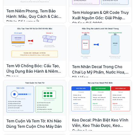
Tem Niêm Phong, Tem Bảo
Tem Hologram & QR Code Truy
Hành: Mẫu, Quy Cách & Cách
Xuất Nguồn Gốc: Giải Pháp
Đặt In Số Lượng Ít
Chống Giả 2026
Tem Vỡ Chống Bóc: Cấu Tạo,
Tem Nhãn Decal Trong Cho
Ứng Dụng Bảo Hành & Niêm
Chai Lọ Mỹ Phẩm, Nước Hoa,
Phong
Đồ Uống
Keo Decal: Phân Biệt Keo Vĩnh
Tem Cuộn Và Tem Tờ: Khi Nào
Viễn, Keo Tháo Được, Keo
Dùng Tem Cuộn Cho Máy Dán
Cường Lực