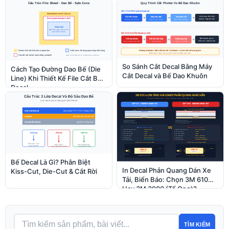
So Sánh Cắt Decal Bằng Máy
Cách Tạo Đường Dao Bế (Die
Cắt Decal và Bế Dao Khuôn
Line) Khi Thiết Kế File Cắt Bế
Decal
Bế Decal Là Gì? Phân Biệt
In Decal Phản Quang Dán Xe
Kiss-Cut, Die-Cut & Cắt Rời
Tải, Biển Báo: Chọn 3M 610
Hay 3M 3900 (Tổ Ong)?
TÌM KIẾM