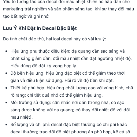
Yếu tố tương tác của decal đổi màu nhiệt khiến nó hấp dẫn cho
marketing trải nghiệm và sản phẩm sáng tạo, khi sự thay đổi màu
tạo bất ngờ và ghi nhớ.
Lưu Ý Khi Đặt In Decal Đặc Biệt
Do tính chất đặc thù, hai loại decal này có vài lưu ý:
Hiệu ứng phụ thuộc điều kiện: dạ quang cần sạc sáng và
phát sáng giảm dần; đổi màu nhiệt cần đạt ngưỡng nhiệt độ.
Hiểu đúng để đặt kỳ vọng hợp lý.
Độ bền hiệu ứng: hiệu ứng đặc biệt có thể giảm theo thời
gian và điều kiện sử dụng. Hỏi rõ về độ bền khi đặt.
Thiết kế phù hợp: hiệu ứng chất lượng cao với vùng hình, chữ
rõ ràng; chi tiết quá nhỏ có thể giảm hiệu ứng.
Môi trường sử dụng: cân nhắc nơi dán (trong nhà, có sạc
sáng được không với dạ quang; có thay đổi nhiệt độ với đổi
màu nhiệt).
Số lượng và chi phí: decal đặc biệt thường có chi phí khác
decal thường; trao đổi để biết phương án phù hợp, kể cả số