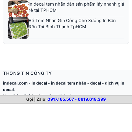
in decal tem nhãn dán sản phẩm lấy nhanh giá
rẻ tại TPHCM
Bế Tem Nhãn Gia Công Cho Xưởng In Bận
Rộn Tại Bình Thạnh TpHCM
THÔNG TIN CÔNG TY
indecal.com -
in decal
-
in decal tem nhãn
-
decal
-
dịch vụ in
decal
.
Xem thêm
Chính sách - Quy định chung
Gọi | Zalo:
0917.165.567 - 0919.618.399
Công ty TNHH Thế Giới Tìm Kiếm.
Email: in@thegioidecal.com.