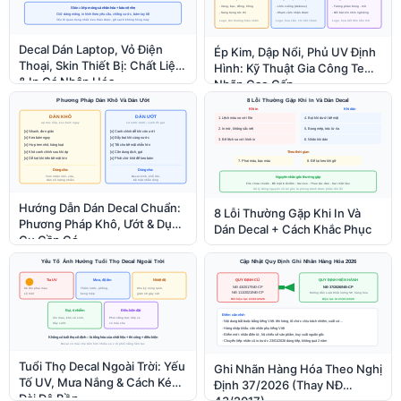
Decal Dán Laptop, Vỏ Điện
Ép Kim, Dập Nổi, Phủ UV Định
Thoại, Skin Thiết Bị: Chất Liệu
Hình: Kỹ Thuật Gia Công Tem
& In Cá Nhân Hóa
Nhãn Cao Cấp
Hướng Dẫn Dán Decal Chuẩn:
8 Lỗi Thường Gặp Khi In Và
Phương Pháp Khô, Ướt & Dụng
Dán Decal + Cách Khắc Phục
Cụ Cần Có
Tuổi Thọ Decal Ngoài Trời: Yếu
Ghi Nhãn Hàng Hóa Theo Nghị
Tố UV, Mưa Nắng & Cách Kéo
Định 37/2026 (Thay NĐ
Dài Độ Bền
43/2017)