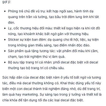
gợi ý:
Phòng trẻ chủ đề vũ trụ: kết hợp ngôi sao, hành tinh dạ
quang trên trần và tường, tạo bầu trời đêm lung linh khi tắt
đèn.
Ly, cốc thương hiệu đổi màu: thiết kế logo hiện ra khi rót đồ
nóng, tạo khoảnh khắc bất ngờ gắn với thương hiệu.
Sticker sự kiện ban đêm: dạ quang cho lễ hội, tiệc, sự kiện
trong không gian thiếu sáng, tạo điểm nhấn độc đáo.
Sản phẩm quà tặng tương tác: vật phẩm đổi màu khi cầm,
chạm, tạo trải nghiệm thú vị làm quà.
Bộ sưu tập trang trí cá nhân: phối decal đặc biệt với decal
thường tạo bộ trang trí có chiều sâu.
Sức hấp dẫn của decal đặc biệt nằm ở yếu tố bất ngờ và tương
tác, điều mà decal thường không có. Khai thác đúng yếu tố này
biến một con decal thành trải nghiệm đáng nhớ, dù để trang trí,
làm quà hay marketing. Sự sáng tạo trong ý tưởng và thiết kế là
chìa khóa để tận dụng tối đa các loại decal đặc biệt.