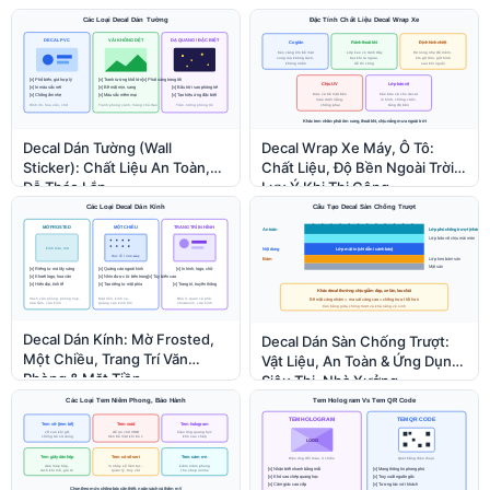
Decal Dán Tường (Wall
Decal Wrap Xe Máy, Ô Tô:
Sticker): Chất Liệu An Toàn,
Chất Liệu, Độ Bền Ngoài Trời &
Dễ Tháo Lắp
Lưu Ý Khi Thi Công
Decal Dán Kính: Mờ Frosted,
Decal Dán Sàn Chống Trượt:
Một Chiều, Trang Trí Văn
Vật Liệu, An Toàn & Ứng Dụng
Phòng & Mặt Tiền
Siêu Thị, Nhà Xưởng