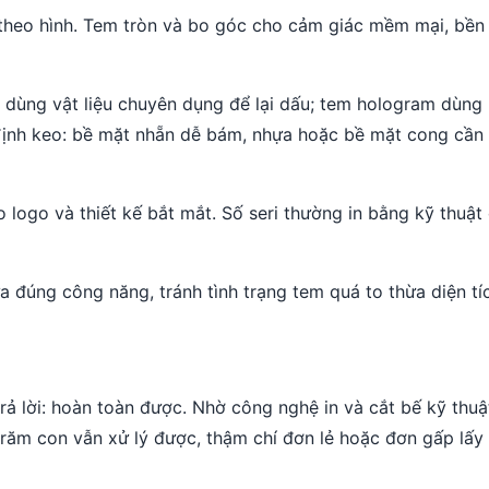
c theo hình. Tem tròn và bo góc cho cảm giác mềm mại, bề
oid dùng vật liệu chuyên dụng để lại dấu; tem hologram dùn
định keo: bề mặt nhẵn dễ bám, nhựa hoặc bề mặt cong cần
o logo và thiết kế bắt mắt. Số seri thường in bằng kỹ thuậ
 đúng công năng, tránh tình trạng tem quá to thừa diện tí
ả lời: hoàn toàn được. Nhờ công nghệ in và cắt bế kỹ thuậ
răm con vẫn xử lý được, thậm chí đơn lẻ hoặc đơn gấp lấy l