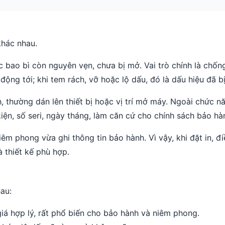
khác nhau.
bao bì còn nguyên vẹn, chưa bị mở. Vai trò chính là chống
ộng tới; khi tem rách, vỡ hoặc lộ dấu, đó là dấu hiệu đã b
 thường dán lên thiết bị hoặc vị trí mở máy. Ngoài chức n
iện, số seri, ngày tháng, làm căn cứ cho chính sách bảo hà
iêm phong vừa ghi thông tin bảo hành. Vì vậy, khi đặt in, đ
à thiết kế phù hợp.
au:
giá hợp lý, rất phổ biến cho bảo hành và niêm phong.