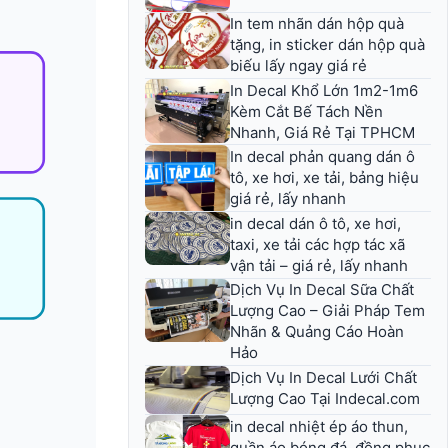
In tem nhãn dán hộp quà
tặng, in sticker dán hộp quà
biếu lấy ngay giá rẻ
In Decal Khổ Lớn 1m2-1m6
Kèm Cắt Bế Tách Nền
Nhanh, Giá Rẻ Tại TPHCM
In decal phản quang dán ô
tô, xe hơi, xe tải, bảng hiệu
giá rẻ, lấy nhanh
in decal dán ô tô, xe hơi,
taxi, xe tải các hợp tác xã
vận tải – giá rẻ, lấy nhanh
Dịch Vụ In Decal Sữa Chất
Lượng Cao – Giải Pháp Tem
Nhãn & Quảng Cáo Hoàn
Hảo
Dịch Vụ In Decal Lưới Chất
Lượng Cao Tại Indecal.com
in decal nhiệt ép áo thun,
quần áo bóng đá, đồng phục