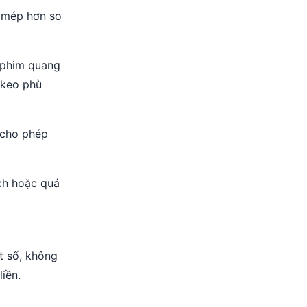
n mép hơn so
g phim quang
 keo phù
t cho phép
ch hoặc quá
t số, không
iền.