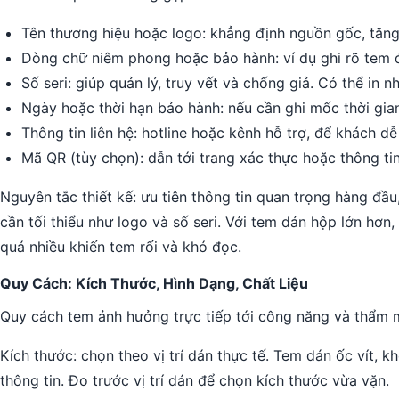
Tên thương hiệu hoặc logo: khẳng định nguồn gốc, tăng
Dòng chữ niêm phong hoặc bảo hành: ví dụ ghi rõ tem 
Số seri: giúp quản lý, truy vết và chống giả. Có thể in nh
Ngày hoặc thời hạn bảo hành: nếu cần ghi mốc thời gia
Thông tin liên hệ: hotline hoặc kênh hỗ trợ, để khách dễ 
Mã QR (tùy chọn): dẫn tới trang xác thực hoặc thông ti
Nguyên tắc thiết kế: ưu tiên thông tin quan trọng hàng đầu
cần tối thiểu như logo và số seri. Với tem dán hộp lớn hơn,
quá nhiều khiến tem rối và khó đọc.
Quy Cách: Kích Thước, Hình Dạng, Chất Liệu
Quy cách tem ảnh hưởng trực tiếp tới công năng và thẩm 
Kích thước: chọn theo vị trí dán thực tế. Tem dán ốc vít,
thông tin. Đo trước vị trí dán để chọn kích thước vừa vặn.