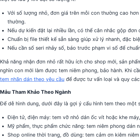
Với số lượng nhỏ, đơn giá trên mỗi con thường cao hơn so
thường.
Nếu dự kiến đặt lại nhiều lần, có thể cân nhắc gộp đơn đ
Chuẩn bị file thiết kế sẵn sàng giúp xử lý nhanh, đặc bi
Nếu cần số seri nhảy số, báo trước phạm vi số để chuẩn 
Khả năng nhận đơn nhỏ rất hữu ích cho shop mới, sản phẩm
nghìn con mới làm được tem niêm phong, bảo hành. Khi cầ
tem nhãn dán theo yêu cầu
để được tư vấn loại và quy các
Mẫu Tham Khảo Theo Ngành
Để dễ hình dung, dưới đây là gợi ý cấu hình tem theo một 
Điện tử, điện máy: tem vỡ nhỏ dán ốc vít hoặc khe máy,
Mỹ phẩm, thực phẩm chức năng: tem niêm phong dán nắ
Shop online thời trang, đồ dùng: tem cảm ơn kiêm niêm