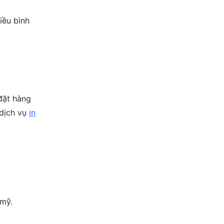
iều bình
đặt hàng
 dịch vụ
in
 mỹ.