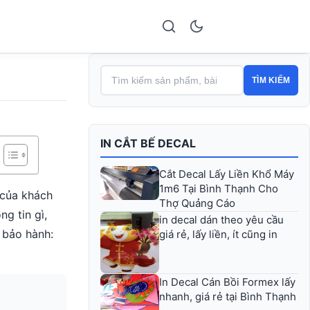
TÌM KIẾM
IN CẮT BẾ DECAL
Cắt Decal Lấy Liền Khổ Máy
1m6 Tại Bình Thạnh Cho
 của khách
Thợ Quảng Cáo
g tin gì,
in decal dán theo yêu cầu
 bảo hành:
giá rẻ, lấy liền, ít cũng in
In Decal Cán Bồi Formex lấy
nhanh, giá rẻ tại Bình Thạnh