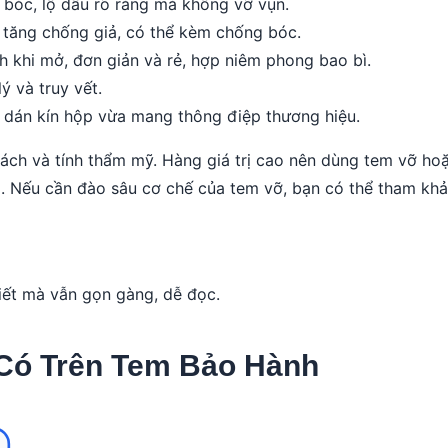
 bóc, lộ dấu rõ ràng mà không vỡ vụn.
tăng chống giả, có thể kèm chống bóc.
 khi mở, đơn giản và rẻ, hợp niêm phong bao bì.
ý và truy vết.
 dán kín hộp vừa mang thông điệp thương hiệu.
sách và tính thẩm mỹ. Hàng giá trị cao nên dùng tem vỡ ho
p. Nếu cần đào sâu cơ chế của tem vỡ, bạn có thể tham khả
iết mà vẫn gọn gàng, dễ đọc.