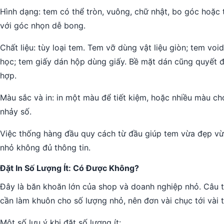
Hình dạng: tem có thể tròn, vuông, chữ nhật, bo góc hoặ
với góc nhọn dễ bong.
Chất liệu: tùy loại tem. Tem vỡ dùng vật liệu giòn; tem v
học; tem giấy dán hộp dùng giấy. Bề mặt dán cũng quyết 
hợp.
Màu sắc và in: in một màu để tiết kiệm, hoặc nhiều màu ch
nhảy số.
Việc thống hàng đầu quy cách từ đầu giúp tem vừa đẹp vừa
nhỏ không đủ thông tin.
Đặt In Số Lượng Ít: Có Được Không?
Đây là băn khoăn lớn của shop và doanh nghiệp nhỏ. Câu tr
cần làm khuôn cho số lượng nhỏ, nên đơn vài chục tới vài t
Một số lưu ý khi đặt số lượng ít: