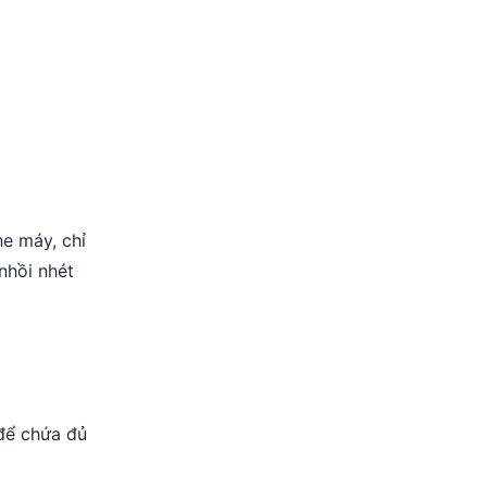
he máy, chỉ
 nhồi nhét
 để chứa đủ