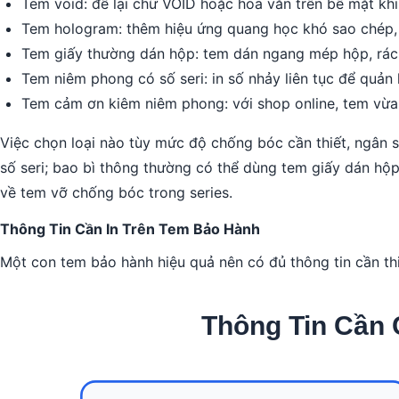
Tem void: để lại chữ VOID hoặc hoa văn trên bề mặt khi
Tem hologram: thêm hiệu ứng quang học khó sao chép, 
Tem giấy thường dán hộp: tem dán ngang mép hộp, rách
Tem niêm phong có số seri: in số nhảy liên tục để quản l
Tem cảm ơn kiêm niêm phong: với shop online, tem vừa
Việc chọn loại nào tùy mức độ chống bóc cần thiết, ngân 
số seri; bao bì thông thường có thể dùng tem giấy dán hộ
về tem vỡ chống bóc trong series.
Thông Tin Cần In Trên Tem Bảo Hành
Một con tem bảo hành hiệu quả nên có đủ thông tin cần th