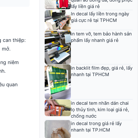
lấy liền giá rẻ
In decal lấy liền trong ngày
giá cực rẻ tại TPHCM
in tem vỡ, tem bảo hành sản
 can thiệp:
phẩm lấy nhanh giá rẻ
ị mở.
ăng niêm
in backlit film đẹp, giá rẻ, lấy
nh.
nhanh tại TPHCM
iều quan
in decal tem nhãn dán chai
lọ thủy tinh, kim loại giá rẻ,
chống nước
in decal trong giá rẻ lấy
nhanh tại TP.HCM