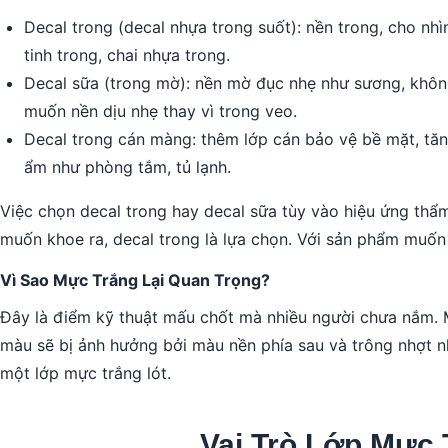
Decal trong (decal nhựa trong suốt): nền trong, cho nhì
tinh trong, chai nhựa trong.
Decal sữa (trong mờ): nền mờ đục nhẹ như sương, không
muốn nền dịu nhẹ thay vì trong veo.
Decal trong cán màng: thêm lớp cán bảo vệ bề mặt, tă
ẩm như phòng tắm, tủ lạnh.
Việc chọn decal trong hay decal sữa tùy vào hiệu ứng t
muốn khoe ra, decal trong là lựa chọn. Với sản phẩm muốn 
Vì Sao Mực Trắng Lại Quan Trọng?
Đây là điểm kỹ thuật mấu chốt mà nhiều người chưa nắm. M
màu sẽ bị ảnh hưởng bởi màu nền phía sau và trông nhợt nh
một lớp mực trắng lót.