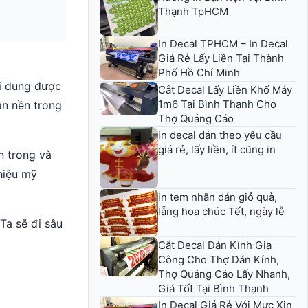
Thạnh TpHCM
In Decal TPHCM – In Decal
Giá Rẻ Lấy Liền Tại Thành
Phố Hồ Chí Minh
ội dung được
Cắt Decal Lấy Liền Khổ Máy
1m6 Tại Bình Thạnh Cho
ần nền trong
Thợ Quảng Cáo
in decal dán theo yêu cầu
giá rẻ, lấy liền, ít cũng in
n trong và
hiệu mỹ
in tem nhãn dán giỏ quà,
lẵng hoa chúc Tết, ngày lễ
 Ta sẽ đi sâu
Cắt Decal Dán Kính Gia
Công Cho Thợ Dán Kính,
Thợ Quảng Cáo Lấy Nhanh,
Giá Tốt Tại Bình Thạnh
In Decal Giá Rẻ Với Mực Xịn