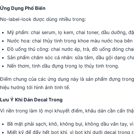
Ứng Dụng Phổ Biến
No-label-look được dùng nhiều trong:
Mỹ phẩm: chai serum, lọ kem, chai toner, dầu dưỡng, đặ
Nước hoa: chai thủy tinh trong khoe màu nước hoa bên 
Đồ uống thủ công: chai nước ép, trà, đồ uống đóng chai
Sản phẩm chăm sóc cá nhân: sữa tắm, dầu gội dạng cha
Nến thơm, tinh dầu đựng trong lọ thủy tinh trong.
Điểm chung của các ứng dụng này là sản phẩm đựng trong 
hiệu hướng tới hình ảnh tinh tế.
Lưu Ý Khi Dán Decal Trong
Vì nền trong làm lộ mọi khuyết điểm, khâu dán cần cẩn thậ
Bề mặt phải sạch, khô, không bụi, không dầu vân tay, vì
Miết kỹ để đẩy hết bọt khí, vì bọt khí dưới decal trong r