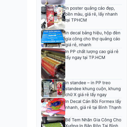
in poster quảng cáo đẹp,
bền màu, giá rẻ, lấy nhanh
tại TPHCM
in decal bảng hiệu, hộp đèn
gia công cho thợ quảng cáo
giá rẻ, nhanh
In PP chất lượng cao giá rẻ
lấy ngay tại TP.HCM
in standee – in PP treo
standee khung cuộn, khung
chữ X giá rẻ lấy ngay
In Decal Cán Bồi Formex lấy
nhanh, giá rẻ tại Bình Thạnh
Bế Tem Nhãn Gia Công Cho
Xưởng In Bận Rộn Tại Bình