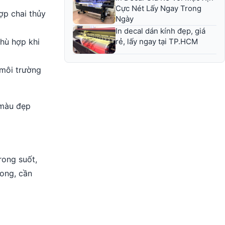
Cực Nét Lấy Ngay Trong
ợp chai thủy
Ngày
In decal dán kính đẹp, giá
hù hợp khi
rẻ, lấy ngay tại TP.HCM
 môi trường
 màu đẹp
rong suốt,
rong, cần