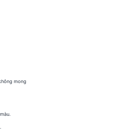
g không mong
 màu.
.