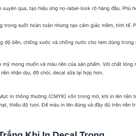
n xuyên qua, tạo hiệu ứng no-label-look rõ hàng đầu. Phù h
 trong suốt hoàn toàn nhưng tạo cảm giác mềm, tinh tế. P
ng độ bền, chống xước và chống nước cho tem dùng trong
hẩm mỹ mong muốn và màu nền của sản phẩm. Với chất lỏng
nền nhãn dịu, đỡ chói, decal sữa lại hợp hơn.
ực in thông thường (CMYK) vốn trong mờ, khi in lên nền t
ạt, thiếu độ tươi. Để màu in lên đúng và đầy đủ trên nền t