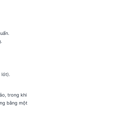
huẩn.
.
lót).
ảo, trong khi
ường bằng một