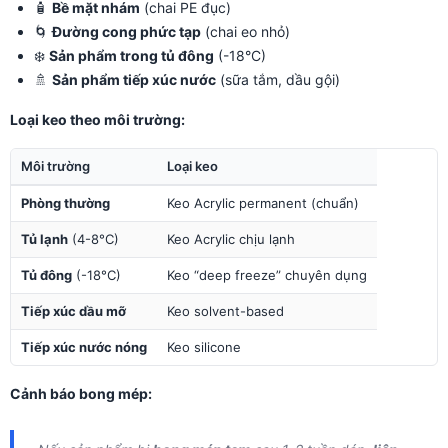
🧴
Bề mặt nhám
(chai PE đục)
🌀
Đường cong phức tạp
(chai eo nhỏ)
❄️
Sản phẩm trong tủ đông
(-18°C)
🚿
Sản phẩm tiếp xúc nước
(sữa tắm, dầu gội)
Loại keo theo môi trường:
Môi trường
Loại keo
Phòng thường
Keo Acrylic permanent (chuẩn)
Tủ lạnh
(4-8°C)
Keo Acrylic chịu lạnh
Tủ đông
(-18°C)
Keo “deep freeze” chuyên dụng
Tiếp xúc dầu mỡ
Keo solvent-based
Tiếp xúc nước nóng
Keo silicone
Cảnh báo bong mép: