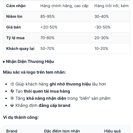
Cảm nhận
Hàng chính hãng, cao cấp
Hàng trôi nổi, kém c
Niềm tin
85-95%
30-40%
Giá bán
+20-50%
-30-50%
Tỷ lệ mua
70-80%
20-30%
Khách quay lại
50-70%
10-20%
▸ Nhận Diện Thương Hiệu
Màu sắc và logo trên tem nhãn:
🎨 Giúp khách hàng
ghi nhớ thương hiệu
lâu hơn
🔄 Tạo
thói quen tái mua hàng
🎯 Tăng
khả năng nhận diện
trong “biển” sản phẩm
💎 Khẳng định
đẳng cấp brand
Ví dụ thành công:
Brand
Đặc điểm tem nhãn
Hiệu quả