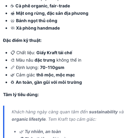
☕
Cà phê organic, fair-trade
🍯
Mật ong rừng, đặc sản địa phương
🥨
Bánh ngọt thủ công
🧼
Xà phòng handmade
Đặc điểm kỹ thuật:
📋 Chất liệu:
Giấy Kraft tái chế
🎨 Màu nâu
đặc trưng
không thể in
📏 Định lượng:
70-110gsm
🌿 Cảm giác
thô mộc, mộc mạc
♻️
An toàn, gần gũi với môi trường
Tâm lý tiêu dùng:
Khách hàng ngày càng quan tâm đến
sustainability
và
organic lifestyle
. Tem Kraft tạo cảm giác:
🌿
Tự nhiên, an toàn