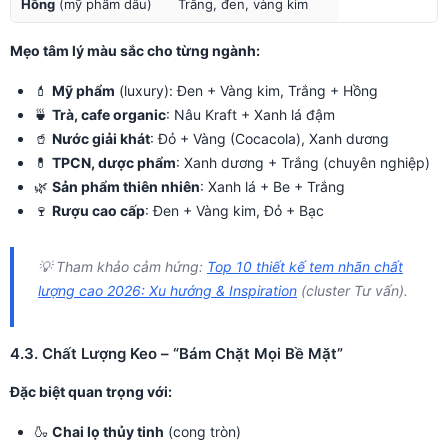
Hồng
(mỹ phẩm dâu)
Trắng, đen, vàng kim
Mẹo tâm lý màu sắc cho từng ngành:
💄
Mỹ phẩm
(luxury): Đen + Vàng kim, Trắng + Hồng
🍵
Trà, cafe organic
: Nâu Kraft + Xanh lá đậm
🥤
Nước giải khát
: Đỏ + Vàng (Cocacola), Xanh dương
💊
TPCN, dược phẩm
: Xanh dương + Trắng (chuyên nghiệp)
🌿
Sản phẩm thiên nhiên
: Xanh lá + Be + Trắng
🍷
Rượu cao cấp
: Đen + Vàng kim, Đỏ + Bạc
💡 Tham khảo cảm hứng:
Top 10 thiết kế tem nhãn chất
lượng cao 2026: Xu hướng & Inspiration
(cluster Tư vấn).
4.3. Chất Lượng Keo – “Bám Chặt Mọi Bề Mặt”
Đặc biệt quan trọng với:
🍶
Chai lọ thủy tinh
(cong tròn)