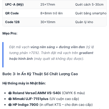
UPC-A (Mỹ)
25×17mm
Quét cách 5-30cm
QR Code
8×8mm trở lên
Quét bằng smartphon
Code 128
30×10mm
Quản lý kho
Mẹo Pro:
Đặt mã vạch
vùng nền sáng + đường viền đen
(tỷ lệ
tương phản >70%). Tránh đặt mã vạch trên
gradient
hoặc hình ảnh
(máy quét sẽ không đọc được).
Bước 3: In Ấn Kỹ Thuật Số Chất Lượng Cao
Hệ thống máy in Nhật Bản:
🖨️
Roland VersaCAMM VS-540i
(CMYK 6 màu)
🖨️
Mimaki UJF-7151plus
(UV cuộn cao cấp)
🖨️
HP Indigo 7900
(in offset KTS – cho đơn cao cấp)