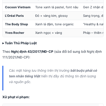
Cocoon Vietnam
Tone xanh lá pastel, font nâu
Gen Z nhận diệ
L’Oréal Paris
Đỏ + vàng kim, glossy
Sang trọng, đẳ
The Body Shop
Xanh lá đậm, tone organic
“Healthy & natu
Yves Rocher
Xanh ngọc + vàng
Pháp – thiên n
▸ Tuân Thủ Pháp Luật
Theo
Nghị định 43/2017/NĐ-CP
(sửa đổi bổ sung bởi Nghị định
111/2021/NĐ-CP):
Các mặt hàng lưu thông trên thị trường
bắt buộc phải có
tem nhãn tiếng Việt
hiển thị đầy đủ thông tin định lượng
và nguồn gốc.
Xử phạt vi phạm: