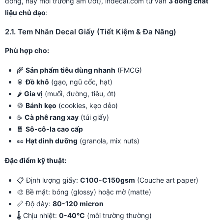
đông, hay môi trường ẩm ướt), indecal.com tư vấn
3 dòng chất
liệu chủ đạo
:
2.1. Tem Nhãn Decal Giấy (Tiết Kiệm & Đa Năng)
Phù hợp cho:
🌾
Sản phẩm tiêu dùng nhanh
(FMCG)
🥫
Đồ khô
(gạo, ngũ cốc, hạt)
🌶️
Gia vị
(muối, đường, tiêu, ớt)
🍪
Bánh kẹo
(cookies, kẹo dẻo)
☕
Cà phê rang xay
(túi giấy)
🍫
Sô-cô-la cao cấp
🥜
Hạt dinh dưỡng
(granola, mix nuts)
Đặc điểm kỹ thuật:
📋 Định lượng giấy:
C100-C150gsm
(Couche art paper)
🎨 Bề mặt: bóng (glossy) hoặc mờ (matte)
📏 Độ dày:
80-120 micron
🌡️ Chịu nhiệt:
0-40°C
(môi trường thường)