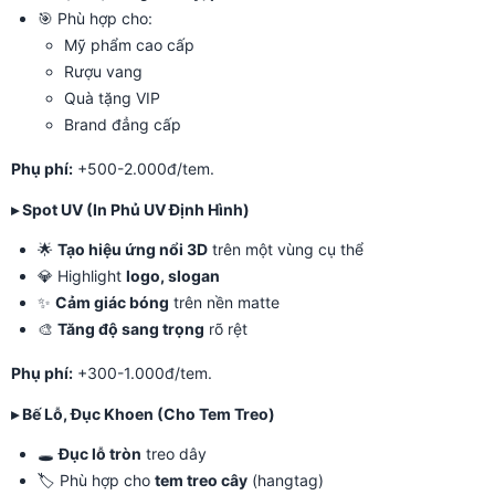
🎯 Phù hợp cho:
Mỹ phẩm cao cấp
Rượu vang
Quà tặng VIP
Brand đẳng cấp
Phụ phí:
+500-2.000đ/tem.
▸ Spot UV (In Phủ UV Định Hình)
🌟
Tạo hiệu ứng nổi 3D
trên một vùng cụ thể
💎 Highlight
logo, slogan
✨
Cảm giác bóng
trên nền matte
🎨
Tăng độ sang trọng
rõ rệt
Phụ phí:
+300-1.000đ/tem.
▸ Bế Lỗ, Đục Khoen (Cho Tem Treo)
🕳️
Đục lỗ tròn
treo dây
🏷️ Phù hợp cho
tem treo cây
(hangtag)