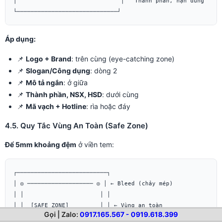
│                              │   Thành phần, hạn dùng

Áp dụng:
📌
Logo + Brand
: trên cùng (eye-catching zone)
📌
Slogan/Công dụng
: dòng 2
📌
Mô tả ngắn
: ở giữa
📌
Thành phần, NSX, HSD
: dưới cùng
📌
Mã vạch + Hotline
: rìa hoặc đáy
4.5. Quy Tắc Vùng An Toàn (Safe Zone)
Để 5mm khoảng đệm
ở viền tem:
┌──────────────────────────┐

│ ◎ ─────────────────── ◎ │ ← Bleed (chảy mép)

│ │                      │ │

│ │  [SAFE ZONE]         │ │ ← Vùng an toàn

Gọi | Zalo:
0917.165.567 - 0919.618.399
│ │  Toàn bộ chữ + logo  │ │
