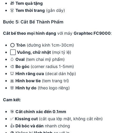
🎁
Tem quà tặng
👗
Tem thời trang
(gắn dây)
Bước 5: Cắt Bế Thành Phẩm
Cắt bế theo mọi hình dạng
với máy
Graphtec FC9000
:
⭕
Tròn
(đường kính 1cm-30cm)
⬜
Vuông, chữ nhật
(mọi tỷ lệ)
🥚
Oval
(tem chai mỹ phẩm)
🎨
Bo góc
(corner radius 1-5mm)
🦷
Hình răng cưa
(decal dán hộp)
🎀
Hình bow tie
(tem trang trí)
🌸
Hình tự do
(theo logo riêng)
Cam kết:
🎯
Cắt chính xác đến 0.1mm
✅
Kissing cut
(cắt qua lớp mặt, không cắt nền)
👍
Dễ bóc và dán
nhanh chóng
🚫 Không bị
lệch hình
so với in