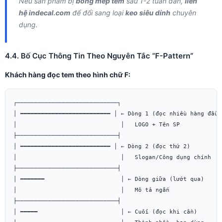
Nếu sản phẩm bị
bong mép tem
sau 1-2 tuần dán,
liên
hệ indecal.com
để đổi sang loại
keo siêu dính
chuyên
dụng.
4.4. Bố Cục Thông Tin Theo Nguyên Tắc “F-Pattern”
Khách hàng đọc tem theo hình chữ F:
┌─────────────────────────────┐

│ ━━━━━━━━━━━━━━━━━━━━━━━━━━ │ ← Dòng 1 (đọc nhiều hàng đầu)

│                              │   LOGO + Tên SP

├─────────────────────────────┤

│ ━━━━━━━━━━━━━━━━━━━━━━━━━━ │ ← Dòng 2 (đọc thứ 2)

│                              │   Slogan/Công dụng chính

├─────────────────────────────┤

│ ━━━━━━━                      │ ← Dòng giữa (lướt qua)

│                              │   Mô tả ngắn

├─────────────────────────────┤

│ ━━━━━                        │ ← Cuối (đọc khi cần)
