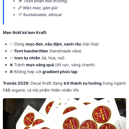
🌍
Thân thiện môi trường
🌾
Mộc mạc, gần gũi
💚
Sustainable, ethical
Mẹo thiết kế tem Kraft:
✅ Dùng
mực đen, nâu đậm, xanh rêu
(hài hòa)
✅
Font handwritten
(handmade vibe)
✅
Icon tự nhiên
(lá, hoa, núi)
❌ Tránh
mực sáng quá
(đỏ rực, vàng chanh)
❌ Không hợp với
gradient phức tạp
Trends 2026:
Decal Kraft đang
trở thành xu hướng
trong ngành
F&B organic và mỹ phẩm thiên nhiên VN.