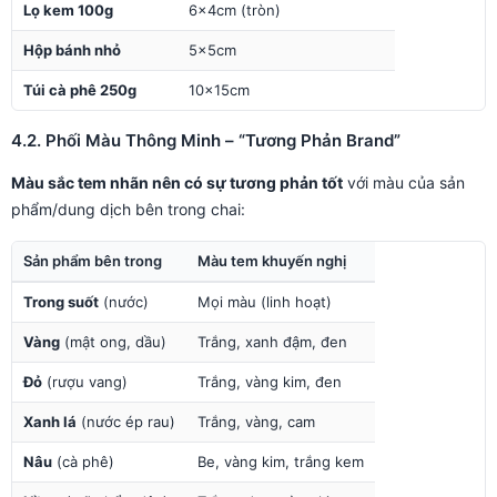
Lọ kem 100g
6×4cm (tròn)
Hộp bánh nhỏ
5×5cm
Túi cà phê 250g
10×15cm
4.2. Phối Màu Thông Minh – “Tương Phản Brand”
Màu sắc tem nhãn nên có sự tương phản tốt
với màu của sản
phẩm/dung dịch bên trong chai:
Sản phẩm bên trong
Màu tem khuyến nghị
Trong suốt
(nước)
Mọi màu (linh hoạt)
Vàng
(mật ong, dầu)
Trắng, xanh đậm, đen
Đỏ
(rượu vang)
Trắng, vàng kim, đen
Xanh lá
(nước ép rau)
Trắng, vàng, cam
Nâu
(cà phê)
Be, vàng kim, trắng kem