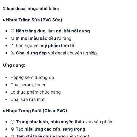
2 loại decal nhựa phổ biến:
▸ Nhựa Trắng Sữa (PVC Sữa)
🤍
Nền trắng đục
, làm
nổi bật nội dung
🎨 In
mọi màu sắc
đều rõ ràng
💄 Phù hợp với
mỹ phẩm tinh tế
🍶
Chai đựng đẹp
với decal chuyên nghiệp
Ứng dụng:
Hộp/lọ kem dưỡng da
Chai serum, toner
Lọ thực phẩm chức năng
Chai sữa rửa mặt
▸ Nhựa Trong Suốt (Clear PVC)
⚪
Trong như kính
,
nhìn xuyên thấu
vào sản phẩm
💎 Tạo
hiệu ứng cao cấp, sang trọng
🎨
Tem chỉ thấy chữ + logo
(nền trong)