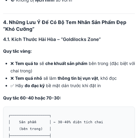
4. Những Lưu Ý Để Có Bộ Tem Nhãn Sản Phẩm Đẹp
“Khó Cưỡng”
4.1. Kích Thước Hài Hòa – “Goldilocks Zone”
Quy tắc vàng:
❌
Tem quá to
sẽ
che khuất sản phẩm
bên trong (đặc biệt với
chai trong)
❌
Tem quá nhỏ
sẽ làm
thông tin bị vụn vặt
, khó đọc
✅ Hãy
đo đạc kỹ
bề mặt dán trước khi đặt in
Quy tắc 60-40 hoặc 70-30:
┌──────────────────┐

│    Sản phẩm      │ ← 30-40% diện tích chai

│    (bên trong)   │

├──────────────────┤
