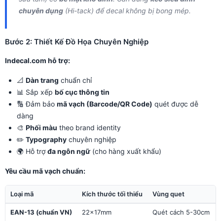
chuyên dụng
(Hi-tack) để decal không bị bong mép.
Bước 2: Thiết Kế Đồ Họa Chuyên Nghiệp
Indecal.com hỗ trợ:
📐
Dàn trang
chuẩn chỉ
📊 Sắp xếp
bố cục thông tin
🔢 Đảm bảo
mã vạch (Barcode/QR Code)
quét được dễ
dàng
🎨
Phối màu
theo brand identity
✏️
Typography
chuyên nghiệp
🌍 Hỗ trợ
đa ngôn ngữ
(cho hàng xuất khẩu)
Yêu cầu mã vạch chuẩn:
Loại mã
Kích thước tối thiểu
Vùng quet
EAN-13 (chuẩn VN)
22×17mm
Quét cách 5-30cm