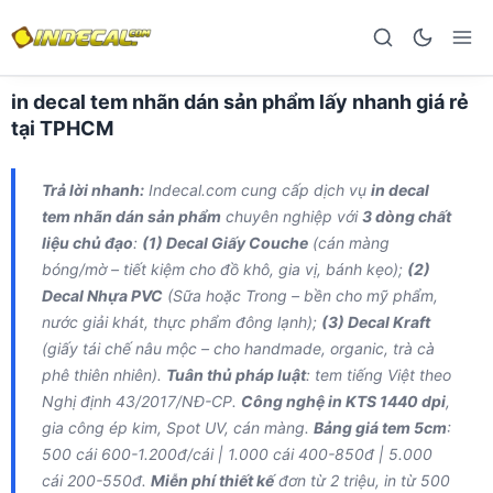
in decal tem nhãn dán sản phẩm lấy nhanh giá rẻ
tại TPHCM
Trả lời nhanh:
Indecal.com cung cấp dịch vụ
in decal
tem nhãn dán sản phẩm
chuyên nghiệp với
3 dòng chất
liệu chủ đạo
:
(1) Decal Giấy Couche
(cán màng
bóng/mờ – tiết kiệm cho đồ khô, gia vị, bánh kẹo);
(2)
Decal Nhựa PVC
(Sữa hoặc Trong – bền cho mỹ phẩm,
nước giải khát, thực phẩm đông lạnh);
(3) Decal Kraft
(giấy tái chế nâu mộc – cho handmade, organic, trà cà
phê thiên nhiên).
Tuân thủ pháp luật
: tem tiếng Việt theo
Nghị định 43/2017/NĐ-CP.
Công nghệ in KTS 1440 dpi
,
gia công ép kim, Spot UV, cán màng.
Bảng giá tem 5cm
:
500 cái 600-1.200đ/cái | 1.000 cái 400-850đ | 5.000
cái 200-550đ.
Miễn phí thiết kế
đơn từ 2 triệu, in từ 500