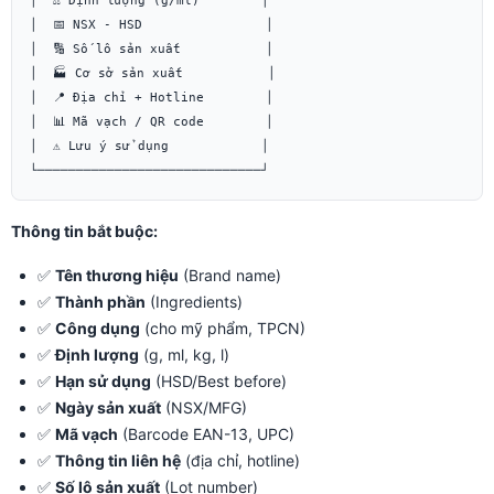
│  ⚖️ Định lượng (g/ml)        │

│  📅 NSX - HSD                │

│  🔢 Số lô sản xuất           │

│  🏭 Cơ sở sản xuất           │

│  📍 Địa chỉ + Hotline        │

│  📊 Mã vạch / QR code        │

│  ⚠️ Lưu ý sử dụng            │

Thông tin bắt buộc:
✅
Tên thương hiệu
(Brand name)
✅
Thành phần
(Ingredients)
✅
Công dụng
(cho mỹ phẩm, TPCN)
✅
Định lượng
(g, ml, kg, l)
✅
Hạn sử dụng
(HSD/Best before)
✅
Ngày sản xuất
(NSX/MFG)
✅
Mã vạch
(Barcode EAN-13, UPC)
✅
Thông tin liên hệ
(địa chỉ, hotline)
✅
Số lô sản xuất
(Lot number)