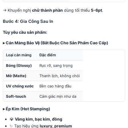
→ Khuyến nghị
chữ thành phần
dùng tối thiểu
5-6pt
.
Bước 4: Gia Công Sau In
Tùy yêu cầu sản phẩm:
▸ Cán Màng Bảo Vệ (Bắt Buộc Cho Sản Phẩm Cao Cấp)
Loại cán màng
Đặc điểm
Bóng (Glossy)
Rực rỡ, sang trọng
Mờ (Matte)
Thanh lịch, không chói
UV chống xước
Bền cao hàng đầu
Soft-touch
Cảm giác mịn như da
▸ Ép Kim (Hot Stamping)
💎
Vàng kim, bạc kim, đồng
✨ Tạo hiệu ứng
luxury, premium