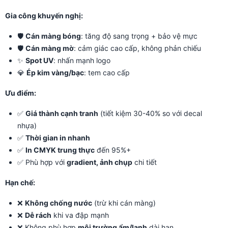
Gia công khuyến nghị:
🛡️
Cán màng bóng
: tăng độ sang trọng + bảo vệ mực
🛡️
Cán màng mờ
: cảm giác cao cấp, không phản chiếu
✨
Spot UV
: nhấn mạnh logo
💎
Ép kim vàng/bạc
: tem cao cấp
Ưu điểm:
✅
Giá thành cạnh tranh
(tiết kiệm 30-40% so với decal
nhựa)
✅
Thời gian in nhanh
✅
In CMYK trung thực
đến 95%+
✅ Phù hợp với
gradient, ảnh chụp
chi tiết
Hạn chế:
❌
Không chống nước
(trừ khi cán màng)
❌
Dễ rách
khi va đập mạnh
❌ Không phù hợp
môi trường ẩm/lạnh
dài hạn