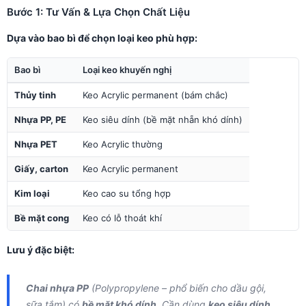
Bước 1: Tư Vấn & Lựa Chọn Chất Liệu
Dựa vào bao bì để chọn loại keo phù hợp:
Bao bì
Loại keo khuyến nghị
Thủy tinh
Keo Acrylic permanent (bám chắc)
Nhựa PP, PE
Keo siêu dính (bề mặt nhẵn khó dính)
Nhựa PET
Keo Acrylic thường
Giấy, carton
Keo Acrylic permanent
Kim loại
Keo cao su tổng hợp
Bề mặt cong
Keo có lỗ thoát khí
Lưu ý đặc biệt:
Chai nhựa PP
(Polypropylene – phổ biến cho dầu gội,
sữa tắm) có
bề mặt khó dính
. Cần dùng
keo siêu dính