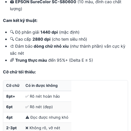
🖨️
EPSON SureColor SC-S80600
(10 màu, đỉnh cao chất
lượng)
Cam kết kỹ thuật:
🔍 Độ phân giải
1440 dpi
(mặc định)
🔍 Cao cấp
2880 dpi
(cho tem siêu nhỏ)
🎨 Đảm bảo
dòng chữ nhỏ xíu
(như thành phần) vẫn cực kỳ
sắc nét
🌈
Trung thực màu
đến 95%+ (Delta E ≤ 5)
Cỡ chữ tối thiểu:
Cỡ chữ
Có in được không
8pt+
✅ Rõ nét hoàn hảo
6pt
✅ Rõ nét (đẹp)
4pt
⚠️ Đọc được nhưng khó
2-3pt
❌ Không rõ, vỡ nét