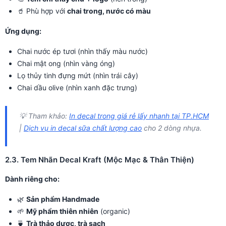
🥤 Phù hợp với
chai trong, nước có màu
Ứng dụng:
Chai nước ép tươi (nhìn thấy màu nước)
Chai mật ong (nhìn vàng óng)
Lọ thủy tinh đựng mứt (nhìn trái cây)
Chai dầu olive (nhìn xanh đặc trưng)
💡 Tham khảo:
In decal trong giá rẻ lấy nhanh tại TP.HCM
|
Dịch vụ in decal sữa chất lượng cao
cho 2 dòng nhựa.
2.3. Tem Nhãn Decal Kraft (Mộc Mạc & Thân Thiện)
Dành riêng cho:
🌿
Sản phẩm Handmade
🌱
Mỹ phẩm thiên nhiên
(organic)
🍵
Trà thảo dược, trà sạch