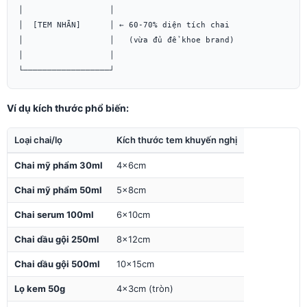
│                  │

│  [TEM NHÃN]      │ ← 60-70% diện tích chai

│                  │   (vừa đủ để khoe brand)

│                  │

Ví dụ kích thước phổ biến:
Loại chai/lọ
Kích thước tem khuyến nghị
Chai mỹ phẩm 30ml
4×6cm
Chai mỹ phẩm 50ml
5×8cm
Chai serum 100ml
6×10cm
Chai dầu gội 250ml
8×12cm
Chai dầu gội 500ml
10×15cm
Lọ kem 50g
4×3cm (tròn)