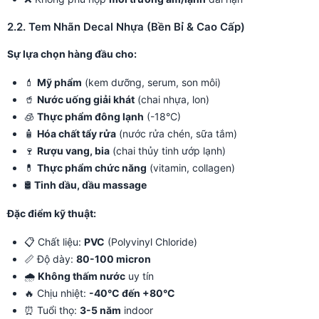
2.2. Tem Nhãn Decal Nhựa (Bền Bỉ & Cao Cấp)
Sự lựa chọn hàng đầu cho:
💄
Mỹ phẩm
(kem dưỡng, serum, son môi)
🥤
Nước uống giải khát
(chai nhựa, lon)
🧊
Thực phẩm đông lạnh
(-18°C)
🧴
Hóa chất tẩy rửa
(nước rửa chén, sữa tắm)
🍷
Rượu vang, bia
(chai thủy tinh ướp lạnh)
💊
Thực phẩm chức năng
(vitamin, collagen)
🛢️
Tinh dầu, dầu massage
Đặc điểm kỹ thuật:
📋 Chất liệu:
PVC
(Polyvinyl Chloride)
📏 Độ dày:
80-100 micron
🌧️
Không thấm nước
uy tín
🔥 Chịu nhiệt:
-40°C đến +80°C
⏰ Tuổi thọ:
3-5 năm
indoor