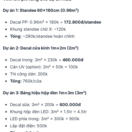
Dự án 1: Standee 60×160cm (0.96m²)
Decal PP: 0.96m² × 180k =
172.800đ/standee
Khung standee chữ X: ~120k
Tổng:
~290k/standee hoàn chỉnh
Dự án 2: Decal cửa kính 1m×2m (2m²)
Decal trong: 2m² × 230k =
460.000đ
Cán UV (option): 2m² × 50k = 100k
Thi công dán: 200k
Tổng:
760k/cửa
Dự án 3: Bảng hiệu hộp đèn 1m×3m (3m²)
Decal sữa: 3m² × 200k =
600.000đ
Khung hộp đèn LED: 3m² × 1.5tr = 4.5tr
LED phía trong: 3m² × 300k = 900k
Lắp đặt điện: 500k