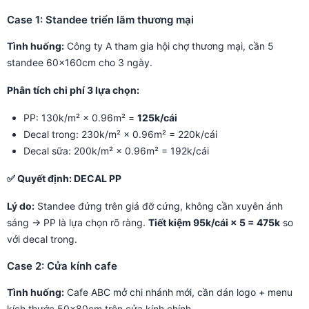
Case 1: Standee triển lãm thương mại
Tình huống:
Công ty A tham gia hội chợ thương mại, cần 5
standee 60×160cm cho 3 ngày.
Phân tích chi phí 3 lựa chọn:
PP: 130k/m² × 0.96m² =
125k/cái
Decal trong: 230k/m² × 0.96m² = 220k/cái
Decal sữa: 200k/m² × 0.96m² = 192k/cái
✅ Quyết định: DECAL PP
Lý do:
Standee đứng trên giá đỡ cứng, không cần xuyên ánh
sáng → PP là lựa chọn rõ ràng.
Tiết kiệm 95k/cái × 5 = 475k
so
với decal trong.
Case 2: Cửa kính cafe
Tình huống:
Cafe ABC mở chi nhánh mới, cần dán logo + menu
kích thước 50×80cm trên cửa kính chính.