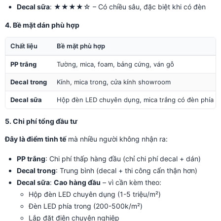
Decal sữa
: ★★★★☆ – Có chiều sâu, đặc biệt khi có đèn
4. Bề mặt dán phù hợp
Chất liệu
Bề mặt phù hợp
PP trắng
Tường, mica, foam, bảng cứng, ván gỗ
Decal trong
Kính, mica trong, cửa kính showroom
Decal sữa
Hộp đèn LED chuyên dụng, mica trắng có đèn phía s
5. Chi phí tổng đầu tư
Đây là điểm tinh tế
mà nhiều người không nhận ra:
PP trắng
: Chi phí thấp hàng đầu (chỉ chi phí decal + dán)
Decal trong
: Trung bình (decal + thi công cẩn thận hơn)
Decal sữa
:
Cao hàng đầu
– vì cần kèm theo:
Hộp đèn LED chuyên dụng (1-5 triệu/m²)
Đèn LED phía trong (200-500k/m²)
Lắp đặt điện chuyên nghiệp