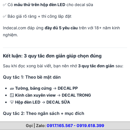
✅ Có
mẫu thử trên hộp đèn LED
cho decal sữa
✅ Báo giá rõ ràng + thi công lắp đặt
Indecal.com đáp ứng
đầy đủ 5 yêu cầu
trên với 18+ năm kinh
nghiệm.
Kết luận: 3 quy tắc đơn giản giúp chọn đúng
Sau khi đọc xong bài viết, bạn nên nhớ
3 quy tắc đơn giản
sau:
Quy tắc 1: Theo bề mặt dán
🧱
Tường, bảng cứng
→
DECAL PP
🪟
Kính cần xuyên view
→
DECAL TRONG
💡
Hộp đèn LED
→
DECAL SỮA
Quy tắc 2: Theo ngân sách + mục đích
💰
Tiết kiệm + standee phổ thông
→
DECAL PP
Gọi | Zalo:
0917.165.567 - 0919.618.399