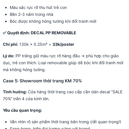
Màu sắc rực rỡ thu hút trẻ con
Bền 2-3 năm trong nhà
Bóc được không hỏng tường khi đổi tranh mới
✅ Quyết định: DECAL PP REMOVABLE
Chi phí:
130k × 0.25m² =
33k/poster
Lý do:
PP trắng giữ màu rực rỡ hàng đầu → phù hợp cho giáo
dục, trẻ con thích. Loại removable giúp dễ bóc khi đổi tranh mới
mà không hỏng tường.
Case 5: Showroom thời trang KM 70%
Tình huống:
Cửa hàng thời trang cao cấp cần dán decal “SALE
70%” trên 4 cửa kính lớn.
Yêu cầu quan trọng:
Vẫn nhìn rõ sản phẩm thời trang bên trong (rất quan trọng!)
Sang trọng, hiện đại tương xứng với brand