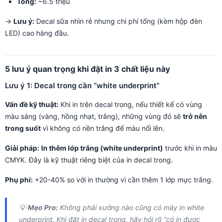
Tổng:
~6.5 triệu
→
Lưu ý:
Decal sữa nhìn rẻ nhưng chi phí tổng (kèm hộp đèn
LED) cao hàng đầu.
5 lưu ý quan trọng khi đặt in 3 chất liệu này
Lưu ý 1: Decal trong cần “white underprint”
Vấn đề kỹ thuật:
Khi in trên decal trong, nếu thiết kế có vùng
màu sáng (vàng, hồng nhạt, trắng), những vùng đó sẽ
trở nên
trong suốt
vì không có nền trắng để màu nổi lên.
Giải pháp:
In thêm lớp trắng (white underprint)
trước khi in màu
CMYK. Đây là kỹ thuật riêng biệt của in decal trong.
Phụ phí:
+20-40% so với in thường vì cần thêm 1 lớp mực trắng.
💡
Mẹo Pro:
Không phải xưởng nào cũng có máy in white
underprint. Khi đặt in decal trong, hãy hỏi rõ “có in được