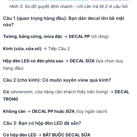
Hình 3: Sơ đồ quyết định nhanh – chỉ cần trả lời 2-4 câu hỏi
Câu 1 (quan trọng hàng đầu): Bạn dán decal lên bề mặt
nào?
Tường, bảng cứng, mica đặc
→
DECAL PP
(rõ ràng)
Kính (cửa, cửa sổ)
→ Tiếp Câu 2
Hộp đèn LED có đèn phía sau
→
DECAL SỮA
(lựa chọn duy
hàng đầu)
Câu 2 (cho kính): Có muốn xuyên view qua kính?
Có
(showroom, cửa hàng cần khách thấy bên trong) →
DECAL
TRONG
Không cần
→
DECAL PP hoặc SỮA
(tùy ngân sách)
Câu 3: Bạn có hộp đèn LED đã sẵn?
Có hộp đèn LED
→
BẮT BUỘC DECAL SỮA