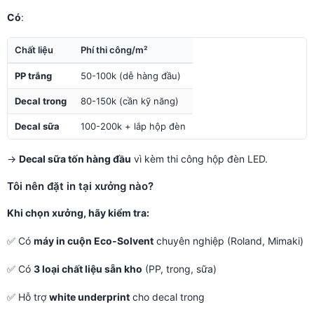
Có
:
Chất liệu
Phí thi công/m²
PP trắng
50-100k (dễ hàng đầu)
Decal trong
80-150k (cần kỹ năng)
Decal sữa
100-200k + lắp hộp đèn
→
Decal sữa tốn hàng đầu
vì kèm thi công hộp đèn LED.
Tôi nên đặt in tại xưởng nào?
Khi chọn xưởng, hãy kiểm tra:
✅ Có
máy in cuộn Eco-Solvent
chuyên nghiệp (Roland, Mimaki)
✅ Có
3 loại chất liệu sẵn kho
(PP, trong, sữa)
✅ Hỗ trợ
white underprint
cho decal trong