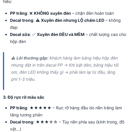
hiểu:
PP trắng
: ❌
KHÔNG xuyên đèn
– chặn đèn hoàn toàn
Decal trong
: ⚠️
Xuyên đèn nhưng LỘ chấm LED
– không
đẹp
Decal sữa
: ✅
Xuyên đèn ĐỀU và MỀM
– chất lượng cao cho
hộp đèn
⚠️
Lỗi thường gặp:
Khách hàng làm bảng hiệu hộp đèn
nhưng đặt in trên decal PP → Khi bật đèn, bảng hiệu tối
om, đèn LED không thấy gì → phải làm lại từ đầu, lãng
phí 1-3 triệu.
3. Độ rực rỡ màu sắc
PP trắng
: ★★★★★ – Rực rỡ hàng đầu do nền trắng làm
tăng tương phản
Decal trong
: ★★★☆☆ – Tùy nền phía sau (kính trong, đồ
vật…)