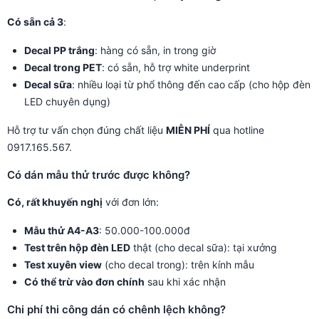
Có sẵn cả 3
:
Decal PP trắng
: hàng có sẵn, in trong giờ
Decal trong PET
: có sẵn, hỗ trợ white underprint
Decal sữa
: nhiều loại từ phổ thông đến cao cấp (cho hộp đèn
LED chuyên dụng)
Hỗ trợ tư vấn chọn đúng chất liệu
MIỄN PHÍ
qua hotline
0917.165.567.
Có dán mẫu thử trước được không?
Có, rất khuyến nghị
với đơn lớn:
Mẫu thử A4-A3
: 50.000-100.000đ
Test trên hộp đèn LED
thật (cho decal sữa): tại xưởng
Test xuyên view
(cho decal trong): trên kính mẫu
Có thể trừ vào đơn chính
sau khi xác nhận
Chi phí thi công dán có chênh lệch không?