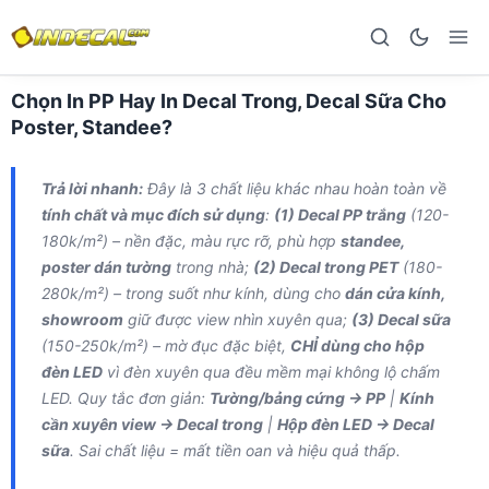
Chọn In PP Hay In Decal Trong, Decal Sữa Cho
Poster, Standee?
Trả lời nhanh:
Đây là 3 chất liệu khác nhau hoàn toàn về
tính chất và mục đích sử dụng
:
(1) Decal PP trắng
(120-
180k/m²) – nền đặc, màu rực rỡ, phù hợp
standee,
poster dán tường
trong nhà;
(2) Decal trong PET
(180-
280k/m²) – trong suốt như kính, dùng cho
dán cửa kính,
showroom
giữ được view nhìn xuyên qua;
(3) Decal sữa
(150-250k/m²) – mờ đục đặc biệt,
CHỈ dùng cho hộp
đèn LED
vì đèn xuyên qua đều mềm mại không lộ chấm
LED. Quy tắc đơn giản:
Tường/bảng cứng → PP
|
Kính
cần xuyên view → Decal trong
|
Hộp đèn LED → Decal
sữa
. Sai chất liệu = mất tiền oan và hiệu quả thấp.