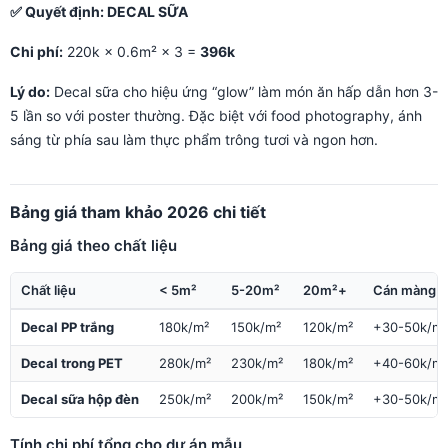
✅ Quyết định: DECAL SỮA
Chi phí:
220k × 0.6m² × 3 =
396k
Lý do:
Decal sữa cho hiệu ứng “glow” làm món ăn hấp dẫn hơn 3-
5 lần so với poster thường. Đặc biệt với food photography, ánh
sáng từ phía sau làm thực phẩm trông tươi và ngon hơn.
Bảng giá tham khảo 2026 chi tiết
Bảng giá theo chất liệu
Chất liệu
< 5m²
5-20m²
20m²+
Cán màng 
Decal PP trắng
180k/m²
150k/m²
120k/m²
+30-50k/m²
Decal trong PET
280k/m²
230k/m²
180k/m²
+40-60k/m²
Decal sữa hộp đèn
250k/m²
200k/m²
150k/m²
+30-50k/m²
Tính chi phí tổng cho dự án mẫu