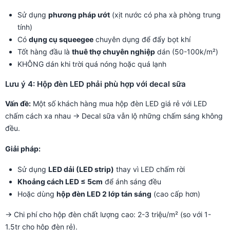
Sử dụng
phương pháp ướt
(xịt nước có pha xà phòng trung
tính)
Có
dụng cụ squeegee
chuyên dụng để đẩy bọt khí
Tốt hàng đầu là
thuê thợ chuyên nghiệp
dán (50-100k/m²)
KHÔNG dán khi trời quá nóng hoặc quá lạnh
Lưu ý 4: Hộp đèn LED phải phù hợp với decal sữa
Vấn đề:
Một số khách hàng mua hộp đèn LED giá rẻ với LED
chấm cách xa nhau → Decal sữa vẫn lộ những chấm sáng không
đều.
Giải pháp:
Sử dụng
LED dải (LED strip)
thay vì LED chấm rời
Khoảng cách LED ≤ 5cm
để ánh sáng đều
Hoặc dùng
hộp đèn LED 2 lớp tán sáng
(cao cấp hơn)
→ Chi phí cho hộp đèn chất lượng cao: 2-3 triệu/m² (so với 1-
1.5tr cho hộp đèn rẻ).