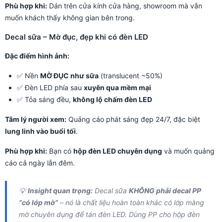
Phù hợp khi:
Dán trên cửa kính cửa hàng, showroom mà vẫn
muốn khách thấy không gian bên trong.
Decal sữa – Mờ đục, đẹp khi có đèn LED
Đặc điểm hình ảnh:
✅ Nền
MỜ ĐỤC như sữa
(translucent ~50%)
✅ Đèn LED phía sau
xuyên qua mềm mại
✅ Tỏa sáng đều,
không lộ chấm đèn LED
Tâm lý người xem:
Quảng cáo phát sáng đẹp 24/7, đặc biệt
lung linh vào buổi tối
.
Phù hợp khi:
Bạn có
hộp đèn LED chuyên dụng
và muốn quảng
cáo cả ngày lẫn đêm.
💡
Insight quan trọng:
Decal sữa
KHÔNG phải decal PP
“có lớp mờ”
– nó là chất liệu hoàn toàn khác có lớp màng
mờ chuyên dụng để tán đèn LED. Dùng PP cho hộp đèn