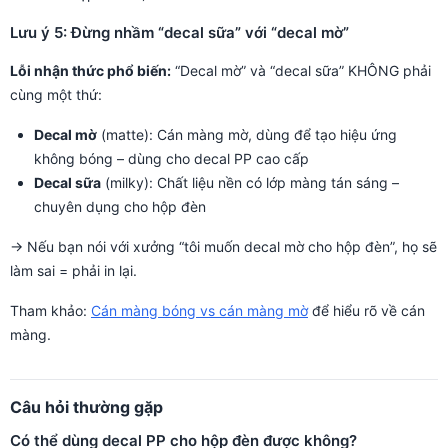
Lưu ý 5: Đừng nhầm “decal sữa” với “decal mờ”
Lỗi nhận thức phổ biến:
“Decal mờ” và “decal sữa” KHÔNG phải
cùng một thứ:
Decal mờ
(matte): Cán màng mờ, dùng để tạo hiệu ứng
không bóng – dùng cho decal PP cao cấp
Decal sữa
(milky): Chất liệu nền có lớp màng tán sáng –
chuyên dụng cho hộp đèn
→ Nếu bạn nói với xưởng “tôi muốn decal mờ cho hộp đèn”, họ sẽ
làm sai = phải in lại.
Tham khảo:
Cán màng bóng vs cán màng mờ
để hiểu rõ về cán
màng.
Câu hỏi thường gặp
Có thể dùng decal PP cho hộp đèn được không?