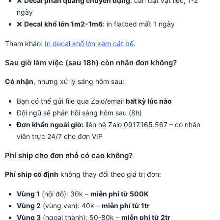
❌
Decal phản quang chuyên dụng
: cần đặt vật liệu, 1-2
ngày
❌
Decal khổ lớn 1m2-1m6
: in flatbed mất 1 ngày
Tham khảo:
In decal khổ lớn kèm cắt bế
.
Sau giờ làm việc (sau 18h) còn nhận đơn không?
Có nhận
, nhưng xử lý sáng hôm sau:
Bạn có thể gửi file qua Zalo/email
bất kỳ lúc nào
Đội ngũ sẽ phản hồi sáng hôm sau (8h)
Đơn khẩn ngoài giờ:
liên hệ Zalo 0917.165.567 – có nhân
viên trực 24/7 cho đơn VIP
Phí ship cho đơn nhỏ có cao không?
Phí ship cố định
không thay đổi theo giá trị đơn:
Vùng 1
(nội đô): 30k –
miễn phí từ 500K
Vùng 2
(vùng ven): 40k –
miễn phí từ 1tr
Vùng 3
(ngoại thành): 50-80k –
miễn phí từ 2tr