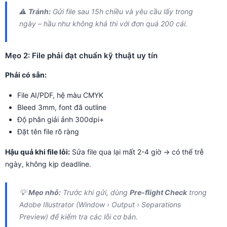
⚠️
Tránh:
Gửi file sau 15h chiều và yêu cầu lấy trong
ngày – hầu như không khả thi với đơn quá 200 cái.
Mẹo 2: File phải đạt chuẩn kỹ thuật uy tín
Phải có sẵn:
File AI/PDF, hệ màu CMYK
Bleed 3mm, font đã outline
Độ phân giải ảnh 300dpi+
Đặt tên file rõ ràng
Hậu quả khi file lỗi:
Sửa file qua lại mất 2-4 giờ → có thể trễ
ngày, không kịp deadline.
💡
Mẹo nhỏ:
Trước khi gửi, dùng
Pre-flight Check
trong
Adobe Illustrator (Window › Output › Separations
Preview) để kiểm tra các lỗi cơ bản.