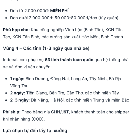
Đơn từ 2.000.000đ:
MIỄN PHÍ
Đơn dưới 2.000.000đ: 50.000-80.000đ/đơn (tùy quận)
Phù hợp cho:
Khu công nghiệp Vĩnh Lộc (Bình Tân), KCN Tân
Tạo, KCN Tân Bình, các xưởng sản xuất Hóc Môn, Bình Chánh.
Vùng 4 – Các tỉnh (1-3 ngày qua nhà xe)
Indecal.com phục vụ
63 tỉnh thành toàn quốc
qua hệ thống nhà
xe và đơn vị vận chuyển:
1 ngày:
Bình Dương, Đồng Nai, Long An, Tây Ninh, Bà Rịa-
Vũng Tàu
2 ngày:
Tiền Giang, Bến Tre, Cần Thơ, các tỉnh miền Tây
2-3 ngày:
Đà Nẵng, Hà Nội, các tỉnh miền Trung và miền Bắc
Phí ship:
Theo bảng giá GHN/J&T, khách thanh toán cho shipper
khi nhận hàng (COD).
Lựa chọn tự đến lấy tại xưởng