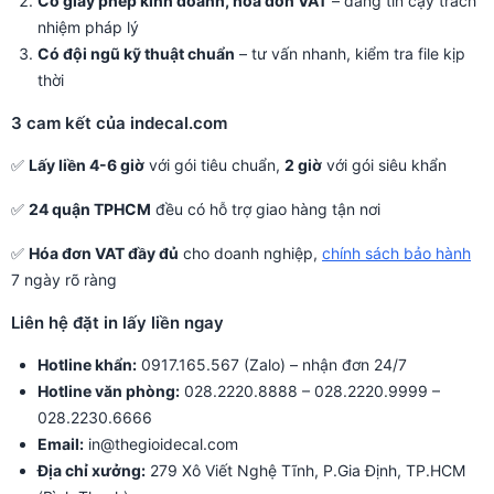
Có giấy phép kinh doanh, hóa đơn VAT
– đáng tin cậy trách
nhiệm pháp lý
Có đội ngũ kỹ thuật chuẩn
– tư vấn nhanh, kiểm tra file kịp
thời
3 cam kết của indecal.com
✅
Lấy liền 4-6 giờ
với gói tiêu chuẩn,
2 giờ
với gói siêu khẩn
✅
24 quận TPHCM
đều có hỗ trợ giao hàng tận nơi
✅
Hóa đơn VAT đầy đủ
cho doanh nghiệp,
chính sách bảo hành
7 ngày rõ ràng
Liên hệ đặt in lấy liền ngay
Hotline khẩn:
0917.165.567 (Zalo) – nhận đơn 24/7
Hotline văn phòng:
028.2220.8888 – 028.2220.9999 –
028.2230.6666
Email:
in@thegioidecal.com
Địa chỉ xưởng:
279 Xô Viết Nghệ Tĩnh, P.Gia Định, TP.HCM