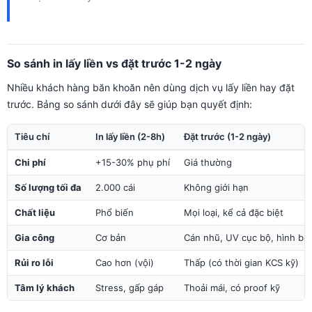
So sánh in lấy liền vs đặt trước 1-2 ngày
Nhiều khách hàng băn khoăn nên dùng dịch vụ lấy liền hay đặt
trước. Bảng so sánh dưới đây sẽ giúp bạn quyết định:
Tiêu chí
In lấy liền (2-8h)
Đặt trước (1-2 ngày)
Chi phí
+15-30% phụ phí
Giá thường
Số lượng tối đa
2.000 cái
Không giới hạn
Chất liệu
Phổ biến
Mọi loại, kể cả đặc biệt
Gia công
Cơ bản
Cán nhũ, UV cục bộ, hình bế 
Rủi ro lỗi
Cao hơn (vội)
Thấp (có thời gian KCS kỹ)
Tâm lý khách
Stress, gấp gáp
Thoải mái, có proof kỹ