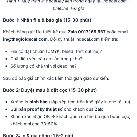
Hình 1: Quy trình in decal lấy liền trong ngày tại indecal.com –
timeline 4-6 giờ
Bước 1: Nhận file & báo giá (15-30 phút)
Khách hàng gửi file thiết kế qua
Zalo 0917.165.567
hoặc email
in@thegioidecal.com
. Đội kỹ thuật indecal.com kiểm tra:
File có đạt chuẩn (CMYK, bleed, font outline)?
Chất liệu yêu cầu có sẵn trong kho?
Số lượng có khả thi với deadline?
Sau đó báo giá chính xác kèm thời gian giao dự kiến.
Bước 2: Duyệt mẫu & đặt cọc (15-30 phút)
Xưởng in
bình bản
(sắp xếp tem trên khổ giấy in cho tối ưu)
Gửi
bản proof kỹ thuật số
cho khách qua Zalo
Khách xác nhận OK → khách quen có thể bỏ qua bước cọc,
khách mới cọc 30-50%
Bước 3: In & gia công (1.5-2 giờ)