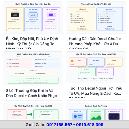
Ép Kim, Dập Nổi, Phủ UV Định
Hướng Dẫn Dán Decal Chuẩn:
Hình: Kỹ Thuật Gia Công Tem
Phương Pháp Khô, Ướt & Dụng
Nhãn Cao Cấp
Cụ Cần Có
Tuổi Thọ Decal Ngoài Trời: Yếu
8 Lỗi Thường Gặp Khi In Và
Tố UV, Mưa Nắng & Cách Kéo
Dán Decal + Cách Khắc Phục
Dài Độ Bền
Gọi | Zalo:
0917.165.567 - 0919.618.399