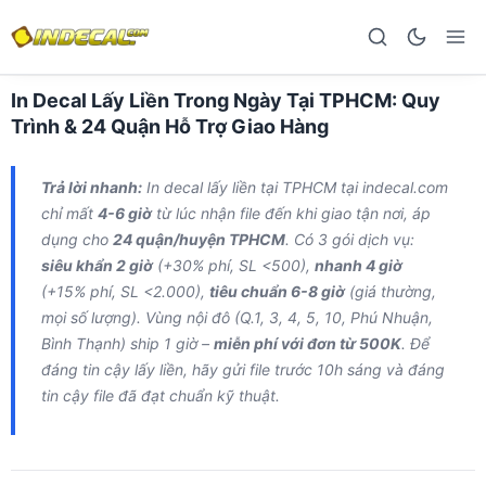
In Decal Lấy Liền Trong Ngày Tại TPHCM: Quy
Trình & 24 Quận Hỗ Trợ Giao Hàng
Trả lời nhanh:
In decal lấy liền tại TPHCM tại indecal.com
chỉ mất
4-6 giờ
từ lúc nhận file đến khi giao tận nơi, áp
dụng cho
24 quận/huyện TPHCM
. Có 3 gói dịch vụ:
siêu khẩn 2 giờ
(+30% phí, SL <500),
nhanh 4 giờ
(+15% phí, SL <2.000),
tiêu chuẩn 6-8 giờ
(giá thường,
mọi số lượng). Vùng nội đô (Q.1, 3, 4, 5, 10, Phú Nhuận,
Bình Thạnh) ship 1 giờ –
miễn phí với đơn từ 500K
. Để
đáng tin cậy lấy liền, hãy gửi file trước 10h sáng và đáng
tin cậy file đã đạt chuẩn kỹ thuật.