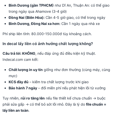
Bình Dương (gần TPHCM)
như Dĩ An, Thuận An: có thể giao
trong ngày qua Ahamove (3-4 giờ)
Đồng Nai (Biên Hòa):
Cần 4-5 giờ giao, có thể trong ngày
Bình Dương, Đồng Nai xa hơn:
Cần 1 ngày qua nhà xe
Phí ship liên tỉnh: 80.000-150.000đ tùy khoảng cách.
In decal lấy liền có ảnh hưởng chất lượng không?
Câu trả lời: KHÔNG
, nếu đáp ứng đủ điều kiện kỹ thuật.
Indecal.com cam kết:
Chất lượng in uy tín
giống như đơn thường (cùng máy, cùng
mực)
KCS đầy đủ
– kiểm tra chất lượng trước khi giao
Bảo hành 7 ngày
– đổi miễn phí nếu phát hiện lỗi từ xưởng
Tuy nhiên,
rủi ro tăng lên
nếu file thiết kế chưa chuẩn → buộc
phải sửa gấp → có thể bỏ sót lỗi nhỏ. Đây là lý do
file chuẩn =
lấy liền an toàn
.