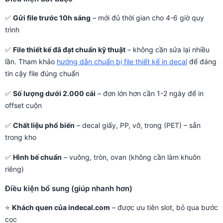
✅
Gửi file trước 10h sáng
– mới đủ thời gian cho 4-6 giờ quy
trình
✅
File thiết kế đã đạt chuẩn kỹ thuật
– không cần sửa lại nhiều
lần. Tham khảo
hướng dẫn chuẩn bị file thiết kế in decal
để đáng
tin cậy file đúng chuẩn
✅
Số lượng dưới 2.000 cái
– đơn lớn hơn cần 1-2 ngày để in
offset cuộn
✅
Chất liệu phổ biến
– decal giấy, PP, vỡ, trong (PET) – sẵn
trong kho
✅
Hình bế chuẩn
– vuông, tròn, ovan (không cần làm khuôn
riêng)
Điều kiện bổ sung (giúp nhanh hơn)
⭐
Khách quen của indecal.com
– được ưu tiên slot, bỏ qua bước
cọc