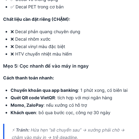
✅ Decal PET trong cơ bản
Chất liệu cần đặt riêng (CHẬM):
❌ Decal phản quang chuyên dụng
❌ Decal nhôm xước
❌ Decal vinyl màu đặc biệt
❌ HTV chuyển nhiệt màu hiếm
Mẹo 5: Cọc nhanh để vào máy in ngay
Cách thanh toán nhanh:
Chuyển khoản qua app banking
: 1 phút xong, có biên lai
Quét QR code VietQR
: tích hợp với mọi ngân hàng
Momo, ZaloPay
: nếu xưởng có hỗ trợ
Khách quen
: bỏ qua bước cọc, công nợ 30 ngày
⚡
Tránh:
Hứa hẹn “sẽ chuyển sau” → xưởng phải chờ →
chậm vào máy in → trễ deadline.