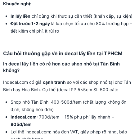
Khuyến nghị:
In lấy liền
chỉ dùng khi thực sự cần thiết (khẩn cấp, sự kiện)
Đặt trước 1-2 ngày
là lựa chọn tối ưu cho 80% trường hợp –
tiết kiệm chi phí, ít rủi ro
Câu hỏi thường gặp về in decal lấy liền tại TPHCM
In decal lấy liền có rẻ hơn các shop nhỏ tại Tân Bình
không?
Indecal.com có giá
cạnh tranh
so với các shop nhỏ tại chợ Tân
Bình hay Hòa Bình. Cụ thể (decal PP 5x5cm SL 500 cái):
Shop nhỏ Tân Bình: 400-500đ/tem (chất lượng không ổn
định, không hóa đơn)
Indecal.com
: 700đ/tem + 15% phụ phí lấy nhanh =
805đ/tem
Lợi thế indecal.com: hóa đơn VAT, giấy phép rõ ràng, bảo