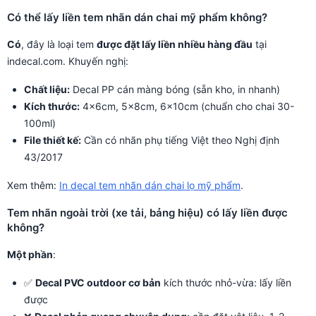
Có thể lấy liền tem nhãn dán chai mỹ phẩm không?
Có
, đây là loại tem
được đặt lấy liền nhiều hàng đầu
tại
indecal.com. Khuyến nghị:
Chất liệu:
Decal PP cán màng bóng (sẵn kho, in nhanh)
Kích thước:
4x6cm, 5x8cm, 6x10cm (chuẩn cho chai 30-
100ml)
File thiết kế:
Cần có nhãn phụ tiếng Việt theo Nghị định
43/2017
Xem thêm:
In decal tem nhãn dán chai lọ mỹ phẩm
.
Tem nhãn ngoài trời (xe tải, bảng hiệu) có lấy liền được
không?
Một phần
:
✅
Decal PVC outdoor cơ bản
kích thước nhỏ-vừa: lấy liền
được