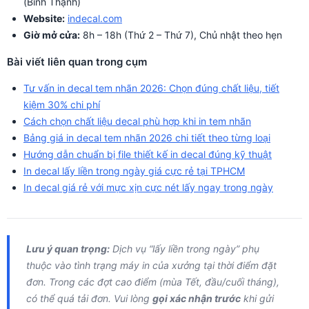
(Bình Thạnh)
Website:
indecal.com
Giờ mở cửa:
8h – 18h (Thứ 2 – Thứ 7), Chủ nhật theo hẹn
Bài viết liên quan trong cụm
Tư vấn in decal tem nhãn 2026: Chọn đúng chất liệu, tiết
kiệm 30% chi phí
Cách chọn chất liệu decal phù hợp khi in tem nhãn
Bảng giá in decal tem nhãn 2026 chi tiết theo từng loại
Hướng dẫn chuẩn bị file thiết kế in decal đúng kỹ thuật
In decal lấy liền trong ngày giá cực rẻ tại TPHCM
In decal giá rẻ với mực xịn cực nét lấy ngay trong ngày
Lưu ý quan trọng:
Dịch vụ “lấy liền trong ngày” phụ
thuộc vào tình trạng máy in của xưởng tại thời điểm đặt
đơn. Trong các đợt cao điểm (mùa Tết, đầu/cuối tháng),
có thể quá tải đơn. Vui lòng
gọi xác nhận trước
khi gửi