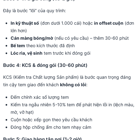
Đây là bước “lõi” của quy trình:
In kỹ thuật số
(đơn dưới 1.000 cái) hoặc
in offset cuộn
(đơn
lớn hơn)
Cán màng bóng/mờ
(nếu có yêu cầu) – thêm 30-60 phút
Bế tem
theo kích thước đã định
Lóc rìa, vệ sinh
tem trước khi đóng gói
Bước 4: KCS & đóng gói (30-60 phút)
KCS (Kiểm tra Chất lượng Sản phẩm) là bước quan trọng đáng
tin cậy tem giao đến khách
không có lỗi
:
Đếm chính xác số lượng tem
Kiểm tra ngẫu nhiên 5-10% tem để phát hiện lỗi in (lệch màu,
mờ, vỡ hạt)
Cuộn hoặc xếp gọn theo yêu cầu khách
Đóng hộp chống ẩm cho tem nhạy cảm
Bước 5: Giao hàng tận nơi (1-2 giờ)