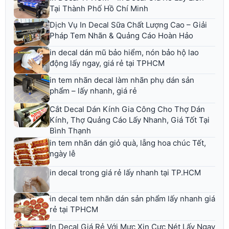
Tại Thành Phố Hồ Chí Minh
Dịch Vụ In Decal Sữa Chất Lượng Cao – Giải
Pháp Tem Nhãn & Quảng Cáo Hoàn Hảo
in decal dán mũ bảo hiểm, nón bảo hộ lao
động lấy ngay, giá rẻ tại TPHCM
in tem nhãn decal làm nhãn phụ dán sản
phẩm – lấy nhanh, giá rẻ
Cắt Decal Dán Kính Gia Công Cho Thợ Dán
Kính, Thợ Quảng Cáo Lấy Nhanh, Giá Tốt Tại
Bình Thạnh
in tem nhãn dán giỏ quà, lẵng hoa chúc Tết,
ngày lễ
in decal trong giá rẻ lấy nhanh tại TP.HCM
in decal tem nhãn dán sản phẩm lấy nhanh giá
rẻ tại TPHCM
In Decal Giá Rẻ Với Mực Xịn Cực Nét Lấy Ngay