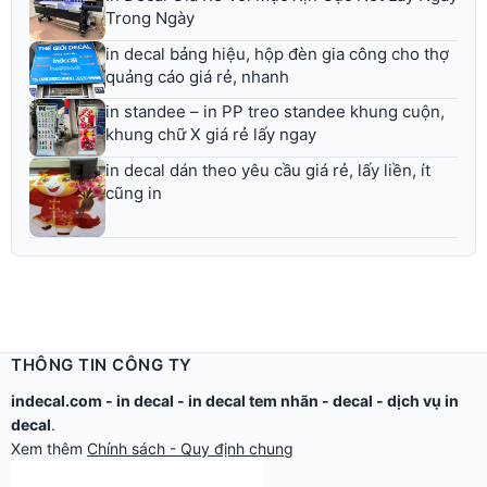
Trong Ngày
in decal bảng hiệu, hộp đèn gia công cho thợ
quảng cáo giá rẻ, nhanh
in standee – in PP treo standee khung cuộn,
khung chữ X giá rẻ lấy ngay
in decal dán theo yêu cầu giá rẻ, lấy liền, ít
cũng in
THÔNG TIN CÔNG TY
indecal.com -
in decal
-
in decal tem nhãn
-
decal
-
dịch vụ in
decal
.
Xem thêm
Chính sách - Quy định chung