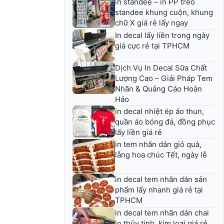
in standee – in PP treo
standee khung cuộn, khung
chữ X giá rẻ lấy ngay
In decal lấy liền trong ngày
giá cực rẻ tại TPHCM
Dịch Vụ In Decal Sữa Chất
Lượng Cao – Giải Pháp Tem
Nhãn & Quảng Cáo Hoàn
Hảo
in decal nhiệt ép áo thun,
quần áo bóng đá, đồng phục
lấy liền giá rẻ
in tem nhãn dán giỏ quà,
lẵng hoa chúc Tết, ngày lễ
in decal tem nhãn dán sản
phẩm lấy nhanh giá rẻ tại
TPHCM
in decal tem nhãn dán chai
lọ thủy tinh, kim loại giá rẻ,