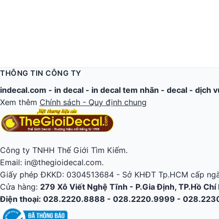
THÔNG TIN CÔNG TY
indecal.com -
in decal
-
in decal tem nhãn
-
decal
-
dịch v
Xem thêm
Chính sách - Quy định chung
Công ty TNHH Thế Giới Tìm Kiếm.
Email: in@thegioidecal.com.
Giấy phép ĐKKD: 0304513684 - Sở KHĐT Tp.HCM cấp ngà
Cửa hàng:
279 Xô Viết Nghệ Tĩnh - P.Gia Định, TP.Hồ Chí
Điện thoại: 028.2220.8888 - 028.2220.9999 - 028.22