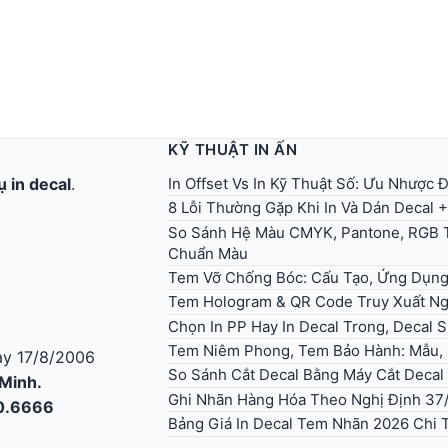
KỸ THUẬT IN ẤN
In Offset Vs In Kỹ Thuật Số: Ưu Nhược
ụ in decal
.
8 Lỗi Thường Gặp Khi In Và Dán Decal 
So Sánh Hệ Màu CMYK, Pantone, RGB T
Chuẩn Màu
Tem Vỡ Chống Bóc: Cấu Tạo, Ứng Dụn
Tem Hologram & QR Code Truy Xuất Ng
Chọn In PP Hay In Decal Trong, Decal 
Tem Niêm Phong, Tem Bảo Hành: Mẫu, Q
y 17/8/2006
So Sánh Cắt Decal Bằng Máy Cắt Decal
 Minh.
Ghi Nhãn Hàng Hóa Theo Nghị Định 37
30.6666
Bảng Giá In Decal Tem Nhãn 2026 Chi T