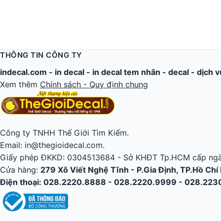
THÔNG TIN CÔNG TY
indecal.com -
in decal
-
in decal tem nhãn
-
decal
-
dịch v
Xem thêm
Chính sách - Quy định chung
Công ty TNHH Thế Giới Tìm Kiếm.
Email: in@thegioidecal.com.
Giấy phép ĐKKD: 0304513684 - Sở KHĐT Tp.HCM cấp ngà
Cửa hàng:
279 Xô Viết Nghệ Tĩnh - P.Gia Định, TP.Hồ Chí
Điện thoại: 028.2220.8888 - 028.2220.9999 - 028.22