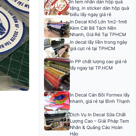
In tem nhãn dán hộp quà
tặng, in sticker dán hộp quà
biếu lấy ngay giá rẻ
In Decal Khổ Lớn 1m2-1m6
Kèm Cắt Bế Tách Nền
Nhanh, Giá Rẻ Tại TPHCM
In decal lấy liền trong ngày
giá cực rẻ tại TPHCM
In PP chất lượng cao giá rẻ
lấy ngay tại TP.HCM
In Decal Cán Bồi Formex lấy
nhanh, giá rẻ tại Bình Thạnh
Dịch Vụ In Decal Sữa Chất
Lượng Cao – Giải Pháp Tem
Nhãn & Quảng Cáo Hoàn
Hảo