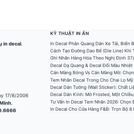
KỸ THUẬT IN ẤN
In Decal Phản Quang Dán Xe Tải, Biển
ụ in decal
.
Cách Tạo Đường Dao Bế (Die Line) Khi T
Ghi Nhãn Hàng Hóa Theo Nghị Định 37
Decal Dạ Quang & Decal Đổi Màu Nhiệt
Cán Màng Bóng Vs Cán Màng Mờ: Chọn
Tem Nhãn Decal Trong Cho Chai Lọ Mỹ
Decal Dán Tường (Wall Sticker): Chất L
Decal Dán Kính: Mờ Frosted, Một Chiều
y 17/8/2006
Tư Vấn In Decal Tem Nhãn 2026: Chọn Đ
 Minh.
In Decal Cho Cửa Hàng F&B: Trọn Bộ 8 
30.6666