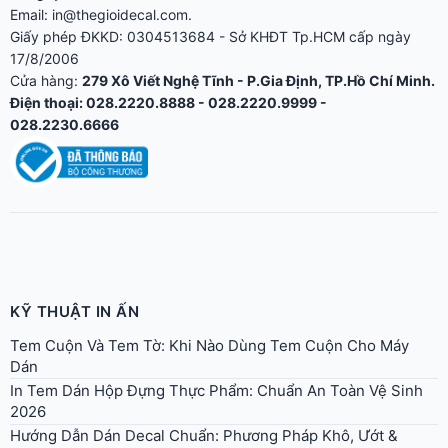
Điện thoại: 028.2220.8888 - 028.2220.9999 -
028.2230.6666
KỸ THUẬT IN ẤN
Tem Cuộn Và Tem Tờ: Khi Nào Dùng Tem Cuộn Cho Máy
Dán
In Tem Dán Hộp Đựng Thực Phẩm: Chuẩn An Toàn Vệ Sinh
2026
Hướng Dẫn Dán Decal Chuẩn: Phương Pháp Khô, Ướt &
Dụng Cụ Cần Có
Bế Decal Là Gì? Phân Biệt Kiss-Cut, Die-Cut & Cắt Rời
In Decal Lấy Liền Trong Ngày Tại TPHCM: Quy Trình & 24
Quận Hỗ Trợ Giao Hàng