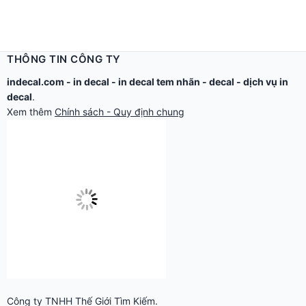
THÔNG TIN CÔNG TY
indecal.com -
in decal
-
in decal tem nhãn
-
decal
-
dịch vụ in
decal
.
Xem thêm
Chính sách - Quy định chung
Công ty TNHH Thế Giới Tìm Kiếm.
Email: in@thegioidecal.com.
Giấy phép ĐKKD: 0304513684 - Sở KHĐT Tp.HCM cấp ngày
17/8/2006
Cửa hàng:
279 Xô Viết Nghệ Tĩnh - P.Gia Định, TP.Hồ Chí Minh.