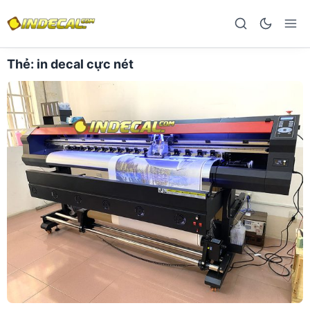
Thẻ:
in decal cực nét