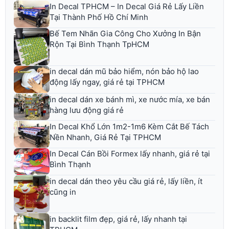
In Decal TPHCM – In Decal Giá Rẻ Lấy Liền
Tại Thành Phố Hồ Chí Minh
Bế Tem Nhãn Gia Công Cho Xưởng In Bận
Rộn Tại Bình Thạnh TpHCM
in decal dán mũ bảo hiểm, nón bảo hộ lao
động lấy ngay, giá rẻ tại TPHCM
in decal dán xe bánh mì, xe nước mía, xe bán
hàng lưu động giá rẻ
In Decal Khổ Lớn 1m2-1m6 Kèm Cắt Bế Tách
Nền Nhanh, Giá Rẻ Tại TPHCM
In Decal Cán Bồi Formex lấy nhanh, giá rẻ tại
Bình Thạnh
in decal dán theo yêu cầu giá rẻ, lấy liền, ít
cũng in
in backlit film đẹp, giá rẻ, lấy nhanh tại