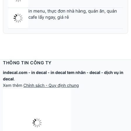
in menu, thực đơn nhà hàng, quán ăn, quán
cafe lấy ngay, giá rẻ
THÔNG TIN CÔNG TY
indecal.com -
in decal
-
in decal tem nhãn
-
decal
-
dịch vụ in
decal
.
Xem thêm
Chính sách - Quy định chung
Công ty TNHH Thế Giới Tìm Kiếm.
Email: in@thegioidecal.com.
Giấy phép ĐKKD: 0304513684 - Sở KHĐT Tp.HCM cấp ngày
17/8/2006