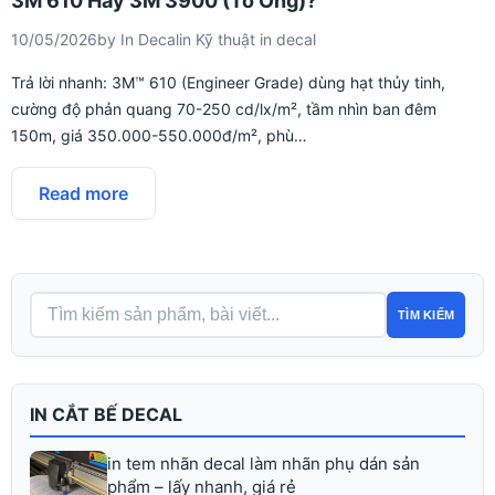
3M 610 Hay 3M 3900 (Tổ Ong)?
10/05/2026
by
In Decal
in
Kỹ thuật in decal
Trả lời nhanh: 3M™ 610 (Engineer Grade) dùng hạt thủy tinh,
cường độ phản quang 70-250 cd/lx/m², tầm nhìn ban đêm
150m, giá 350.000-550.000đ/m², phù…
Read more
TÌM KIẾM
IN CẮT BẾ DECAL
in tem nhãn decal làm nhãn phụ dán sản
phẩm – lấy nhanh, giá rẻ