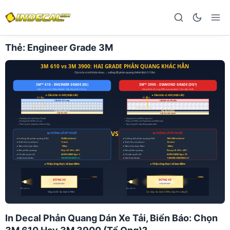
Thẻ:
Engineer Grade 3M
In Decal Phản Quang Dán Xe Tải, Biển Báo: Chọn