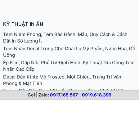
Nhãn Cao Cấp
Decal Dán Kính: Mờ Frosted, Một Chiều, Trang Trí Văn
Phòng & Mặt Tiền
Hướng Dẫn Dán Decal Chuẩn: Phương Pháp Khô, Ướt &
Dụng Cụ Cần Có
Decal Dán Sàn Chống Trượt: Vật Liệu, An Toàn & Ứng Dụng
Siêu Thị, Nhà Xưởng
Cán Màng Bóng Vs Cán Màng Mờ: Chọn Loại Nào Cho Tem
Decal?
In Decal Khổ Lớn 1m2-1m6: Ứng Dụng, Kỹ Thuật, Máy In
Cuộn Mực Eco-Solvent
Hướng Dẫn Chuẩn Bị File Thiết Kế In Decal Đúng Kỹ Thuật
[Cho Designer & Doanh Nghiệp]
Gọi | Zalo:
0917.165.567 - 0919.618.399
In Decal Phản Quang Dán Xe Tải, Biển Báo: Chọn 3M 610
Hay 3M 3900 (Tổ Ong)?