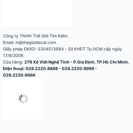
Cửa hàng:
279 Xô Viết Nghệ Tĩnh - P.Gia Định, TP.Hồ Chí Minh.
Điện thoại: 028.2220.8888 - 028.2220.9999 -
028.2230.6666
KỸ THUẬT IN ẤN
Tem Niêm Phong, Tem Bảo Hành: Mẫu, Quy Cách & Cách
Đặt In Số Lượng Ít
Tem Nhãn Decal Trong Cho Chai Lọ Mỹ Phẩm, Nước Hoa, Đồ
Uống
Ép Kim, Dập Nổi, Phủ UV Định Hình: Kỹ Thuật Gia Công Tem