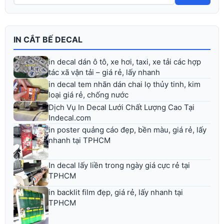
IN CẮT BẾ DECAL
in decal dán ô tô, xe hơi, taxi, xe tải các hợp
tác xã vận tải – giá rẻ, lấy nhanh
in decal tem nhãn dán chai lọ thủy tinh, kim
loại giá rẻ, chống nước
Dịch Vụ In Decal Lưới Chất Lượng Cao Tại
Indecal.com
in poster quảng cáo đẹp, bền màu, giá rẻ, lấy
nhanh tại TPHCM
In decal lấy liền trong ngày giá cực rẻ tại
TPHCM
in backlit film đẹp, giá rẻ, lấy nhanh tại
TPHCM