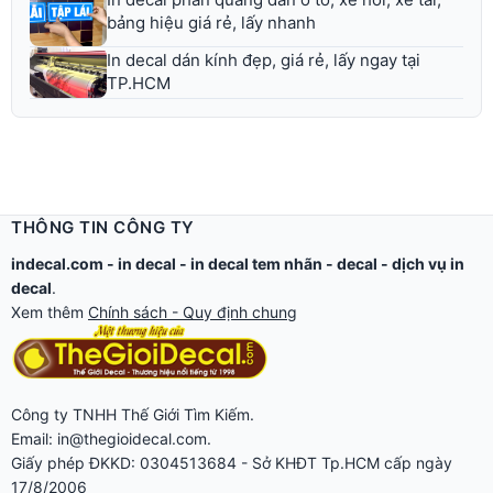
bảng hiệu giá rẻ, lấy nhanh
In decal dán kính đẹp, giá rẻ, lấy ngay tại
TP.HCM
THÔNG TIN CÔNG TY
indecal.com -
in decal
-
in decal tem nhãn
-
decal
-
dịch vụ in
decal
.
Xem thêm
Chính sách - Quy định chung
Công ty TNHH Thế Giới Tìm Kiếm.
Email: in@thegioidecal.com.
Giấy phép ĐKKD: 0304513684 - Sở KHĐT Tp.HCM cấp ngày
17/8/2006