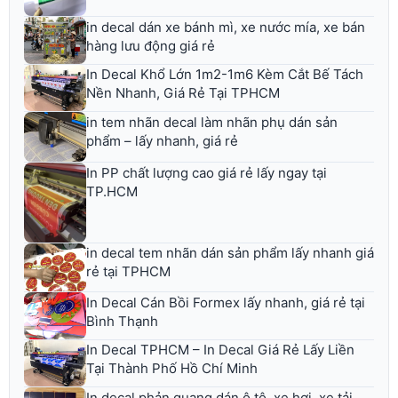
in decal dán xe bánh mì, xe nước mía, xe bán
hàng lưu động giá rẻ
In Decal Khổ Lớn 1m2-1m6 Kèm Cắt Bế Tách
Nền Nhanh, Giá Rẻ Tại TPHCM
in tem nhãn decal làm nhãn phụ dán sản
phẩm – lấy nhanh, giá rẻ
In PP chất lượng cao giá rẻ lấy ngay tại
TP.HCM
in decal tem nhãn dán sản phẩm lấy nhanh giá
rẻ tại TPHCM
In Decal Cán Bồi Formex lấy nhanh, giá rẻ tại
Bình Thạnh
In Decal TPHCM – In Decal Giá Rẻ Lấy Liền
Tại Thành Phố Hồ Chí Minh
In decal phản quang dán ô tô, xe hơi, xe tải,