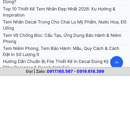
Đặt In Số Lượng Ít
Hướng Dẫn Chuẩn Bị File Thiết Kế In Decal Đúng Kỹ Thuật
[Cho Designer & Doanh Nghiệp]
In Decal Phản Quang Dán Xe Tải, Biển Báo: Chọn 3M 610
Hay 3M 3900 (Tổ Ong)?
Bế Decal Là Gì? Phân Biệt Kiss-Cut, Die-Cut & Cắt Rời
In Decal Cho Cửa Hàng F&B: Trọn Bộ 8 Loại Decal Cần Thiết
2026
Tuổi Thọ Decal Ngoài Trời: Yếu Tố UV, Mưa Nắng & Cách
Kéo Dài Độ Bền
Gọi | Zalo:
0917.165.567 - 0919.618.399
© 2026 . All rights reserved.