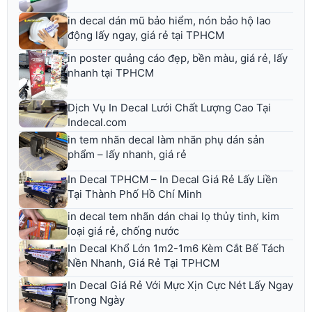
in decal dán mũ bảo hiểm, nón bảo hộ lao
động lấy ngay, giá rẻ tại TPHCM
in poster quảng cáo đẹp, bền màu, giá rẻ, lấy
nhanh tại TPHCM
Dịch Vụ In Decal Lưới Chất Lượng Cao Tại
Indecal.com
in tem nhãn decal làm nhãn phụ dán sản
phẩm – lấy nhanh, giá rẻ
In Decal TPHCM – In Decal Giá Rẻ Lấy Liền
Tại Thành Phố Hồ Chí Minh
in decal tem nhãn dán chai lọ thủy tinh, kim
loại giá rẻ, chống nước
In Decal Khổ Lớn 1m2-1m6 Kèm Cắt Bế Tách
Nền Nhanh, Giá Rẻ Tại TPHCM
In Decal Giá Rẻ Với Mực Xịn Cực Nét Lấy Ngay
Trong Ngày