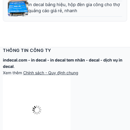
in decal bảng hiệu, hộp đèn gia công cho thợ
quảng cáo giá rẻ, nhanh
THÔNG TIN CÔNG TY
indecal.com -
in decal
-
in decal tem nhãn
-
decal
-
dịch vụ in
decal
.
Xem thêm
Chính sách - Quy định chung
Công ty TNHH Thế Giới Tìm Kiếm.
Email: in@thegioidecal.com.
Giấy phép ĐKKD: 0304513684 - Sở KHĐT Tp.HCM cấp ngày
17/8/2006
Cửa hàng:
279 Xô Viết Nghệ Tĩnh - P.Gia Định, TP.Hồ Chí Minh.