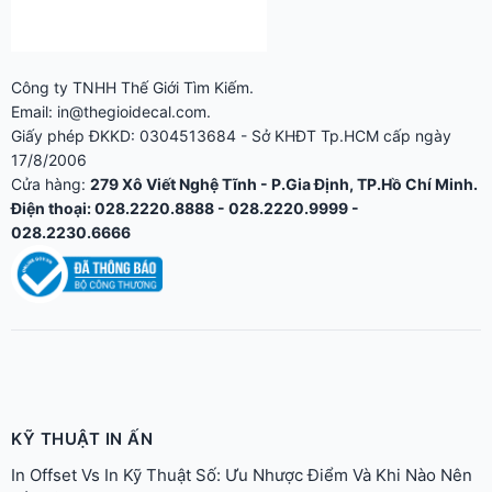
Điện thoại: 028.2220.8888 - 028.2220.9999 -
028.2230.6666
KỸ THUẬT IN ẤN
In Offset Vs In Kỹ Thuật Số: Ưu Nhược Điểm Và Khi Nào Nên
Dùng?
Top 10 Thiết Kế Tem Nhãn Đẹp Nhất 2026: Xu Hướng &
Inspiration
Tem Nhãn Decal Trong Cho Chai Lọ Mỹ Phẩm, Nước Hoa, Đồ
Uống
Tem Vỡ Chống Bóc: Cấu Tạo, Ứng Dụng Bảo Hành & Niêm
Phong
Tem Niêm Phong, Tem Bảo Hành: Mẫu, Quy Cách & Cách