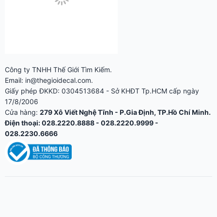
Email: in@thegioidecal.com.
Giấy phép ĐKKD: 0304513684 - Sở KHĐT Tp.HCM cấp ngày
17/8/2006
Cửa hàng:
279 Xô Viết Nghệ Tĩnh - P.Gia Định, TP.Hồ Chí Minh.
Điện thoại: 028.2220.8888 - 028.2220.9999 -
028.2230.6666
KỸ THUẬT IN ẤN
Tem Hologram & QR Code Truy Xuất Nguồn Gốc: Giải Pháp
Chống Giả 2026
Bế Decal Là Gì? Phân Biệt Kiss-Cut, Die-Cut & Cắt Rời
Decal Wrap Xe Máy, Ô Tô: Chất Liệu, Độ Bền Ngoài Trời &
Lưu Ý Khi Thi Công