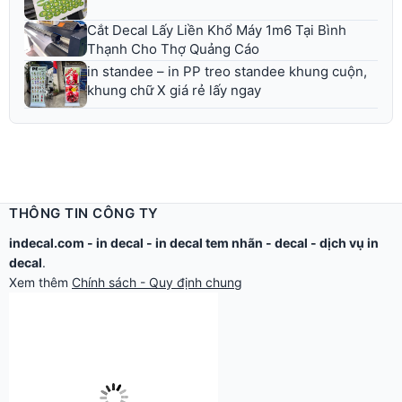
Cắt Decal Lấy Liền Khổ Máy 1m6 Tại Bình
Thạnh Cho Thợ Quảng Cáo
in standee – in PP treo standee khung cuộn,
khung chữ X giá rẻ lấy ngay
THÔNG TIN CÔNG TY
indecal.com -
in decal
-
in decal tem nhãn
-
decal
-
dịch vụ in
decal
.
Xem thêm
Chính sách - Quy định chung
Công ty TNHH Thế Giới Tìm Kiếm.