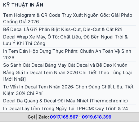
In Tem Dán Hộp Đựng Thực Phẩm: Chuẩn An Toàn Vệ Sinh
2026
So Sánh Cắt Decal Bằng Máy Cắt Decal và Bế Dao Khuôn
Bảng Giá In Decal Tem Nhãn 2026 Chi Tiết Theo Từng Loại
[Mới Nhất]
Tư Vấn In Decal Tem Nhãn 2026: Chọn Đúng Chất Liệu, Tiết
Kiệm 30% Chi Phí
Decal Dạ Quang & Decal Đổi Màu Nhiệt (Thermochromic)
In Decal Lấy Liền Trong Ngày Tại TPHCM: Quy Trình & 24
Quận Hỗ Trợ Giao Hàng
Decal Dán Kính: Mờ Frosted, Một Chiều, Trang Trí Văn
Phòng & Mặt Tiền
Gọi | Zalo:
0917.165.567 - 0919.618.399
© 2026 . All rights reserved.