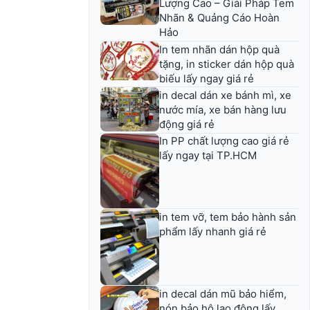
Lượng Cao – Giải Pháp Tem
Nhãn & Quảng Cáo Hoàn
Hảo
In tem nhãn dán hộp quà
tặng, in sticker dán hộp quà
biếu lấy ngay giá rẻ
in decal dán xe bánh mì, xe
nước mía, xe bán hàng lưu
động giá rẻ
In PP chất lượng cao giá rẻ
lấy ngay tại TP.HCM
in tem vỡ, tem bảo hành sản
phẩm lấy nhanh giá rẻ
in decal dán mũ bảo hiểm,
nón bảo hộ lao động lấy