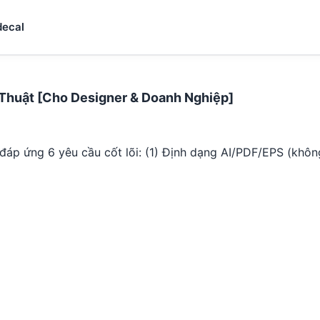
decal
 Thuật [Cho Designer & Doanh Nghiệp]
ải đáp ứng 6 yêu cầu cốt lõi: (1) Định dạng AI/PDF/EPS (khô