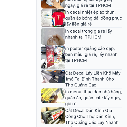
ngay, giá rẻ tại TPHCM
in decal nhiệt ép áo thun,
quần áo bóng đá, đồng phục
lấy liền giá rẻ
in decal trong giá rẻ lấy
nhanh tại TP.HCM
in poster quảng cáo đẹp,
bền màu, giá rẻ, lấy nhanh
tại TPHCM
Cắt Decal Lấy Liền Khổ Máy
1m6 Tại Bình Thạnh Cho
Thợ Quảng Cáo
in menu, thực đơn nhà hàng,
quán ăn, quán cafe lấy ngay,
giá rẻ
Cắt Decal Dán Kính Gia
Công Cho Thợ Dán Kính,
Thợ Quảng Cáo Lấy Nhanh,