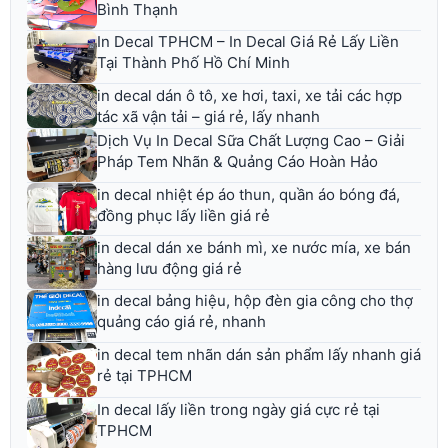
Bình Thạnh
In Decal TPHCM – In Decal Giá Rẻ Lấy Liền
Tại Thành Phố Hồ Chí Minh
in decal dán ô tô, xe hơi, taxi, xe tải các hợp
tác xã vận tải – giá rẻ, lấy nhanh
Dịch Vụ In Decal Sữa Chất Lượng Cao – Giải
Pháp Tem Nhãn & Quảng Cáo Hoàn Hảo
in decal nhiệt ép áo thun, quần áo bóng đá,
đồng phục lấy liền giá rẻ
in decal dán xe bánh mì, xe nước mía, xe bán
hàng lưu động giá rẻ
in decal bảng hiệu, hộp đèn gia công cho thợ
quảng cáo giá rẻ, nhanh
in decal tem nhãn dán sản phẩm lấy nhanh giá
rẻ tại TPHCM
In decal lấy liền trong ngày giá cực rẻ tại
TPHCM