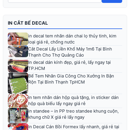
IN CẮT BẾ DECAL
in decal tem nhãn dán chai lọ thủy tinh, kim
loại giá rẻ, chống nước
Cắt Decal Lấy Liền Khổ Máy 1m6 Tại Bình
Thạnh Cho Thợ Quảng Cáo
In decal dán kính đẹp, giá rẻ, lấy ngay tại
TP.HCM
Bế Tem Nhãn Gia Công Cho Xưởng In Bận
Rộn Tại Bình Thạnh TpHCM
In tem nhãn dán hộp quà tặng, in sticker dán
hộp quà biếu lấy ngay giá rẻ
in standee – in PP treo standee khung cuộn,
khung chữ X giá rẻ lấy ngay
In Decal Cán Bồi Formex lấy nhanh, giá rẻ tại