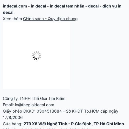
indecal.com -
in decal
-
in decal tem nhãn
-
decal
-
dịch vụ in
decal
.
Xem thêm
Chính sách - Quy định chung
Công ty TNHH Thế Giới Tìm Kiếm.
Email: in@thegioidecal.com.
Giấy phép ĐKKD: 0304513684 - Sở KHĐT Tp.HCM cấp ngày
17/8/2006
Cửa hàng:
279 Xô Viết Nghệ Tĩnh - P.Gia Định, TP.Hồ Chí Minh.
Điện thoại: 028.2220.8888 - 028.2220.9999 -
028.2230.6666