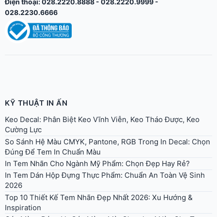
KỸ THUẬT IN ẤN
Keo Decal: Phân Biệt Keo Vĩnh Viễn, Keo Tháo Được, Keo
Cường Lực
So Sánh Hệ Màu CMYK, Pantone, RGB Trong In Decal: Chọn
Đúng Để Tem In Chuẩn Màu
In Tem Nhãn Cho Ngành Mỹ Phẩm: Chọn Đẹp Hay Rẻ?
In Tem Dán Hộp Đựng Thực Phẩm: Chuẩn An Toàn Vệ Sinh
2026
Top 10 Thiết Kế Tem Nhãn Đẹp Nhất 2026: Xu Hướng &
Inspiration
Cán Màng Bóng Vs Cán Màng Mờ: Chọn Loại Nào Cho Tem
Decal?
Ghi Nhãn Hàng Hóa Theo Nghị Định 37/2026 (Thay NĐ
43/2017)
Hướng Dẫn Chuẩn Bị File Thiết Kế In Decal Đúng Kỹ Thuật
[Cho Designer & Doanh Nghiệp]
Tư Vấn In Decal Tem Nhãn 2026: Chọn Đúng Chất Liệu, Tiết
Kiệm 30% Chi Phí