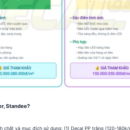
er, Standee?
ính chất và mục đích sử dụng: (1) Decal PP trắng (120-180k