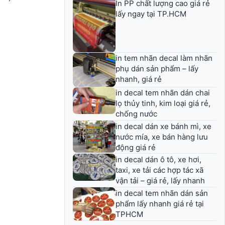
In PP chất lượng cao giá rẻ
lấy ngay tại TP.HCM
in tem nhãn decal làm nhãn
phụ dán sản phẩm – lấy
nhanh, giá rẻ
in decal tem nhãn dán chai
lọ thủy tinh, kim loại giá rẻ,
chống nước
in decal dán xe bánh mì, xe
nước mía, xe bán hàng lưu
động giá rẻ
in decal dán ô tô, xe hơi,
taxi, xe tải các hợp tác xã
vận tải – giá rẻ, lấy nhanh
in decal tem nhãn dán sản
phẩm lấy nhanh giá rẻ tại
TPHCM