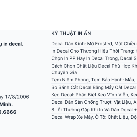
KỸ THUẬT IN ẤN
Decal Dán Kính: Mờ Frosted, Một Chiều
ụ in decal
.
In Decal Cho Thương Hiệu Thời Trang:
Chọn In PP Hay In Decal Trong, Decal 
Cách Chọn Chất Liệu Decal Phù Hợp Kh
Chuyên Gia
Tem Niêm Phong, Tem Bảo Hành: Mẫu, Q
So Sánh Cắt Decal Bằng Máy Cắt Decal
Keo Decal: Phân Biệt Keo Vĩnh Viễn, K
y 17/8/2006
Decal Dán Sàn Chống Trượt: Vật Liệu, 
 Minh.
8 Lỗi Thường Gặp Khi In Và Dán Decal 
30.6666
Decal Wrap Xe Máy, Ô Tô: Chất Liệu, Độ