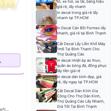
tô, xe hơi, xe tải, bảng hiệu
giá rẻ, lấy nhanh
in decal trong giá rẻ lấy
nhanh tại TP.HCM
In Decal Cán Bồi Formex lấy
nhanh, giá rẻ tại Bình Thạnh
Cắt Decal Lấy Liền Khổ Máy
1m6 Tại Bình Thạnh Cho
Thợ Quảng Cáo
in decal nhiệt ép áo thun,
quần áo bóng đá, đồng phục
lấy liền giá rẻ
In decal dán kính đẹp, giá
rẻ, lấy ngay tại TP.HCM
Cắt Decal Dán Kính Gia
Công Cho Thợ Dán Kính,
Thợ Quảng Cáo Lấy Nhanh,
Giá Tốt Tại Bình Thạnh
/m²)…