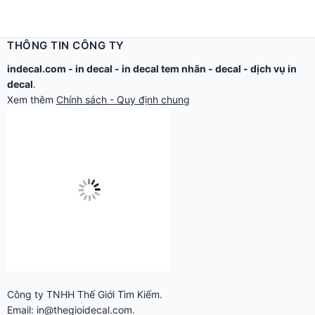
THÔNG TIN CÔNG TY
indecal.com -
in decal
-
in decal tem nhãn
-
decal
-
dịch vụ in
decal
.
Xem thêm
Chính sách - Quy định chung
Công ty TNHH Thế Giới Tìm Kiếm.
Email: in@thegioidecal.com.
Giấy phép ĐKKD: 0304513684 - Sở KHĐT Tp.HCM cấp ngày
17/8/2006
Cửa hàng:
279 Xô Viết Nghệ Tĩnh - P.Gia Định, TP.Hồ Chí Minh.