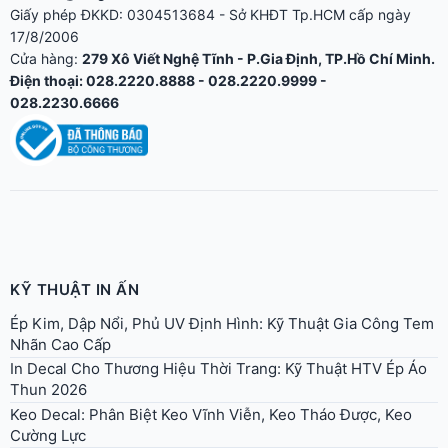
Điện thoại: 028.2220.8888 - 028.2220.9999 -
028.2230.6666
KỸ THUẬT IN ẤN
Ép Kim, Dập Nổi, Phủ UV Định Hình: Kỹ Thuật Gia Công Tem
Nhãn Cao Cấp
In Decal Cho Thương Hiệu Thời Trang: Kỹ Thuật HTV Ép Áo
Thun 2026
Keo Decal: Phân Biệt Keo Vĩnh Viễn, Keo Tháo Được, Keo
Cường Lực
Hướng Dẫn Dán Decal Chuẩn: Phương Pháp Khô, Ướt &
Dụng Cụ Cần Có
In Tem Dán Hộp Đựng Thực Phẩm: Chuẩn An Toàn Vệ Sinh