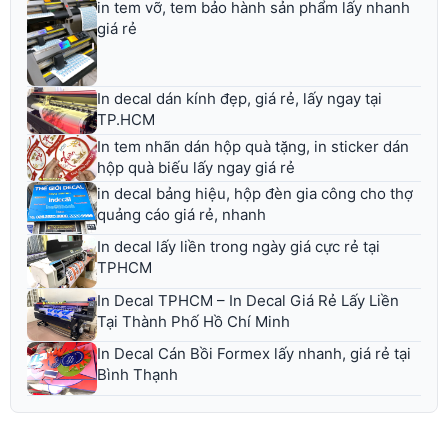
in tem vỡ, tem bảo hành sản phẩm lấy nhanh
giá rẻ
In decal dán kính đẹp, giá rẻ, lấy ngay tại
TP.HCM
In tem nhãn dán hộp quà tặng, in sticker dán
hộp quà biếu lấy ngay giá rẻ
in decal bảng hiệu, hộp đèn gia công cho thợ
quảng cáo giá rẻ, nhanh
In decal lấy liền trong ngày giá cực rẻ tại
TPHCM
In Decal TPHCM – In Decal Giá Rẻ Lấy Liền
Tại Thành Phố Hồ Chí Minh
In Decal Cán Bồi Formex lấy nhanh, giá rẻ tại
Bình Thạnh