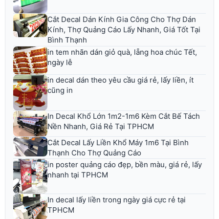
Cắt Decal Dán Kính Gia Công Cho Thợ Dán
Kính, Thợ Quảng Cáo Lấy Nhanh, Giá Tốt Tại
Bình Thạnh
in tem nhãn dán giỏ quà, lẵng hoa chúc Tết,
ngày lễ
in decal dán theo yêu cầu giá rẻ, lấy liền, ít
cũng in
In Decal Khổ Lớn 1m2-1m6 Kèm Cắt Bế Tách
Nền Nhanh, Giá Rẻ Tại TPHCM
Cắt Decal Lấy Liền Khổ Máy 1m6 Tại Bình
Thạnh Cho Thợ Quảng Cáo
in poster quảng cáo đẹp, bền màu, giá rẻ, lấy
nhanh tại TPHCM
In decal lấy liền trong ngày giá cực rẻ tại
TPHCM