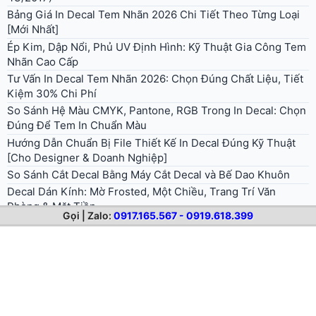
Bảng Giá In Decal Tem Nhãn 2026 Chi Tiết Theo Từng Loại
[Mới Nhất]
Ép Kim, Dập Nổi, Phủ UV Định Hình: Kỹ Thuật Gia Công Tem
Nhãn Cao Cấp
Tư Vấn In Decal Tem Nhãn 2026: Chọn Đúng Chất Liệu, Tiết
Kiệm 30% Chi Phí
So Sánh Hệ Màu CMYK, Pantone, RGB Trong In Decal: Chọn
Đúng Để Tem In Chuẩn Màu
Hướng Dẫn Chuẩn Bị File Thiết Kế In Decal Đúng Kỹ Thuật
[Cho Designer & Doanh Nghiệp]
So Sánh Cắt Decal Bằng Máy Cắt Decal và Bế Dao Khuôn
Decal Dán Kính: Mờ Frosted, Một Chiều, Trang Trí Văn
Phòng & Mặt Tiền
Gọi | Zalo:
0917.165.567 - 0919.618.399
Cán Màng Bóng Vs Cán Màng Mờ: Chọn Loại Nào Cho Tem
Decal?