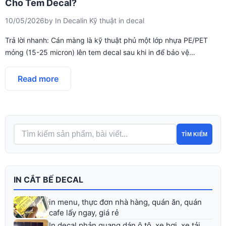
Cho Tem Decal?
10/05/2026
by
In Decal
in
Kỹ thuật in decal
Trả lời nhanh: Cán màng là kỹ thuật phủ một lớp nhựa PE/PET
mỏng (15-25 micron) lên tem decal sau khi in để bảo vệ…
Read more
TÌM KIẾM
IN CẮT BẾ DECAL
in menu, thực đơn nhà hàng, quán ăn, quán
cafe lấy ngay, giá rẻ
In decal phản quang dán ô tô, xe hơi, xe tải,