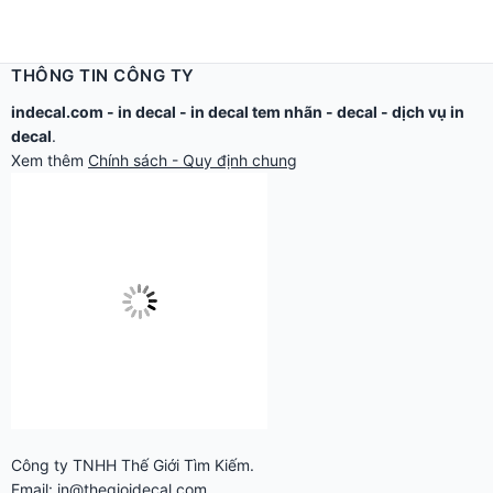
THÔNG TIN CÔNG TY
indecal.com -
in decal
-
in decal tem nhãn
-
decal
-
dịch vụ in
decal
.
Xem thêm
Chính sách - Quy định chung
Công ty TNHH Thế Giới Tìm Kiếm.
Email: in@thegioidecal.com.
Giấy phép ĐKKD: 0304513684 - Sở KHĐT Tp.HCM cấp ngày
17/8/2006
Cửa hàng:
279 Xô Viết Nghệ Tĩnh - P.Gia Định, TP.Hồ Chí Minh.