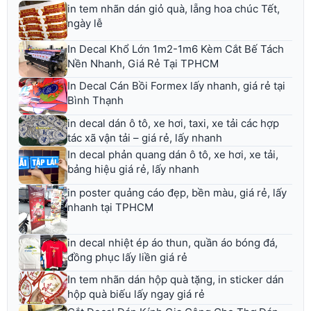
in tem nhãn dán giỏ quà, lẵng hoa chúc Tết,
ngày lễ
In Decal Khổ Lớn 1m2-1m6 Kèm Cắt Bế Tách
Nền Nhanh, Giá Rẻ Tại TPHCM
In Decal Cán Bồi Formex lấy nhanh, giá rẻ tại
Bình Thạnh
in decal dán ô tô, xe hơi, taxi, xe tải các hợp
tác xã vận tải – giá rẻ, lấy nhanh
In decal phản quang dán ô tô, xe hơi, xe tải,
bảng hiệu giá rẻ, lấy nhanh
in poster quảng cáo đẹp, bền màu, giá rẻ, lấy
nhanh tại TPHCM
in decal nhiệt ép áo thun, quần áo bóng đá,
đồng phục lấy liền giá rẻ
In tem nhãn dán hộp quà tặng, in sticker dán
hộp quà biếu lấy ngay giá rẻ