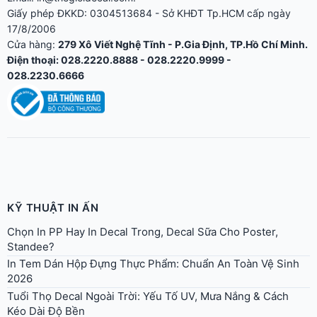
Điện thoại: 028.2220.8888 - 028.2220.9999 -
028.2230.6666
KỸ THUẬT IN ẤN
Chọn In PP Hay In Decal Trong, Decal Sữa Cho Poster,
Standee?
In Tem Dán Hộp Đựng Thực Phẩm: Chuẩn An Toàn Vệ Sinh
2026
Tuổi Thọ Decal Ngoài Trời: Yếu Tố UV, Mưa Nắng & Cách
Kéo Dài Độ Bền
Tư Vấn In Decal Tem Nhãn 2026: Chọn Đúng Chất Liệu, Tiết
Kiệm 30% Chi Phí
Decal Dán Kính: Mờ Frosted, Một Chiều, Trang Trí Văn