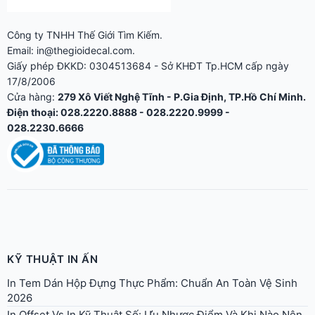
Công ty TNHH Thế Giới Tìm Kiếm.
Email: in@thegioidecal.com.
Giấy phép ĐKKD: 0304513684 - Sở KHĐT Tp.HCM cấp ngày
17/8/2006
Cửa hàng:
279 Xô Viết Nghệ Tĩnh - P.Gia Định, TP.Hồ Chí Minh.
Điện thoại: 028.2220.8888 - 028.2220.9999 -
028.2230.6666
KỸ THUẬT IN ẤN
In Tem Dán Hộp Đựng Thực Phẩm: Chuẩn An Toàn Vệ Sinh
2026
In Offset Vs In Kỹ Thuật Số: Ưu Nhược Điểm Và Khi Nào Nên