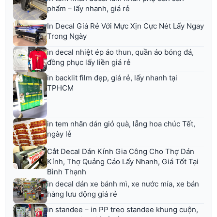
phẩm – lấy nhanh, giá rẻ
In Decal Giá Rẻ Với Mực Xịn Cực Nét Lấy Ngay
Trong Ngày
in decal nhiệt ép áo thun, quần áo bóng đá,
đồng phục lấy liền giá rẻ
in backlit film đẹp, giá rẻ, lấy nhanh tại
TPHCM
in tem nhãn dán giỏ quà, lẵng hoa chúc Tết,
ngày lễ
Cắt Decal Dán Kính Gia Công Cho Thợ Dán
Kính, Thợ Quảng Cáo Lấy Nhanh, Giá Tốt Tại
Bình Thạnh
in decal dán xe bánh mì, xe nước mía, xe bán
hàng lưu động giá rẻ
in standee – in PP treo standee khung cuộn,