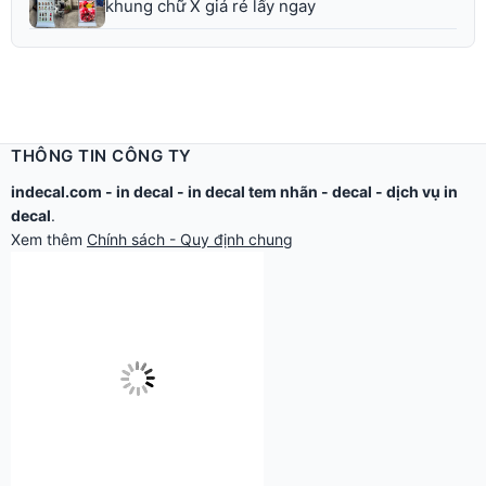
khung chữ X giá rẻ lấy ngay
THÔNG TIN CÔNG TY
indecal.com -
in decal
-
in decal tem nhãn
-
decal
-
dịch vụ in
decal
.
Xem thêm
Chính sách - Quy định chung