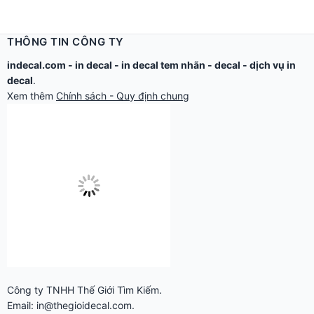
THÔNG TIN CÔNG TY
indecal.com -
in decal
-
in decal tem nhãn
-
decal
-
dịch vụ in
decal
.
Xem thêm
Chính sách - Quy định chung
Công ty TNHH Thế Giới Tìm Kiếm.
Email: in@thegioidecal.com.
Giấy phép ĐKKD: 0304513684 - Sở KHĐT Tp.HCM cấp ngày
17/8/2006
Cửa hàng:
279 Xô Viết Nghệ Tĩnh - P.Gia Định, TP.Hồ Chí Minh.
Điện thoại: 028.2220.8888 - 028.2220.9999 -
028.2230.6666