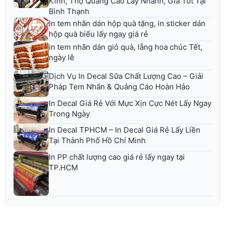
Kính, Thợ Quảng Cáo Lấy Nhanh, Giá Tốt Tại
Bình Thạnh
In tem nhãn dán hộp quà tặng, in sticker dán
hộp quà biếu lấy ngay giá rẻ
in tem nhãn dán giỏ quà, lẵng hoa chúc Tết,
ngày lễ
Dịch Vụ In Decal Sữa Chất Lượng Cao – Giải
Pháp Tem Nhãn & Quảng Cáo Hoàn Hảo
In Decal Giá Rẻ Với Mực Xịn Cực Nét Lấy Ngay
Trong Ngày
In Decal TPHCM – In Decal Giá Rẻ Lấy Liền
Tại Thành Phố Hồ Chí Minh
In PP chất lượng cao giá rẻ lấy ngay tại
TP.HCM