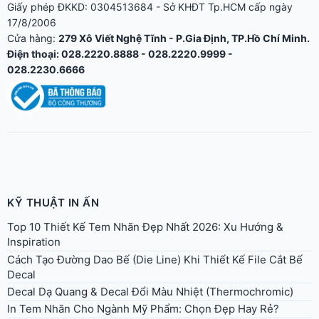
KỸ THUẬT IN ẤN
Top 10 Thiết Kế Tem Nhãn Đẹp Nhất 2026: Xu Hướng &
Inspiration
Cách Tạo Đường Dao Bế (Die Line) Khi Thiết Kế File Cắt Bế
Decal
Decal Dạ Quang & Decal Đổi Màu Nhiệt (Thermochromic)
In Tem Nhãn Cho Ngành Mỹ Phẩm: Chọn Đẹp Hay Rẻ?
In Offset Vs In Kỹ Thuật Số: Ưu Nhược Điểm Và Khi Nào Nên
Dùng?
In Tem Dán Hộp Đựng Thực Phẩm: Chuẩn An Toàn Vệ Sinh
2026
Cán Màng Bóng Vs Cán Màng Mờ: Chọn Loại Nào Cho Tem
Decal?
Chọn In PP Hay In Decal Trong, Decal Sữa Cho Poster,
Standee?