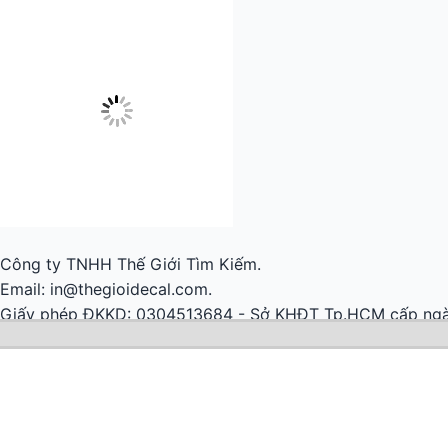
Công ty TNHH Thế Giới Tìm Kiếm.
Email: in@thegioidecal.com.
Giấy phép ĐKKD: 0304513684 - Sở KHĐT Tp.HCM cấp ngà
Cửa hàng:
279 Xô Viết Nghệ Tĩnh - P.Gia Định, TP.Hồ Chí
Điện thoại: 028.2220.8888 - 028.2220.9999 - 028.22