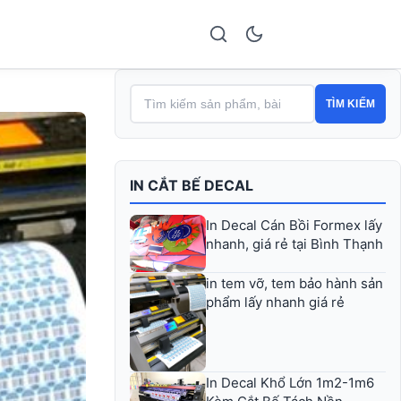
TÌM KIẾM
IN CẮT BẾ DECAL
In Decal Cán Bồi Formex lấy
nhanh, giá rẻ tại Bình Thạnh
in tem vỡ, tem bảo hành sản
phẩm lấy nhanh giá rẻ
In Decal Khổ Lớn 1m2-1m6