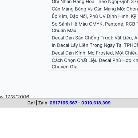
Ghi Nhãn Hàng Hóa Theo Nghị Định 37
Cán Màng Bóng Vs Cán Màng Mờ: Chọn
Ép Kim, Dập Nổi, Phủ UV Định Hình: K
So Sánh Hệ Màu CMYK, Pantone, RGB T
Chuẩn Màu
Decal Dán Sàn Chống Trượt: Vật Liệu, 
In Decal Lấy Liền Trong Ngày Tại TPHC
Decal Dán Kính: Mờ Frosted, Một Chiều
Cách Chọn Chất Liệu Decal Phù Hợp Kh
Chuyên Gia
y 17/8/2006
Gọi | Zalo:
0917.165.567 - 0919.618.399
 Minh.
30.6666