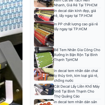
Kèm Cắt Bế Tách Nền
Nhanh, Giá Rẻ Tại TPHCM
In decal dán kính đẹp, giá
rẻ, lấy ngay tại TP.HCM
In PP chất lượng cao giá rẻ
lấy ngay tại TP.HCM
Bế Tem Nhãn Gia Công Cho
Xưởng In Bận Rộn Tại Bình
Thạnh TpHCM
in decal tem nhãn dán chai
lọ thủy tinh, kim loại giá rẻ,
chống nước
Cắt Decal Lấy Liền Khổ Máy
1m6 Tại Bình Thạnh Cho
Thợ Quảng Cáo
in decal tem nhãn dán sản