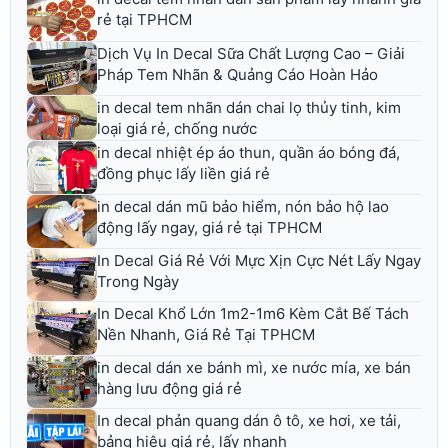
rẻ tại TPHCM
Dịch Vụ In Decal Sữa Chất Lượng Cao – Giải
Pháp Tem Nhãn & Quảng Cáo Hoàn Hảo
in decal tem nhãn dán chai lọ thủy tinh, kim
loại giá rẻ, chống nước
in decal nhiệt ép áo thun, quần áo bóng đá,
đồng phục lấy liền giá rẻ
in decal dán mũ bảo hiểm, nón bảo hộ lao
động lấy ngay, giá rẻ tại TPHCM
In Decal Giá Rẻ Với Mực Xịn Cực Nét Lấy Ngay
Trong Ngày
In Decal Khổ Lớn 1m2-1m6 Kèm Cắt Bế Tách
Nền Nhanh, Giá Rẻ Tại TPHCM
in decal dán xe bánh mì, xe nước mía, xe bán
hàng lưu động giá rẻ
In decal phản quang dán ô tô, xe hơi, xe tải,
bảng hiệu giá rẻ, lấy nhanh