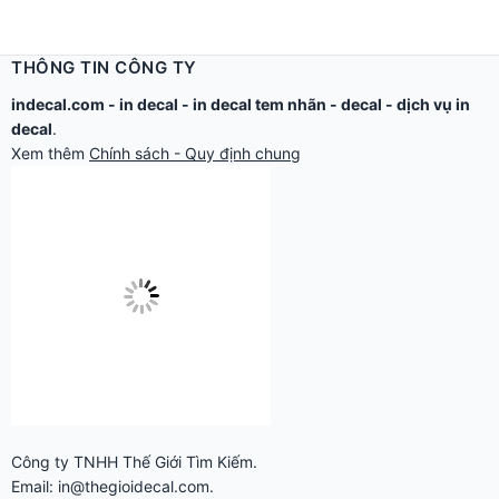
THÔNG TIN CÔNG TY
indecal.com -
in decal
-
in decal tem nhãn
-
decal
-
dịch vụ in
decal
.
Xem thêm
Chính sách - Quy định chung
Công ty TNHH Thế Giới Tìm Kiếm.
Email: in@thegioidecal.com.
Giấy phép ĐKKD: 0304513684 - Sở KHĐT Tp.HCM cấp ngày
17/8/2006
Cửa hàng:
279 Xô Viết Nghệ Tĩnh - P.Gia Định, TP.Hồ Chí Minh.
Điện thoại: 028.2220.8888 - 028.2220.9999 -
028.2230.6666