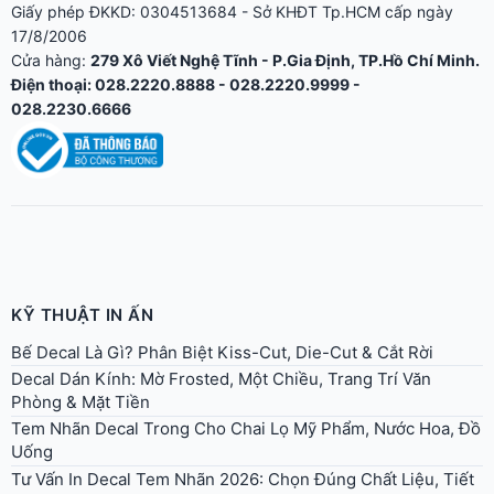
KỸ THUẬT IN ẤN
Bế Decal Là Gì? Phân Biệt Kiss-Cut, Die-Cut & Cắt Rời
Decal Dán Kính: Mờ Frosted, Một Chiều, Trang Trí Văn
Phòng & Mặt Tiền
Tem Nhãn Decal Trong Cho Chai Lọ Mỹ Phẩm, Nước Hoa, Đồ
Uống
Tư Vấn In Decal Tem Nhãn 2026: Chọn Đúng Chất Liệu, Tiết
Kiệm 30% Chi Phí
In Tem Dán Hộp Đựng Thực Phẩm: Chuẩn An Toàn Vệ Sinh
2026
In Decal Phản Quang Dán Xe Tải, Biển Báo: Chọn 3M 610
Hay 3M 3900 (Tổ Ong)?
Decal Dán Laptop, Vỏ Điện Thoại, Skin Thiết Bị: Chất Liệu &
In Cá Nhân Hóa