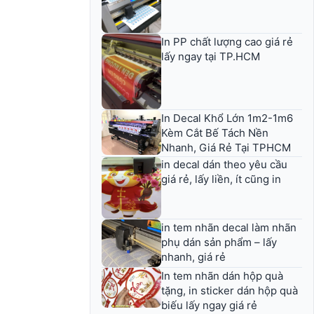
In PP chất lượng cao giá rẻ
lấy ngay tại TP.HCM
In Decal Khổ Lớn 1m2-1m6
Kèm Cắt Bế Tách Nền
Nhanh, Giá Rẻ Tại TPHCM
in decal dán theo yêu cầu
giá rẻ, lấy liền, ít cũng in
in tem nhãn decal làm nhãn
phụ dán sản phẩm – lấy
nhanh, giá rẻ
In tem nhãn dán hộp quà
tặng, in sticker dán hộp quà
biếu lấy ngay giá rẻ