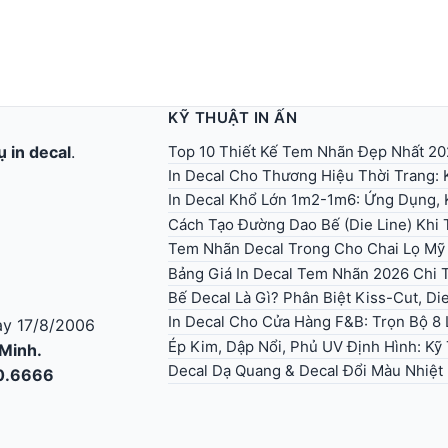
KỸ THUẬT IN ẤN
Top 10 Thiết Kế Tem Nhãn Đẹp Nhất 202
ụ in decal
.
In Decal Cho Thương Hiệu Thời Trang:
In Decal Khổ Lớn 1m2-1m6: Ứng Dụng, 
Cách Tạo Đường Dao Bế (Die Line) Khi T
Tem Nhãn Decal Trong Cho Chai Lọ Mỹ
Bảng Giá In Decal Tem Nhãn 2026 Chi T
Bế Decal Là Gì? Phân Biệt Kiss-Cut, Di
In Decal Cho Cửa Hàng F&B: Trọn Bộ 8 
y 17/8/2006
Ép Kim, Dập Nổi, Phủ UV Định Hình: K
 Minh.
Decal Dạ Quang & Decal Đổi Màu Nhiệt
30.6666