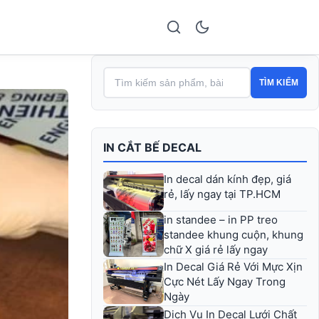
TÌM KIẾM
IN CẮT BẾ DECAL
In decal dán kính đẹp, giá
rẻ, lấy ngay tại TP.HCM
in standee – in PP treo
standee khung cuộn, khung
chữ X giá rẻ lấy ngay
In Decal Giá Rẻ Với Mực Xịn
Cực Nét Lấy Ngay Trong
Ngày
Dịch Vụ In Decal Lưới Chất