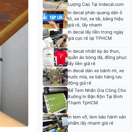
Lượng Cao Tại Indecal.com
In decal phản quang dán ô
tô, xe hơi, xe tải, bảng hiệu
giá rẻ, lấy nhanh
In decal lấy liền trong ngày
giá cực rẻ tại TPHCM
in decal nhiệt ép áo thun,
quần áo bóng đá, đồng phục
lấy liền giá rẻ
in decal dán xe bánh mì, xe
nước mía, xe bán hàng lưu
động giá rẻ
Bế Tem Nhãn Gia Công Cho
Xưởng In Bận Rộn Tại Bình
Thạnh TpHCM
in tem vỡ, tem bảo hành sản
phẩm lấy nhanh giá rẻ