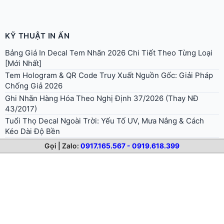
KỸ THUẬT IN ẤN
Bảng Giá In Decal Tem Nhãn 2026 Chi Tiết Theo Từng Loại
[Mới Nhất]
Tem Hologram & QR Code Truy Xuất Nguồn Gốc: Giải Pháp
Chống Giả 2026
Ghi Nhãn Hàng Hóa Theo Nghị Định 37/2026 (Thay NĐ
43/2017)
Tuổi Thọ Decal Ngoài Trời: Yếu Tố UV, Mưa Nắng & Cách
Kéo Dài Độ Bền
Cách Tạo Đường Dao Bế (Die Line) Khi Thiết Kế File Cắt Bế
Gọi | Zalo:
0917.165.567 - 0919.618.399
Decal
In Decal Cho Cửa Hàng F&B: Trọn Bộ 8 Loại Decal Cần Thiết
2026
8 Lỗi Thường Gặp Khi In Và Dán Decal + Cách Khắc Phục
Tư Vấn In Decal Tem Nhãn 2026: Chọn Đúng Chất Liệu, Tiết
Kiệm 30% Chi Phí
Tem Niêm Phong, Tem Bảo Hành: Mẫu, Quy Cách & Cách