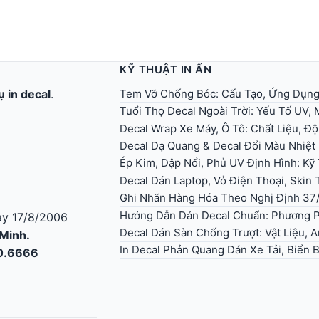
KỸ THUẬT IN ẤN
Tem Vỡ Chống Bóc: Cấu Tạo, Ứng Dụn
ụ in decal
.
Tuổi Thọ Decal Ngoài Trời: Yếu Tố UV,
Decal Wrap Xe Máy, Ô Tô: Chất Liệu, Độ
Decal Dạ Quang & Decal Đổi Màu Nhiệt
Ép Kim, Dập Nổi, Phủ UV Định Hình: K
Decal Dán Laptop, Vỏ Điện Thoại, Skin T
Ghi Nhãn Hàng Hóa Theo Nghị Định 37
Hướng Dẫn Dán Decal Chuẩn: Phương P
y 17/8/2006
Decal Dán Sàn Chống Trượt: Vật Liệu, 
 Minh.
In Decal Phản Quang Dán Xe Tải, Biển
30.6666