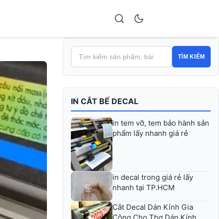
TÌM KIẾM
IN CẮT BẾ DECAL
in tem vỡ, tem bảo hành sản
phẩm lấy nhanh giá rẻ
in decal trong giá rẻ lấy
nhanh tại TP.HCM
Cắt Decal Dán Kính Gia
Công Cho Thợ Dán Kính,