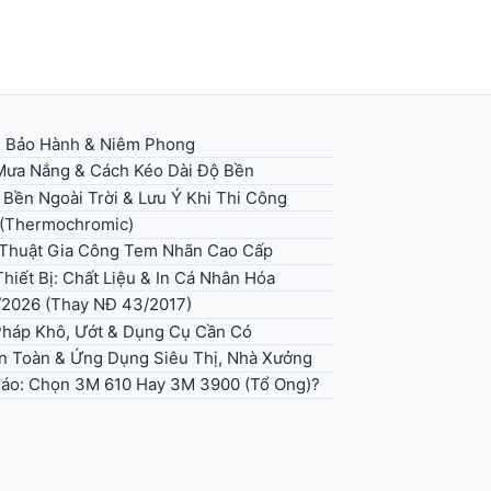
g Bảo Hành & Niêm Phong
 Mưa Nắng & Cách Kéo Dài Độ Bền
 Bền Ngoài Trời & Lưu Ý Khi Thi Công
 (Thermochromic)
ỹ Thuật Gia Công Tem Nhãn Cao Cấp
hiết Bị: Chất Liệu & In Cá Nhân Hóa
/2026 (Thay NĐ 43/2017)
háp Khô, Ướt & Dụng Cụ Cần Có
An Toàn & Ứng Dụng Siêu Thị, Nhà Xưởng
 Báo: Chọn 3M 610 Hay 3M 3900 (Tổ Ong)?