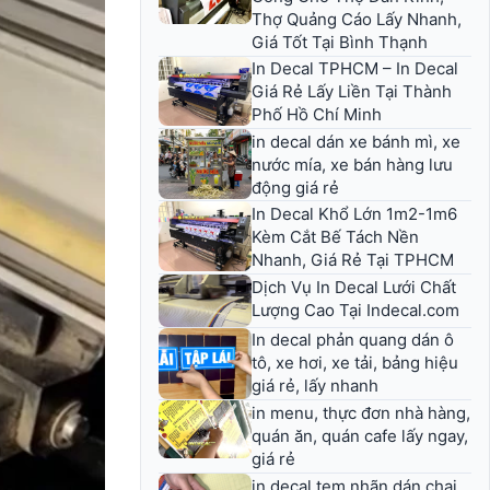
Thợ Quảng Cáo Lấy Nhanh,
Giá Tốt Tại Bình Thạnh
In Decal TPHCM – In Decal
Giá Rẻ Lấy Liền Tại Thành
Phố Hồ Chí Minh
in decal dán xe bánh mì, xe
nước mía, xe bán hàng lưu
động giá rẻ
In Decal Khổ Lớn 1m2-1m6
Kèm Cắt Bế Tách Nền
Nhanh, Giá Rẻ Tại TPHCM
Dịch Vụ In Decal Lưới Chất
Lượng Cao Tại Indecal.com
In decal phản quang dán ô
tô, xe hơi, xe tải, bảng hiệu
giá rẻ, lấy nhanh
in menu, thực đơn nhà hàng,
quán ăn, quán cafe lấy ngay,
giá rẻ
in decal tem nhãn dán chai