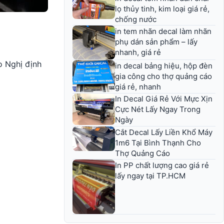
lọ thủy tinh, kim loại giá rẻ,
chống nước
in tem nhãn decal làm nhãn
phụ dán sản phẩm – lấy
nhanh, giá rẻ
o Nghị định
in decal bảng hiệu, hộp đèn
gia công cho thợ quảng cáo
giá rẻ, nhanh
In Decal Giá Rẻ Với Mực Xịn
Cực Nét Lấy Ngay Trong
Ngày
Cắt Decal Lấy Liền Khổ Máy
1m6 Tại Bình Thạnh Cho
Thợ Quảng Cáo
In PP chất lượng cao giá rẻ
lấy ngay tại TP.HCM