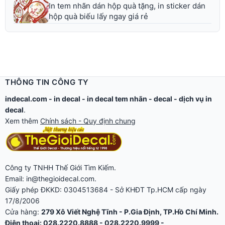
In tem nhãn dán hộp quà tặng, in sticker dán
hộp quà biếu lấy ngay giá rẻ
THÔNG TIN CÔNG TY
indecal.com -
in decal
-
in decal tem nhãn
-
decal
-
dịch vụ in
decal
.
Xem thêm
Chính sách - Quy định chung
Công ty TNHH Thế Giới Tìm Kiếm.
Email: in@thegioidecal.com.
Giấy phép ĐKKD: 0304513684 - Sở KHĐT Tp.HCM cấp ngày
17/8/2006
Cửa hàng:
279 Xô Viết Nghệ Tĩnh - P.Gia Định, TP.Hồ Chí Minh.
Điện thoại: 028.2220.8888 - 028.2220.9999 -