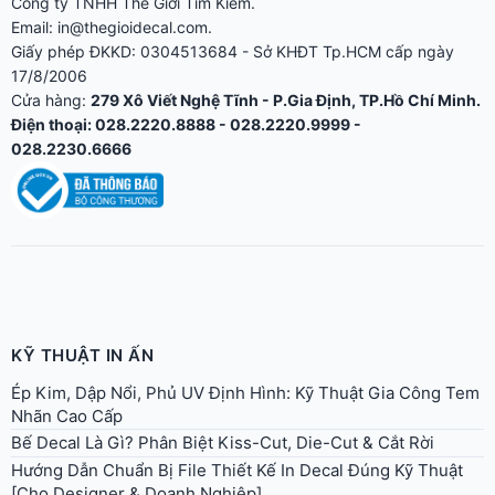
Điện thoại: 028.2220.8888 - 028.2220.9999 -
028.2230.6666
KỸ THUẬT IN ẤN
Ép Kim, Dập Nổi, Phủ UV Định Hình: Kỹ Thuật Gia Công Tem
Nhãn Cao Cấp
Bế Decal Là Gì? Phân Biệt Kiss-Cut, Die-Cut & Cắt Rời
Hướng Dẫn Chuẩn Bị File Thiết Kế In Decal Đúng Kỹ Thuật
[Cho Designer & Doanh Nghiệp]
Tem Hologram & QR Code Truy Xuất Nguồn Gốc: Giải Pháp
Chống Giả 2026
Decal Dạ Quang & Decal Đổi Màu Nhiệt (Thermochromic)
Top 10 Thiết Kế Tem Nhãn Đẹp Nhất 2026: Xu Hướng &