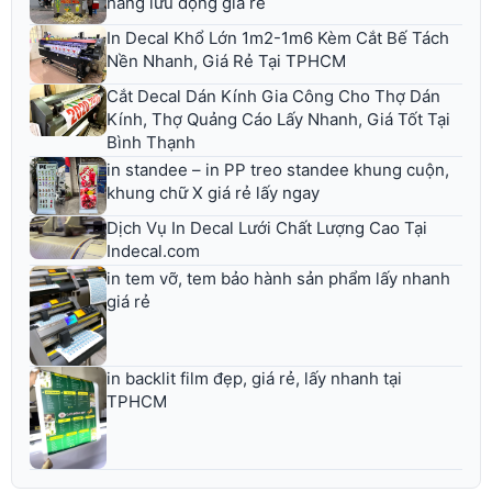
hàng lưu động giá rẻ
In Decal Khổ Lớn 1m2-1m6 Kèm Cắt Bế Tách
Nền Nhanh, Giá Rẻ Tại TPHCM
Cắt Decal Dán Kính Gia Công Cho Thợ Dán
Kính, Thợ Quảng Cáo Lấy Nhanh, Giá Tốt Tại
Bình Thạnh
in standee – in PP treo standee khung cuộn,
khung chữ X giá rẻ lấy ngay
Dịch Vụ In Decal Lưới Chất Lượng Cao Tại
Indecal.com
in tem vỡ, tem bảo hành sản phẩm lấy nhanh
giá rẻ
in backlit film đẹp, giá rẻ, lấy nhanh tại
TPHCM