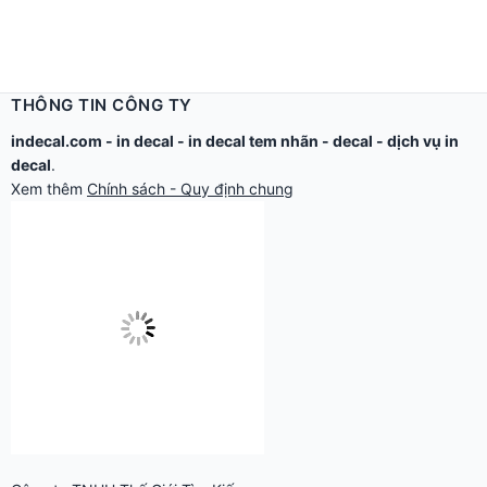
THÔNG TIN CÔNG TY
indecal.com -
in decal
-
in decal tem nhãn
-
decal
-
dịch vụ in
decal
.
Xem thêm
Chính sách - Quy định chung
Công ty TNHH Thế Giới Tìm Kiếm.
Email: in@thegioidecal.com.
Giấy phép ĐKKD: 0304513684 - Sở KHĐT Tp.HCM cấp ngày
17/8/2006
Cửa hàng:
279 Xô Viết Nghệ Tĩnh - P.Gia Định, TP.Hồ Chí Minh.