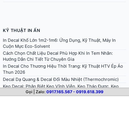
KỸ THUẬT IN ẤN
In Decal Khổ Lớn 1m2-1m6: Ứng Dụng, Kỹ Thuật, Máy In
Cuộn Mực Eco-Solvent
Cách Chọn Chất Liệu Decal Phù Hợp Khi In Tem Nhãn:
Hướng Dẫn Chi Tiết Từ Chuyên Gia
In Decal Cho Thương Hiệu Thời Trang: Kỹ Thuật HTV Ép Áo
Thun 2026
Decal Dạ Quang & Decal Đổi Màu Nhiệt (Thermochromic)
Keo Decal: Phân Biệt Keo Vĩnh Viễn, Keo Tháo Được, Keo
Cường Lực
Gọi | Zalo:
0917.165.567 - 0919.618.399
Bảng Giá In Decal Tem Nhãn 2026 Chi Tiết Theo Từng Loại
[Mới Nhất]
In Decal Lấy Liền Trong Ngày Tại TPHCM: Quy Trình & 24
Quận Hỗ Trợ Giao Hàng
Bế Decal Là Gì? Phân Biệt Kiss-Cut, Die-Cut & Cắt Rời
Tem Hologram & QR Code Truy Xuất Nguồn Gốc: Giải Pháp