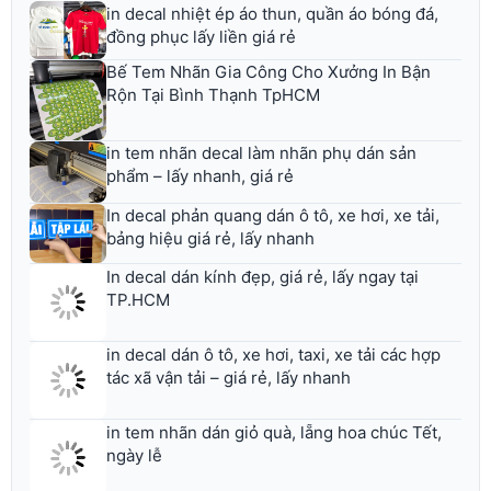
in decal nhiệt ép áo thun, quần áo bóng đá,
đồng phục lấy liền giá rẻ
Bế Tem Nhãn Gia Công Cho Xưởng In Bận
Rộn Tại Bình Thạnh TpHCM
in tem nhãn decal làm nhãn phụ dán sản
phẩm – lấy nhanh, giá rẻ
In decal phản quang dán ô tô, xe hơi, xe tải,
bảng hiệu giá rẻ, lấy nhanh
In decal dán kính đẹp, giá rẻ, lấy ngay tại
TP.HCM
in decal dán ô tô, xe hơi, taxi, xe tải các hợp
tác xã vận tải – giá rẻ, lấy nhanh
in tem nhãn dán giỏ quà, lẵng hoa chúc Tết,
ngày lễ
Dịch Vụ In Decal Lưới Chất Lượng Cao Tại