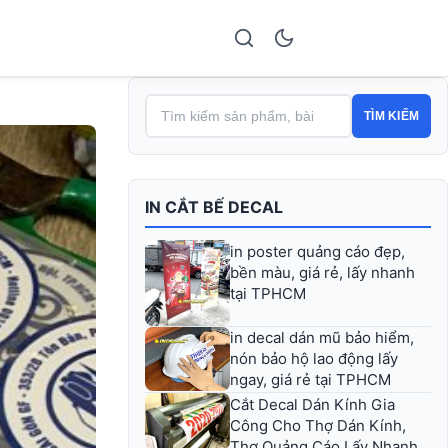
TÌM KIẾM
IN CẮT BẾ DECAL
in poster quảng cáo đẹp,
bền màu, giá rẻ, lấy nhanh
tại TPHCM
in decal dán mũ bảo hiểm,
nón bảo hộ lao động lấy
ngay, giá rẻ tại TPHCM
Cắt Decal Dán Kính Gia
Công Cho Thợ Dán Kính,
Thợ Quảng Cáo Lấy Nhanh,