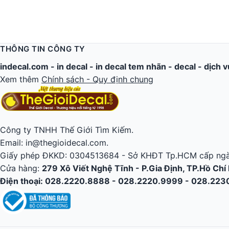
THÔNG TIN CÔNG TY
indecal.com -
in decal
-
in decal tem nhãn
-
decal
-
dịch v
Xem thêm
Chính sách - Quy định chung
Công ty TNHH Thế Giới Tìm Kiếm.
Email: in@thegioidecal.com.
Giấy phép ĐKKD: 0304513684 - Sở KHĐT Tp.HCM cấp ngà
Cửa hàng:
279 Xô Viết Nghệ Tĩnh - P.Gia Định, TP.Hồ Chí
Điện thoại: 028.2220.8888 - 028.2220.9999 - 028.22