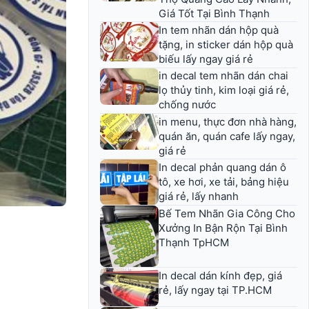
Giá Tốt Tại Bình Thạnh
In tem nhãn dán hộp quà
tặng, in sticker dán hộp quà
biếu lấy ngay giá rẻ
in decal tem nhãn dán chai
lọ thủy tinh, kim loại giá rẻ,
chống nước
in menu, thực đơn nhà hàng,
quán ăn, quán cafe lấy ngay,
giá rẻ
In decal phản quang dán ô
tô, xe hơi, xe tải, bảng hiệu
giá rẻ, lấy nhanh
Bế Tem Nhãn Gia Công Cho
Xưởng In Bận Rộn Tại Bình
Thạnh TpHCM
In decal dán kính đẹp, giá
rẻ, lấy ngay tại TP.HCM