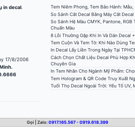
Tem Niêm Phong, Tem Bảo Hành: Mẫu, Q
ụ in decal
.
So Sánh Cắt Decal Bằng Máy Cắt Decal
So Sánh Hệ Màu CMYK, Pantone, RGB T
Chuẩn Màu
8 Lỗi Thường Gặp Khi In Và Dán Decal 
Tem Cuộn Và Tem Tờ: Khi Nào Dùng T
In Decal Lấy Liền Trong Ngày Tại TPHC
Cách Chọn Chất Liệu Decal Phù Hợp Kh
y 17/8/2006
Chuyên Gia
 Minh.
In Tem Nhãn Cho Ngành Mỹ Phẩm: Chọ
30.6666
Tem Hologram & QR Code Truy Xuất Ng
Tuổi Thọ Decal Ngoài Trời: Yếu Tố UV,
Gọi | Zalo:
0917.165.567 - 0919.618.399