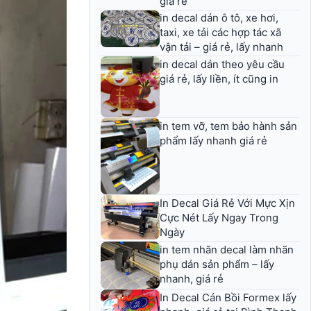
giá rẻ
in decal dán ô tô, xe hơi,
taxi, xe tải các hợp tác xã
vận tải – giá rẻ, lấy nhanh
in decal dán theo yêu cầu
giá rẻ, lấy liền, ít cũng in
in tem vỡ, tem bảo hành sản
phẩm lấy nhanh giá rẻ
In Decal Giá Rẻ Với Mực Xịn
Cực Nét Lấy Ngay Trong
Ngày
in tem nhãn decal làm nhãn
phụ dán sản phẩm – lấy
nhanh, giá rẻ
In Decal Cán Bồi Formex lấy