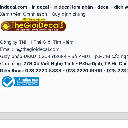
indecal.com -
in decal
-
in decal tem nhãn
-
decal
-
dịch v
Xem thêm
Chính sách - Quy định chung
Công ty TNHH Thế Giới Tìm Kiếm.
Email: in@thegioidecal.com.
Giấy phép ĐKKD: 0304513684 - Sở KHĐT Tp.HCM cấp ngà
Cửa hàng:
279 Xô Viết Nghệ Tĩnh - P.Gia Định, TP.Hồ Chí
Điện thoại: 028.2220.8888 - 028.2220.9999 - 028.22