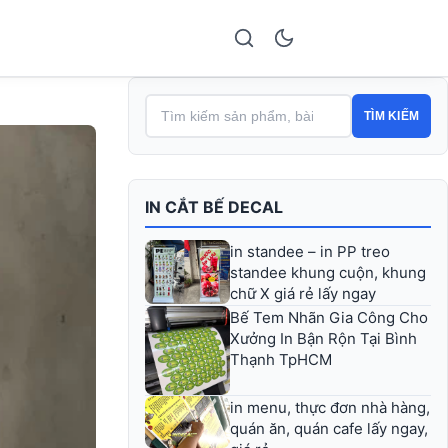
TÌM KIẾM
IN CẮT BẾ DECAL
in standee – in PP treo
standee khung cuộn, khung
chữ X giá rẻ lấy ngay
Bế Tem Nhãn Gia Công Cho
Xưởng In Bận Rộn Tại Bình
Thạnh TpHCM
in menu, thực đơn nhà hàng,
quán ăn, quán cafe lấy ngay,