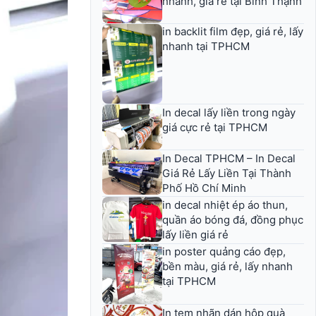
nhanh, giá rẻ tại Bình Thạnh
in backlit film đẹp, giá rẻ, lấy
nhanh tại TPHCM
In decal lấy liền trong ngày
giá cực rẻ tại TPHCM
In Decal TPHCM – In Decal
Giá Rẻ Lấy Liền Tại Thành
Phố Hồ Chí Minh
in decal nhiệt ép áo thun,
quần áo bóng đá, đồng phục
lấy liền giá rẻ
in poster quảng cáo đẹp,
bền màu, giá rẻ, lấy nhanh
tại TPHCM
In tem nhãn dán hộp quà