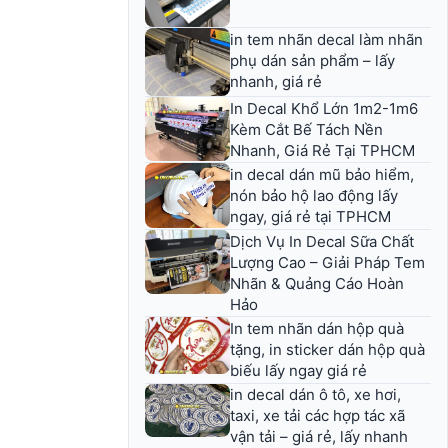
in tem nhãn decal làm nhãn
phụ dán sản phẩm – lấy
nhanh, giá rẻ
In Decal Khổ Lớn 1m2-1m6
Kèm Cắt Bế Tách Nền
Nhanh, Giá Rẻ Tại TPHCM
in decal dán mũ bảo hiểm,
nón bảo hộ lao động lấy
ngay, giá rẻ tại TPHCM
Dịch Vụ In Decal Sữa Chất
Lượng Cao – Giải Pháp Tem
Nhãn & Quảng Cáo Hoàn
Hảo
In tem nhãn dán hộp quà
tặng, in sticker dán hộp quà
biếu lấy ngay giá rẻ
in decal dán ô tô, xe hơi,
taxi, xe tải các hợp tác xã
vận tải – giá rẻ, lấy nhanh