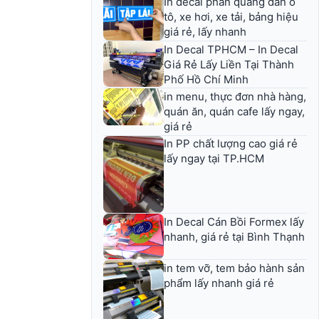
In decal phản quang dán ô
tô, xe hơi, xe tải, bảng hiệu
giá rẻ, lấy nhanh
In Decal TPHCM – In Decal
Giá Rẻ Lấy Liền Tại Thành
Phố Hồ Chí Minh
in menu, thực đơn nhà hàng,
quán ăn, quán cafe lấy ngay,
giá rẻ
In PP chất lượng cao giá rẻ
lấy ngay tại TP.HCM
In Decal Cán Bồi Formex lấy
nhanh, giá rẻ tại Bình Thạnh
in tem vỡ, tem bảo hành sản
phẩm lấy nhanh giá rẻ