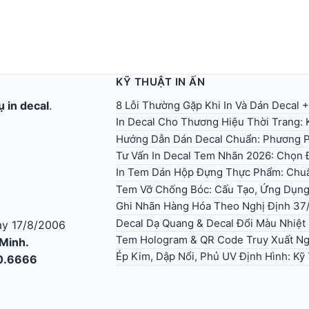
KỸ THUẬT IN ẤN
8 Lỗi Thường Gặp Khi In Và Dán Decal 
ụ in decal
.
In Decal Cho Thương Hiệu Thời Trang:
Hướng Dẫn Dán Decal Chuẩn: Phương P
Tư Vấn In Decal Tem Nhãn 2026: Chọn Đ
In Tem Dán Hộp Đựng Thực Phẩm: Chuẩ
Tem Vỡ Chống Bóc: Cấu Tạo, Ứng Dụn
Ghi Nhãn Hàng Hóa Theo Nghị Định 37
Decal Dạ Quang & Decal Đổi Màu Nhiệt
y 17/8/2006
Tem Hologram & QR Code Truy Xuất Ng
 Minh.
Ép Kim, Dập Nổi, Phủ UV Định Hình: K
30.6666