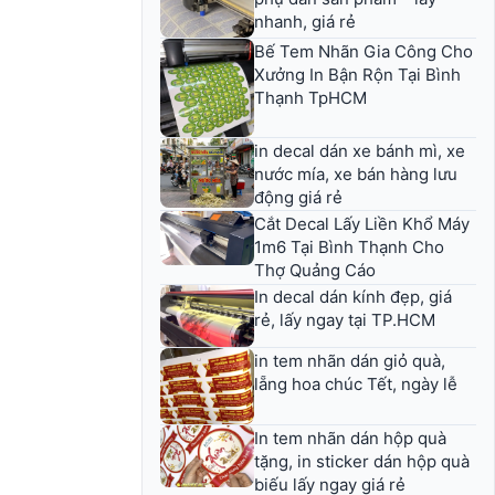
nhanh, giá rẻ
Bế Tem Nhãn Gia Công Cho
Xưởng In Bận Rộn Tại Bình
Thạnh TpHCM
in decal dán xe bánh mì, xe
nước mía, xe bán hàng lưu
động giá rẻ
Cắt Decal Lấy Liền Khổ Máy
1m6 Tại Bình Thạnh Cho
Thợ Quảng Cáo
In decal dán kính đẹp, giá
rẻ, lấy ngay tại TP.HCM
in tem nhãn dán giỏ quà,
lẵng hoa chúc Tết, ngày lễ
In tem nhãn dán hộp quà
tặng, in sticker dán hộp quà
biếu lấy ngay giá rẻ