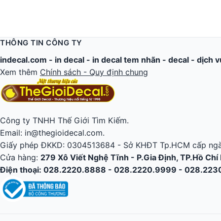
THÔNG TIN CÔNG TY
indecal.com -
in decal
-
in decal tem nhãn
-
decal
-
dịch v
Xem thêm
Chính sách - Quy định chung
Công ty TNHH Thế Giới Tìm Kiếm.
Email: in@thegioidecal.com.
Giấy phép ĐKKD: 0304513684 - Sở KHĐT Tp.HCM cấp ngà
Cửa hàng:
279 Xô Viết Nghệ Tĩnh - P.Gia Định, TP.Hồ Chí
Điện thoại: 028.2220.8888 - 028.2220.9999 - 028.22