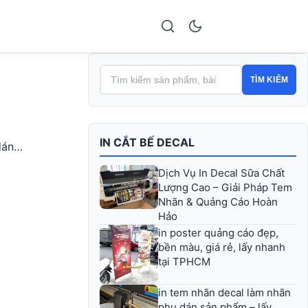
TÌM KIẾM
IN CẮT BẾ DECAL
 dán…
Dịch Vụ In Decal Sữa Chất
Lượng Cao – Giải Pháp Tem
Nhãn & Quảng Cáo Hoàn
Hảo
in poster quảng cáo đẹp,
bền màu, giá rẻ, lấy nhanh
tại TPHCM
in tem nhãn decal làm nhãn
phụ dán sản phẩm – lấy