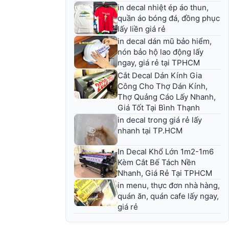
in decal nhiệt ép áo thun,
quần áo bóng đá, đồng phục
lấy liền giá rẻ
in decal dán mũ bảo hiểm,
nón bảo hộ lao động lấy
ngay, giá rẻ tại TPHCM
Cắt Decal Dán Kính Gia
Công Cho Thợ Dán Kính,
Thợ Quảng Cáo Lấy Nhanh,
Giá Tốt Tại Bình Thạnh
in decal trong giá rẻ lấy
nhanh tại TP.HCM
In Decal Khổ Lớn 1m2-1m6
Kèm Cắt Bế Tách Nền
Nhanh, Giá Rẻ Tại TPHCM
in menu, thực đơn nhà hàng,
quán ăn, quán cafe lấy ngay,
giá rẻ