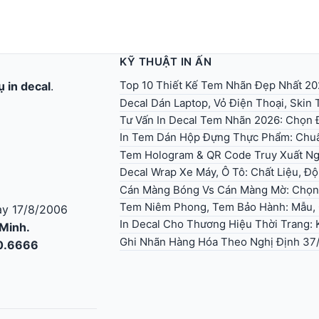
KỸ THUẬT IN ẤN
Top 10 Thiết Kế Tem Nhãn Đẹp Nhất 202
ụ in decal
.
Decal Dán Laptop, Vỏ Điện Thoại, Skin T
Tư Vấn In Decal Tem Nhãn 2026: Chọn Đ
In Tem Dán Hộp Đựng Thực Phẩm: Chuẩ
Tem Hologram & QR Code Truy Xuất Ng
Decal Wrap Xe Máy, Ô Tô: Chất Liệu, Độ
Cán Màng Bóng Vs Cán Màng Mờ: Chọn
Tem Niêm Phong, Tem Bảo Hành: Mẫu, Q
y 17/8/2006
In Decal Cho Thương Hiệu Thời Trang:
 Minh.
Ghi Nhãn Hàng Hóa Theo Nghị Định 37
30.6666