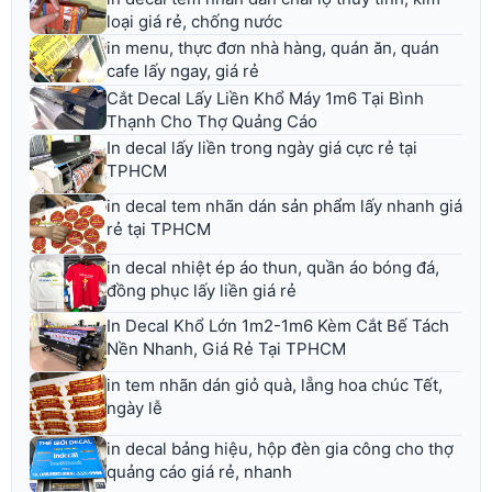
loại giá rẻ, chống nước
in menu, thực đơn nhà hàng, quán ăn, quán
cafe lấy ngay, giá rẻ
Cắt Decal Lấy Liền Khổ Máy 1m6 Tại Bình
Thạnh Cho Thợ Quảng Cáo
In decal lấy liền trong ngày giá cực rẻ tại
TPHCM
in decal tem nhãn dán sản phẩm lấy nhanh giá
rẻ tại TPHCM
in decal nhiệt ép áo thun, quần áo bóng đá,
đồng phục lấy liền giá rẻ
In Decal Khổ Lớn 1m2-1m6 Kèm Cắt Bế Tách
Nền Nhanh, Giá Rẻ Tại TPHCM
in tem nhãn dán giỏ quà, lẵng hoa chúc Tết,
ngày lễ
in decal bảng hiệu, hộp đèn gia công cho thợ
quảng cáo giá rẻ, nhanh