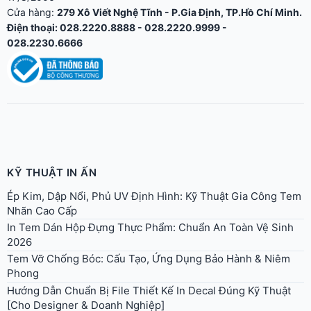
028.2230.6666
KỸ THUẬT IN ẤN
Ép Kim, Dập Nổi, Phủ UV Định Hình: Kỹ Thuật Gia Công Tem
Nhãn Cao Cấp
In Tem Dán Hộp Đựng Thực Phẩm: Chuẩn An Toàn Vệ Sinh
2026
Tem Vỡ Chống Bóc: Cấu Tạo, Ứng Dụng Bảo Hành & Niêm
Phong
Hướng Dẫn Chuẩn Bị File Thiết Kế In Decal Đúng Kỹ Thuật
[Cho Designer & Doanh Nghiệp]
So Sánh Cắt Decal Bằng Máy Cắt Decal và Bế Dao Khuôn
Hướng Dẫn Dán Decal Chuẩn: Phương Pháp Khô, Ướt &