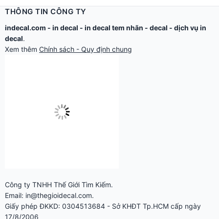
THÔNG TIN CÔNG TY
indecal.com -
in decal
-
in decal tem nhãn
-
decal
-
dịch vụ in
decal
.
Xem thêm
Chính sách - Quy định chung
Công ty TNHH Thế Giới Tìm Kiếm.
Email: in@thegioidecal.com.
Giấy phép ĐKKD: 0304513684 - Sở KHĐT Tp.HCM cấp ngày
17/8/2006
Cửa hàng:
279 Xô Viết Nghệ Tĩnh - P.Gia Định, TP.Hồ Chí Minh.
Điện thoại: 028.2220.8888 - 028.2220.9999 -