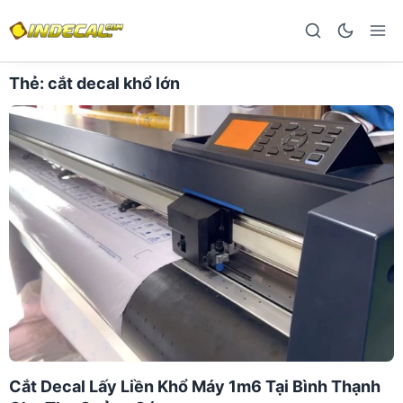
Thẻ:
cắt decal khổ lớn
Cắt Decal Lấy Liền Khổ Máy 1m6 Tại Bình Thạnh