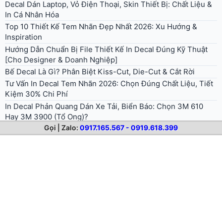
Decal Dán Laptop, Vỏ Điện Thoại, Skin Thiết Bị: Chất Liệu &
In Cá Nhân Hóa
Top 10 Thiết Kế Tem Nhãn Đẹp Nhất 2026: Xu Hướng &
Inspiration
Hướng Dẫn Chuẩn Bị File Thiết Kế In Decal Đúng Kỹ Thuật
[Cho Designer & Doanh Nghiệp]
Bế Decal Là Gì? Phân Biệt Kiss-Cut, Die-Cut & Cắt Rời
Tư Vấn In Decal Tem Nhãn 2026: Chọn Đúng Chất Liệu, Tiết
Kiệm 30% Chi Phí
In Decal Phản Quang Dán Xe Tải, Biển Báo: Chọn 3M 610
Hay 3M 3900 (Tổ Ong)?
Gọi | Zalo:
0917.165.567 - 0919.618.399
Cách Chọn Chất Liệu Decal Phù Hợp Khi In Tem Nhãn:
Hướng Dẫn Chi Tiết Từ Chuyên Gia
Ghi Nhãn Hàng Hóa Theo Nghị Định 37/2026 (Thay NĐ
43/2017)
© 2026 . All rights reserved.