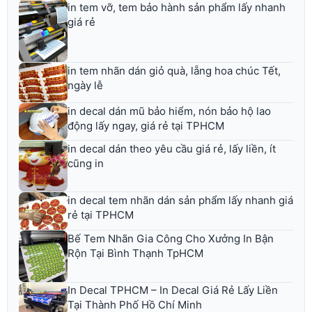
in tem vỡ, tem bảo hành sản phẩm lấy nhanh
giá rẻ
in tem nhãn dán giỏ quà, lẵng hoa chúc Tết,
ngày lễ
in decal dán mũ bảo hiểm, nón bảo hộ lao
động lấy ngay, giá rẻ tại TPHCM
in decal dán theo yêu cầu giá rẻ, lấy liền, ít
cũng in
in decal tem nhãn dán sản phẩm lấy nhanh giá
rẻ tại TPHCM
Bế Tem Nhãn Gia Công Cho Xưởng In Bận
Rộn Tại Bình Thạnh TpHCM
In Decal TPHCM – In Decal Giá Rẻ Lấy Liền
Tại Thành Phố Hồ Chí Minh