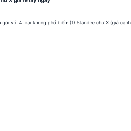
hữ X giá rẻ lấy ngay
 gói với 4 loại khung phổ biến: (1) Standee chữ X (giá cạnh