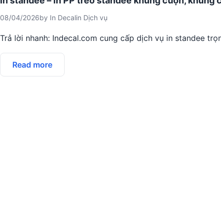
in standee – in PP treo standee khung cuộn, khung c
08/04/2026
by
In Decal
in
Dịch vụ
Trả lời nhanh: Indecal.com cung cấp dịch vụ in standee trọn
Read more