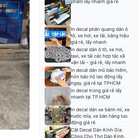
phẩm lấy nhanh giá rẻ
In decal phản quang dán ô
tô, xe hơi, xe tải, bảng hiệu
giá rẻ, lấy nhanh
in decal dán ô tô, xe hơi,
taxi, xe tải các hợp tác xã
vận tải – giá rẻ, lấy nhanh
in decal dán mũ bảo hiểm,
nón bảo hộ lao động lấy
ngay, giá rẻ tại TPHCM
in decal trong giá rẻ lấy
nhanh tại TP.HCM
in decal dán xe bánh mì, xe
nước mía, xe bán hàng lưu
động giá rẻ
Cắt Decal Dán Kính Gia
Công Cho Thợ Dán Kính,