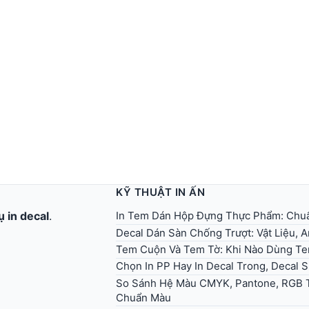
KỸ THUẬT IN ẤN
In Tem Dán Hộp Đựng Thực Phẩm: Chuẩ
ụ in decal
.
Decal Dán Sàn Chống Trượt: Vật Liệu, 
Tem Cuộn Và Tem Tờ: Khi Nào Dùng T
Chọn In PP Hay In Decal Trong, Decal 
So Sánh Hệ Màu CMYK, Pantone, RGB T
Chuẩn Màu