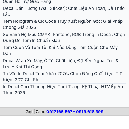
Quận Hỗ Trợ Giao Hàng
Decal Dán Tường (Wall Sticker): Chất Liệu An Toàn, Dễ Tháo
Lắp
Tem Hologram & QR Code Truy Xuất Nguồn Gốc: Giải Pháp
Chống Giả 2026
So Sánh Hệ Màu CMYK, Pantone, RGB Trong In Decal: Chọn
Đúng Để Tem In Chuẩn Màu
Tem Cuộn Và Tem Tờ: Khi Nào Dùng Tem Cuộn Cho Máy
Dán
Decal Wrap Xe Máy, Ô Tô: Chất Liệu, Độ Bền Ngoài Trời &
Lưu Ý Khi Thi Công
Tư Vấn In Decal Tem Nhãn 2026: Chọn Đúng Chất Liệu, Tiết
Kiệm 30% Chi Phí
In Decal Cho Thương Hiệu Thời Trang: Kỹ Thuật HTV Ép Áo
Thun 2026
Gọi | Zalo:
0917.165.567 - 0919.618.399
© 2026 . All rights reserved.