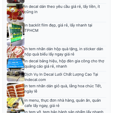
in decal dán theo yêu cầu giá rẻ, lấy liền, ít
cũng in
in backlit film đẹp, giá rẻ, lấy nhanh tại
TPHCM
In tem nhãn dán hộp quà tặng, in sticker dán
hộp quà biếu lấy ngay giá rẻ
in decal bảng hiệu, hộp đèn gia công cho thợ
quảng cáo giá rẻ, nhanh
Dịch Vụ In Decal Lưới Chất Lượng Cao Tại
Indecal.com
in tem nhãn dán giỏ quà, lẵng hoa chúc Tết,
ngày lễ
in menu, thực đơn nhà hàng, quán ăn, quán
cafe lấy ngay, giá rẻ
in tem vỡ, tem bảo hành sản phẩm lấy nhanh