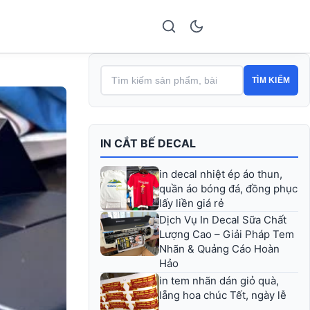
TÌM KIẾM
IN CẮT BẾ DECAL
in decal nhiệt ép áo thun,
quần áo bóng đá, đồng phục
lấy liền giá rẻ
Dịch Vụ In Decal Sữa Chất
Lượng Cao – Giải Pháp Tem
Nhãn & Quảng Cáo Hoàn
Hảo
in tem nhãn dán giỏ quà,
lẵng hoa chúc Tết, ngày lễ