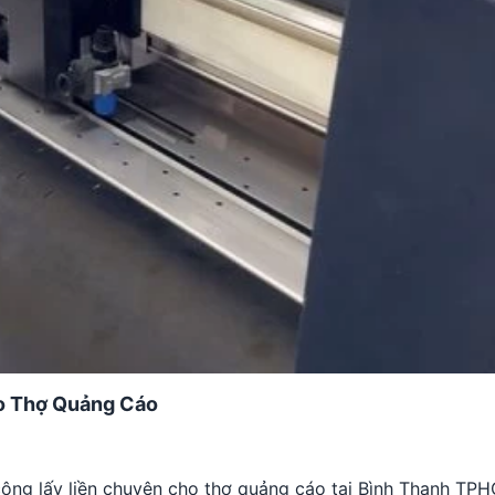
ho Thợ Quảng Cáo
 công lấy liền chuyên cho thợ quảng cáo tại Bình Thạnh TP