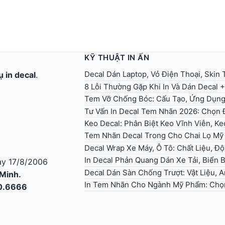
KỸ THUẬT IN ẤN
Decal Dán Laptop, Vỏ Điện Thoại, Skin T
ụ in decal
.
8 Lỗi Thường Gặp Khi In Và Dán Decal 
Tem Vỡ Chống Bóc: Cấu Tạo, Ứng Dụn
Tư Vấn In Decal Tem Nhãn 2026: Chọn Đ
Keo Decal: Phân Biệt Keo Vĩnh Viễn, K
Tem Nhãn Decal Trong Cho Chai Lọ Mỹ
Decal Wrap Xe Máy, Ô Tô: Chất Liệu, Độ
In Decal Phản Quang Dán Xe Tải, Biển
y 17/8/2006
Decal Dán Sàn Chống Trượt: Vật Liệu, 
 Minh.
In Tem Nhãn Cho Ngành Mỹ Phẩm: Chọ
30.6666