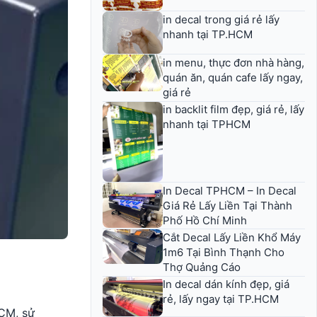
in decal trong giá rẻ lấy
nhanh tại TP.HCM
in menu, thực đơn nhà hàng,
quán ăn, quán cafe lấy ngay,
giá rẻ
in backlit film đẹp, giá rẻ, lấy
nhanh tại TPHCM
In Decal TPHCM – In Decal
Giá Rẻ Lấy Liền Tại Thành
Phố Hồ Chí Minh
Cắt Decal Lấy Liền Khổ Máy
1m6 Tại Bình Thạnh Cho
Thợ Quảng Cáo
In decal dán kính đẹp, giá
rẻ, lấy ngay tại TP.HCM
HCM, sử