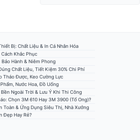
hiết Bị: Chất Liệu & In Cá Nhân Hóa
+ Cách Khắc Phục
g Bảo Hành & Niêm Phong
úng Chất Liệu, Tiết Kiệm 30% Chi Phí
eo Tháo Được, Keo Cường Lực
 Phẩm, Nước Hoa, Đồ Uống
 Bền Ngoài Trời & Lưu Ý Khi Thi Công
 Báo: Chọn 3M 610 Hay 3M 3900 (Tổ Ong)?
An Toàn & Ứng Dụng Siêu Thị, Nhà Xưởng
n Đẹp Hay Rẻ?