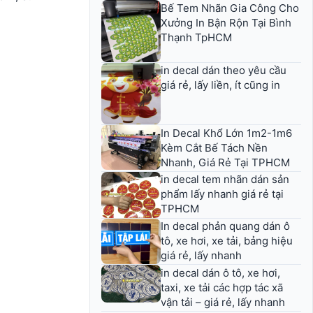
Bế Tem Nhãn Gia Công Cho
Xưởng In Bận Rộn Tại Bình
Thạnh TpHCM
in decal dán theo yêu cầu
giá rẻ, lấy liền, ít cũng in
In Decal Khổ Lớn 1m2-1m6
Kèm Cắt Bế Tách Nền
Nhanh, Giá Rẻ Tại TPHCM
in decal tem nhãn dán sản
phẩm lấy nhanh giá rẻ tại
TPHCM
In decal phản quang dán ô
tô, xe hơi, xe tải, bảng hiệu
giá rẻ, lấy nhanh
in decal dán ô tô, xe hơi,
taxi, xe tải các hợp tác xã
vận tải – giá rẻ, lấy nhanh