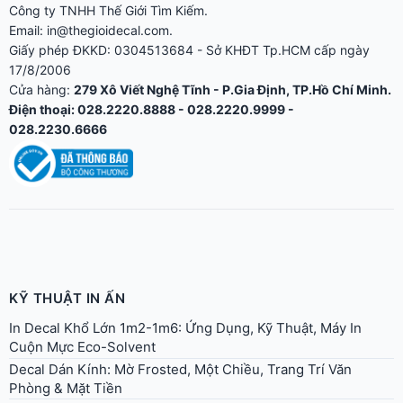
KỸ THUẬT IN ẤN
In Decal Khổ Lớn 1m2-1m6: Ứng Dụng, Kỹ Thuật, Máy In
Cuộn Mực Eco-Solvent
Decal Dán Kính: Mờ Frosted, Một Chiều, Trang Trí Văn
Phòng & Mặt Tiền
In Tem Nhãn Cho Ngành Mỹ Phẩm: Chọn Đẹp Hay Rẻ?
Decal Wrap Xe Máy, Ô Tô: Chất Liệu, Độ Bền Ngoài Trời &
Lưu Ý Khi Thi Công
Decal Dán Tường (Wall Sticker): Chất Liệu An Toàn, Dễ Tháo
Lắp
Tem Nhãn Decal Trong Cho Chai Lọ Mỹ Phẩm, Nước Hoa, Đồ
Uống