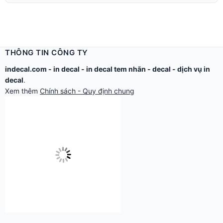
THÔNG TIN CÔNG TY
indecal.com -
in decal
-
in decal tem nhãn
-
decal
-
dịch vụ in
decal
.
Xem thêm
Chính sách - Quy định chung
Công ty TNHH Thế Giới Tìm Kiếm.
Email: in@thegioidecal.com.
Giấy phép ĐKKD: 0304513684 - Sở KHĐT Tp.HCM cấp ngày
17/8/2006
Cửa hàng:
279 Xô Viết Nghệ Tĩnh - P.Gia Định, TP.Hồ Chí Minh.
Điện thoại: 028.2220.8888 - 028.2220.9999 -
028.2230.6666