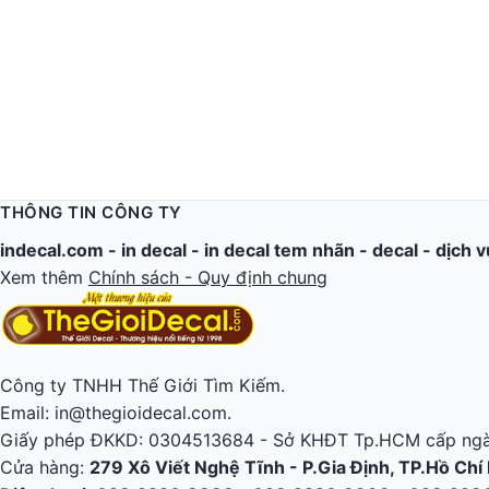
THÔNG TIN CÔNG TY
indecal.com -
in decal
-
in decal tem nhãn
-
decal
-
dịch v
Xem thêm
Chính sách - Quy định chung
Công ty TNHH Thế Giới Tìm Kiếm.
Email: in@thegioidecal.com.
Giấy phép ĐKKD: 0304513684 - Sở KHĐT Tp.HCM cấp ngà
Cửa hàng:
279 Xô Viết Nghệ Tĩnh - P.Gia Định, TP.Hồ Chí