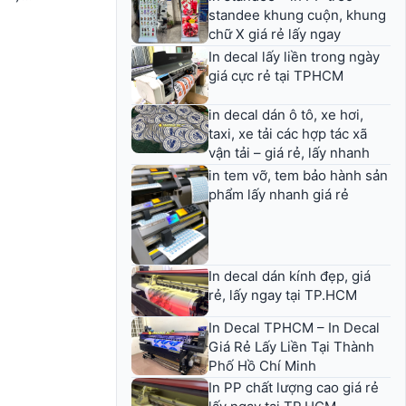
standee khung cuộn, khung
chữ X giá rẻ lấy ngay
In decal lấy liền trong ngày
giá cực rẻ tại TPHCM
in decal dán ô tô, xe hơi,
taxi, xe tải các hợp tác xã
vận tải – giá rẻ, lấy nhanh
in tem vỡ, tem bảo hành sản
phẩm lấy nhanh giá rẻ
In decal dán kính đẹp, giá
rẻ, lấy ngay tại TP.HCM
In Decal TPHCM – In Decal
Giá Rẻ Lấy Liền Tại Thành
Phố Hồ Chí Minh
In PP chất lượng cao giá rẻ