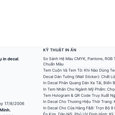
KỸ THUẬT IN ẤN
So Sánh Hệ Màu CMYK, Pantone, RGB T
ụ in decal
.
Chuẩn Màu
Tem Cuộn Và Tem Tờ: Khi Nào Dùng T
Decal Dán Tường (Wall Sticker): Chất L
In Decal Phản Quang Dán Xe Tải, Biển
In Tem Nhãn Cho Ngành Mỹ Phẩm: Chọ
Tem Hologram & QR Code Truy Xuất Ng
In Decal Cho Thương Hiệu Thời Trang:
y 17/8/2006
In Decal Cho Cửa Hàng F&B: Trọn Bộ 8 
 Minh.
Ép Kim, Dập Nổi, Phủ UV Định Hình: K