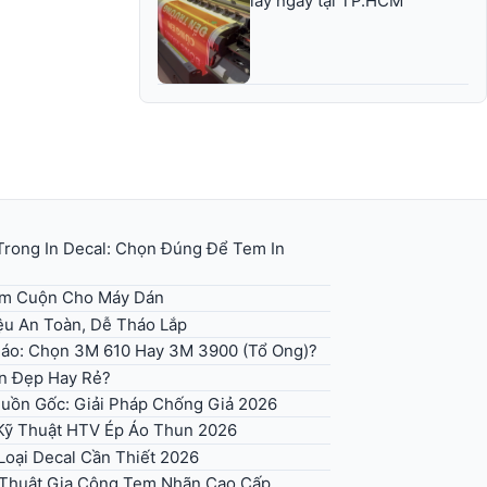
lấy ngay tại TP.HCM
rong In Decal: Chọn Đúng Để Tem In
em Cuộn Cho Máy Dán
iệu An Toàn, Dễ Tháo Lắp
 Báo: Chọn 3M 610 Hay 3M 3900 (Tổ Ong)?
n Đẹp Hay Rẻ?
uồn Gốc: Giải Pháp Chống Giả 2026
 Kỹ Thuật HTV Ép Áo Thun 2026
Loại Decal Cần Thiết 2026
ỹ Thuật Gia Công Tem Nhãn Cao Cấp