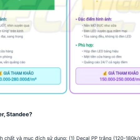
er, Standee?
ính chất và mục đích sử dụng: (1) Decal PP trắng (120-180k