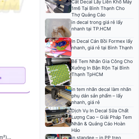
Cắt Decal Lấy Liền Khổ Máy
1m6 Tại Bình Thạnh Cho
Thợ Quảng Cáo
in decal trong giá rẻ lấy
nhanh tại TP.HCM
In Decal Cán Bồi Formex lấy
nhanh, giá rẻ tại Bình Thạnh
Bế Tem Nhãn Gia Công Cho
Xưởng In Bận Rộn Tại Bình
Thạnh TpHCM
in tem nhãn decal làm nhãn
phụ dán sản phẩm – lấy
nhanh, giá rẻ
Dịch Vụ In Decal Sữa Chất
Lượng Cao – Giải Pháp Tem
Nhãn & Quảng Cáo Hoàn
Hảo
/m²)…
in standee – in PP treo