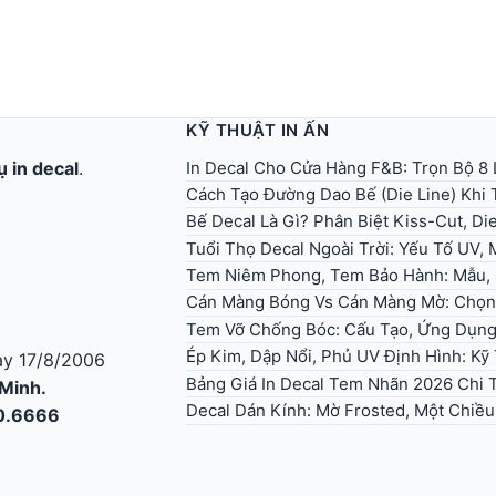
KỸ THUẬT IN ẤN
In Decal Cho Cửa Hàng F&B: Trọn Bộ 8 
ụ in decal
.
Cách Tạo Đường Dao Bế (Die Line) Khi T
Bế Decal Là Gì? Phân Biệt Kiss-Cut, Di
Tuổi Thọ Decal Ngoài Trời: Yếu Tố UV,
Tem Niêm Phong, Tem Bảo Hành: Mẫu, Q
Cán Màng Bóng Vs Cán Màng Mờ: Chọn
Tem Vỡ Chống Bóc: Cấu Tạo, Ứng Dụn
Ép Kim, Dập Nổi, Phủ UV Định Hình: K
y 17/8/2006
Bảng Giá In Decal Tem Nhãn 2026 Chi T
 Minh.
Decal Dán Kính: Mờ Frosted, Một Chiều
30.6666