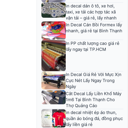
in decal dán ô tô, xe hơi,
taxi, xe tải các hợp tác xã
vận tải – giá rẻ, lấy nhanh
In Decal Cán Bồi Formex lấy
nhanh, giá rẻ tại Bình Thạnh
In PP chất lượng cao giá rẻ
lấy ngay tại TP.HCM
In Decal Giá Rẻ Với Mực Xịn
Cực Nét Lấy Ngay Trong
Ngày
Cắt Decal Lấy Liền Khổ Máy
1m6 Tại Bình Thạnh Cho
Thợ Quảng Cáo
in decal nhiệt ép áo thun,
quần áo bóng đá, đồng phục
lấy liền giá rẻ