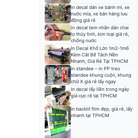
in decal dán xe bánh mì, xe
nước mía, xe bán hàng lưu
động giá rẻ
in decal tem nhãn dán chai
lọ thủy tinh, kim loại giá rẻ,
chống nước
In Decal Khổ Lớn 1m2-1m6
Kèm Cắt Bế Tách Nền
Nhanh, Giá Rẻ Tại TPHCM
in standee – in PP treo
standee khung cuộn, khung
chữ X giá rẻ lấy ngay
In decal lấy liền trong ngày
giá cực rẻ tại TPHCM
in backlit film đẹp, giá rẻ, lấy
nhanh tại TPHCM