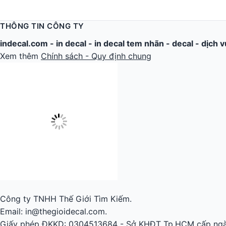
THÔNG TIN CÔNG TY
indecal.com -
in decal
-
in decal tem nhãn
-
decal
-
dịch v
Xem thêm
Chính sách - Quy định chung
Công ty TNHH Thế Giới Tìm Kiếm.
Email: in@thegioidecal.com.
Giấy phép ĐKKD: 0304513684 - Sở KHĐT Tp.HCM cấp ngà