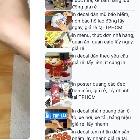
nước mía, xe bán hàng lưu
động giá rẻ
in decal dán mũ bảo hiểm,
nón bảo hộ lao động lấy
ngay, giá rẻ tại TPHCM
in menu, thực đơn nhà hàng,
quán ăn, quán cafe lấy ngay,
giá rẻ
in decal dán theo yêu cầu
giá rẻ, lấy liền, ít cũng in
in poster quảng cáo đẹp,
bền màu, giá rẻ, lấy nhanh
tại TPHCM
In decal phản quang dán ô
tô, xe hơi, xe tải, bảng hiệu
giá rẻ, lấy nhanh
in decal tem nhãn dán sản
phẩm lấy nhanh giá rẻ tại