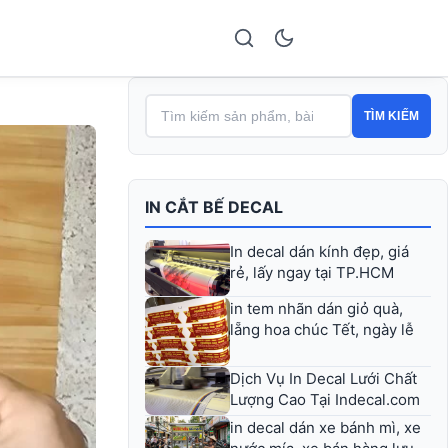
TÌM KIẾM
IN CẮT BẾ DECAL
In decal dán kính đẹp, giá
rẻ, lấy ngay tại TP.HCM
in tem nhãn dán giỏ quà,
lẵng hoa chúc Tết, ngày lễ
Dịch Vụ In Decal Lưới Chất
Lượng Cao Tại Indecal.com
in decal dán xe bánh mì, xe