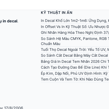
KỸ THUẬT IN ẤN
In Decal Khổ Lớn 1m2-1m6: Ứng Dụng, 
ụ in decal
.
In Offset Vs In Kỹ Thuật Số: Ưu Nhược
Ghi Nhãn Hàng Hóa Theo Nghị Định 37
So Sánh Hệ Màu CMYK, Pantone, RGB T
Chuẩn Màu
Tuổi Thọ Decal Ngoài Trời: Yếu Tố UV,
So Sánh Cắt Decal Bằng Máy Cắt Decal
Bảng Giá In Decal Tem Nhãn 2026 Chi T
y 17/8/2006
Cách Tạo Đường Dao Bế (Die Line) Khi T