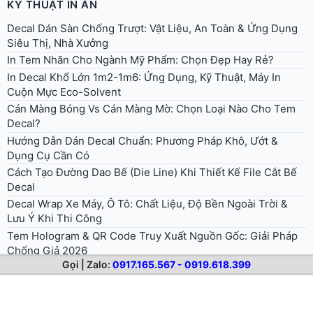
Hướng Dẫn Dán Decal Chuẩn: Phương Pháp Khô, Ướt &
Dụng Cụ Cần Có
Cách Tạo Đường Dao Bế (Die Line) Khi Thiết Kế File Cắt Bế
Decal
Decal Wrap Xe Máy, Ô Tô: Chất Liệu, Độ Bền Ngoài Trời &
Lưu Ý Khi Thi Công
Tem Hologram & QR Code Truy Xuất Nguồn Gốc: Giải Pháp
Chống Giả 2026
In Decal Phản Quang Dán Xe Tải, Biển Báo: Chọn 3M 610
Hay 3M 3900 (Tổ Ong)?
Tem Nhãn Decal Trong Cho Chai Lọ Mỹ Phẩm, Nước Hoa, Đồ
Uống
Gọi | Zalo:
0917.165.567 - 0919.618.399
© 2026 . All rights reserved.