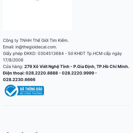
17/8/2006
Cửa hàng:
279 Xô Viết Nghệ Tĩnh - P.Gia Định, TP.Hồ Chí Minh.
Điện thoại: 028.2220.8888 - 028.2220.9999 -
028.2230.6666
KỸ THUẬT IN ẤN
Decal Dán Sàn Chống Trượt: Vật Liệu, An Toàn & Ứng Dụng
Siêu Thị, Nhà Xưởng
In Tem Nhãn Cho Ngành Mỹ Phẩm: Chọn Đẹp Hay Rẻ?
In Decal Khổ Lớn 1m2-1m6: Ứng Dụng, Kỹ Thuật, Máy In
Cuộn Mực Eco-Solvent
Cán Màng Bóng Vs Cán Màng Mờ: Chọn Loại Nào Cho Tem
Decal?