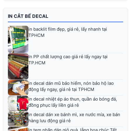
IN CẮT BẾ DECAL
in backlit film đẹp, giá rẻ, lấy nhanh tại
TPHCM
In PP chất lượng cao giá rẻ lấy ngay tại
TP.HCM
in decal dán mũ bảo hiểm, nón bảo hộ lao
động lấy ngay, giá rẻ tại TPHCM
in decal nhiệt ép áo thun, quần áo bóng đá,
đồng phục lấy liền giá rẻ
in decal dán xe bánh mì, xe nước mía, xe bán
hàng lưu động giá rẻ
in tem nhãn dán giỏ quà, lẵng hoa chúc Tết,