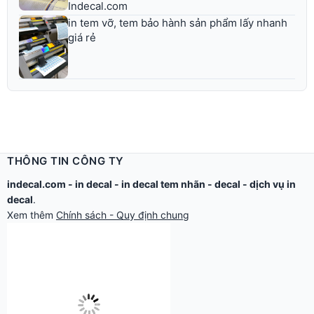
Indecal.com
in tem vỡ, tem bảo hành sản phẩm lấy nhanh
giá rẻ
THÔNG TIN CÔNG TY
indecal.com -
in decal
-
in decal tem nhãn
-
decal
-
dịch vụ in
decal
.
Xem thêm
Chính sách - Quy định chung
Công ty TNHH Thế Giới Tìm Kiếm.
Email: in@thegioidecal.com.
Giấy phép ĐKKD: 0304513684 - Sở KHĐT Tp.HCM cấp ngày