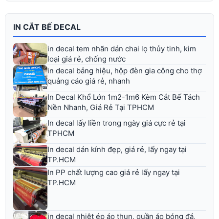
IN CẮT BẾ DECAL
in decal tem nhãn dán chai lọ thủy tinh, kim
loại giá rẻ, chống nước
in decal bảng hiệu, hộp đèn gia công cho thợ
quảng cáo giá rẻ, nhanh
In Decal Khổ Lớn 1m2-1m6 Kèm Cắt Bế Tách
Nền Nhanh, Giá Rẻ Tại TPHCM
In decal lấy liền trong ngày giá cực rẻ tại
TPHCM
In decal dán kính đẹp, giá rẻ, lấy ngay tại
TP.HCM
In PP chất lượng cao giá rẻ lấy ngay tại
TP.HCM
in decal nhiệt ép áo thun, quần áo bóng đá,