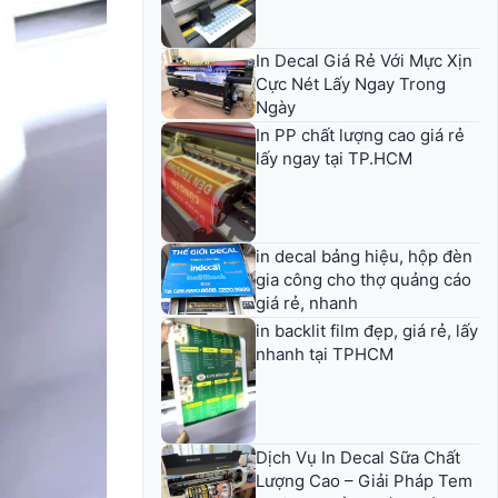
In Decal Giá Rẻ Với Mực Xịn
Cực Nét Lấy Ngay Trong
Ngày
In PP chất lượng cao giá rẻ
lấy ngay tại TP.HCM
in decal bảng hiệu, hộp đèn
gia công cho thợ quảng cáo
giá rẻ, nhanh
in backlit film đẹp, giá rẻ, lấy
nhanh tại TPHCM
Dịch Vụ In Decal Sữa Chất
Lượng Cao – Giải Pháp Tem