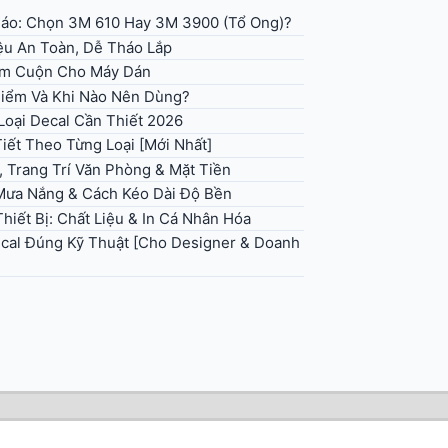
 Báo: Chọn 3M 610 Hay 3M 3900 (Tổ Ong)?
iệu An Toàn, Dễ Tháo Lắp
em Cuộn Cho Máy Dán
 Điểm Và Khi Nào Nên Dùng?
Loại Decal Cần Thiết 2026
iết Theo Từng Loại [Mới Nhất]
, Trang Trí Văn Phòng & Mặt Tiền
 Mưa Nắng & Cách Kéo Dài Độ Bền
hiết Bị: Chất Liệu & In Cá Nhân Hóa
ecal Đúng Kỹ Thuật [Cho Designer & Doanh