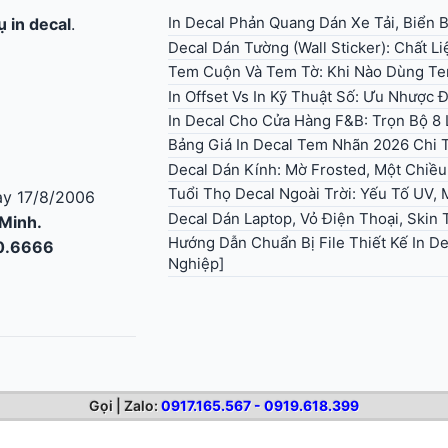
In Decal Phản Quang Dán Xe Tải, Biển
ụ in decal
.
Decal Dán Tường (Wall Sticker): Chất L
Tem Cuộn Và Tem Tờ: Khi Nào Dùng T
In Offset Vs In Kỹ Thuật Số: Ưu Nhược
In Decal Cho Cửa Hàng F&B: Trọn Bộ 8 
Bảng Giá In Decal Tem Nhãn 2026 Chi T
Decal Dán Kính: Mờ Frosted, Một Chiều
Tuổi Thọ Decal Ngoài Trời: Yếu Tố UV,
y 17/8/2006
Decal Dán Laptop, Vỏ Điện Thoại, Skin T
 Minh.
Hướng Dẫn Chuẩn Bị File Thiết Kế In D
30.6666
Nghiệp]
Gọi | Zalo:
0917.165.567 - 0919.618.399