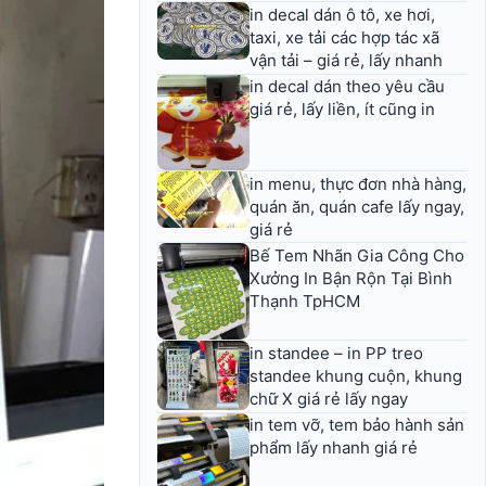
in decal dán ô tô, xe hơi,
taxi, xe tải các hợp tác xã
vận tải – giá rẻ, lấy nhanh
in decal dán theo yêu cầu
giá rẻ, lấy liền, ít cũng in
in menu, thực đơn nhà hàng,
quán ăn, quán cafe lấy ngay,
giá rẻ
Bế Tem Nhãn Gia Công Cho
Xưởng In Bận Rộn Tại Bình
Thạnh TpHCM
in standee – in PP treo
standee khung cuộn, khung
chữ X giá rẻ lấy ngay
in tem vỡ, tem bảo hành sản
phẩm lấy nhanh giá rẻ