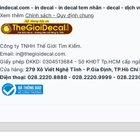
indecal.com -
in decal
-
in decal tem nhãn
-
decal
-
dịch v
Xem thêm
Chính sách - Quy định chung
Công ty TNHH Thế Giới Tìm Kiếm.
Email: in@thegioidecal.com.
Giấy phép ĐKKD: 0304513684 - Sở KHĐT Tp.HCM cấp ngà
Cửa hàng:
279 Xô Viết Nghệ Tĩnh - P.Gia Định, TP.Hồ Chí
Điện thoại: 028.2220.8888 - 028.2220.9999 - 028.22