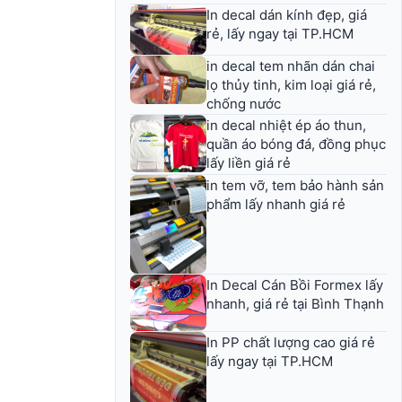
In decal dán kính đẹp, giá
rẻ, lấy ngay tại TP.HCM
in decal tem nhãn dán chai
lọ thủy tinh, kim loại giá rẻ,
chống nước
in decal nhiệt ép áo thun,
quần áo bóng đá, đồng phục
lấy liền giá rẻ
in tem vỡ, tem bảo hành sản
phẩm lấy nhanh giá rẻ
In Decal Cán Bồi Formex lấy
nhanh, giá rẻ tại Bình Thạnh
In PP chất lượng cao giá rẻ
lấy ngay tại TP.HCM