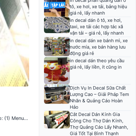
In decal phản quang dán ô
tô, xe hơi, xe tải, bảng hiệu
giá rẻ, lấy nhanh
in decal dán ô tô, xe hơi,
taxi, xe tải các hợp tác xã
vận tải – giá rẻ, lấy nhanh
in decal dán xe bánh mì, xe
nước mía, xe bán hàng lưu
động giá rẻ
in decal dán theo yêu cầu
giá rẻ, lấy liền, ít cũng in
Dịch Vụ In Decal Sữa Chất
Lượng Cao – Giải Pháp Tem
Nhãn & Quảng Cáo Hoàn
Hảo
Cắt Decal Dán Kính Gia
o: (1) Menu…
Công Cho Thợ Dán Kính,
Thợ Quảng Cáo Lấy Nhanh,
Giá Tốt Tại Bình Thạnh