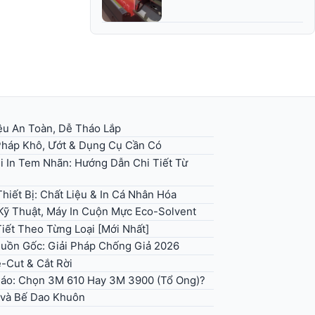
iệu An Toàn, Dễ Tháo Lắp
háp Khô, Ướt & Dụng Cụ Cần Có
i In Tem Nhãn: Hướng Dẫn Chi Tiết Từ
hiết Bị: Chất Liệu & In Cá Nhân Hóa
Kỹ Thuật, Máy In Cuộn Mực Eco-Solvent
iết Theo Từng Loại [Mới Nhất]
uồn Gốc: Giải Pháp Chống Giả 2026
e-Cut & Cắt Rời
 Báo: Chọn 3M 610 Hay 3M 3900 (Tổ Ong)?
 và Bế Dao Khuôn