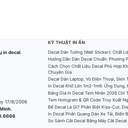
KỸ THUẬT IN ẤN
Decal Dán Tường (Wall Sticker): Chất L
ụ in decal
.
Hướng Dẫn Dán Decal Chuẩn: Phương P
Cách Chọn Chất Liệu Decal Phù Hợp Kh
Chuyên Gia
Decal Dán Laptop, Vỏ Điện Thoại, Skin T
In Decal Khổ Lớn 1m2-1m6: Ứng Dụng, 
Bảng Giá In Decal Tem Nhãn 2026 Chi T
Tem Hologram & QR Code Truy Xuất Ng
y 17/8/2006
Bế Decal Là Gì? Phân Biệt Kiss-Cut, Di
 Minh.
In Decal Phản Quang Dán Xe Tải, Biển
30.6666
So Sánh Cắt Decal Bằng Máy Cắt Decal