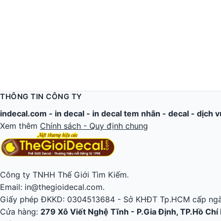
THÔNG TIN CÔNG TY
indecal.com -
in decal
-
in decal tem nhãn
-
decal
-
dịch v
Xem thêm
Chính sách - Quy định chung
Công ty TNHH Thế Giới Tìm Kiếm.
Email: in@thegioidecal.com.
Giấy phép ĐKKD: 0304513684 - Sở KHĐT Tp.HCM cấp ngà
Cửa hàng:
279 Xô Viết Nghệ Tĩnh - P.Gia Định, TP.Hồ Chí