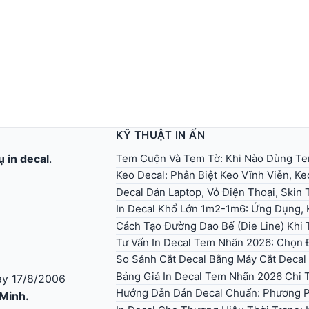
KỸ THUẬT IN ẤN
Tem Cuộn Và Tem Tờ: Khi Nào Dùng T
ụ in decal
.
Keo Decal: Phân Biệt Keo Vĩnh Viễn, K
Decal Dán Laptop, Vỏ Điện Thoại, Skin T
In Decal Khổ Lớn 1m2-1m6: Ứng Dụng, 
Cách Tạo Đường Dao Bế (Die Line) Khi T
Tư Vấn In Decal Tem Nhãn 2026: Chọn Đ
So Sánh Cắt Decal Bằng Máy Cắt Decal
Bảng Giá In Decal Tem Nhãn 2026 Chi T
y 17/8/2006
Hướng Dẫn Dán Decal Chuẩn: Phương P
 Minh.