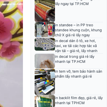
lấy ngay tại TP.HCM
in standee – in PP treo
standee khung cuộn, khung
chữ X giá rẻ lấy ngay
in decal dán ô tô, xe hơi,
taxi, xe tải các hợp tác xã
vận tải – giá rẻ, lấy nhanh
in decal trong giá rẻ lấy
nhanh tại TP.HCM
in tem vỡ, tem bảo hành sản
phẩm lấy nhanh giá rẻ
in backlit film đẹp, giá rẻ, lấy
nhanh tại TPHCM