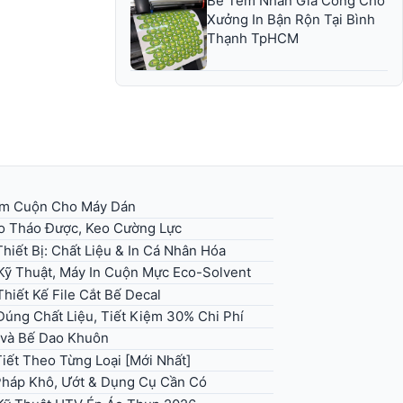
Bế Tem Nhãn Gia Công Cho
Xưởng In Bận Rộn Tại Bình
Thạnh TpHCM
em Cuộn Cho Máy Dán
eo Tháo Được, Keo Cường Lực
hiết Bị: Chất Liệu & In Cá Nhân Hóa
Kỹ Thuật, Máy In Cuộn Mực Eco-Solvent
hiết Kế File Cắt Bế Decal
úng Chất Liệu, Tiết Kiệm 30% Chi Phí
 và Bế Dao Khuôn
iết Theo Từng Loại [Mới Nhất]
háp Khô, Ướt & Dụng Cụ Cần Có