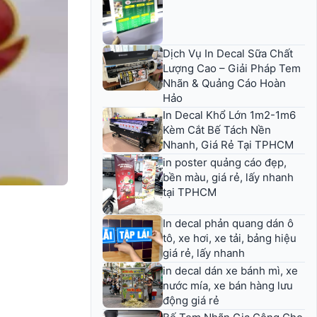
Dịch Vụ In Decal Sữa Chất
Lượng Cao – Giải Pháp Tem
Nhãn & Quảng Cáo Hoàn
Hảo
In Decal Khổ Lớn 1m2-1m6
Kèm Cắt Bế Tách Nền
Nhanh, Giá Rẻ Tại TPHCM
in poster quảng cáo đẹp,
bền màu, giá rẻ, lấy nhanh
tại TPHCM
In decal phản quang dán ô
tô, xe hơi, xe tải, bảng hiệu
giá rẻ, lấy nhanh
in decal dán xe bánh mì, xe
nước mía, xe bán hàng lưu
động giá rẻ